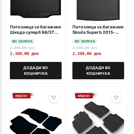
Патосница за багажник
Патосница за багажник
Шкода суперб Б6/3Т
Skoda Superb 2015-
Седан 2008-2015/РБС
2023 karavan -gorna
ВО ЗАЛИХА
ВО ЗАЛИХА
polozba-
2.800,00
ден
2.800,00
ден
2.380,00
ден
2.380,00
ден
ДОДАДИ ВО
ДОДАДИ ВО
КОШНИЧКА
КОШНИЧКА
НА ЗАЛИХА
НА ЗАЛИХА
АКЦИЈА!
АКЦИЈА!