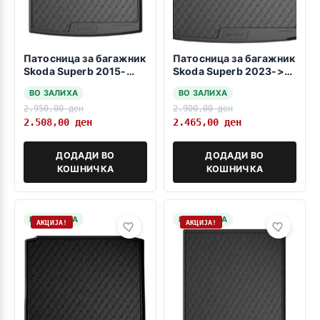
Патосница за багажник
Патосница за багажник
Skoda Superb 2015-
Skoda Superb 2023->
2023 sedan -dolna
karavan B9 -gorna
ВО ЗАЛИХА
ВО ЗАЛИХА
polozba-
polozba-
2.950,00
ден
2.900,00
ден
2.508,00
ден
2.465,00
ден
ДОДАДИ ВО
ДОДАДИ ВО
КОШНИЧКА
КОШНИЧКА
НА ЗАЛИХА
НА ЗАЛИХА
АКЦИЈА!
АКЦИЈА!