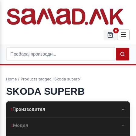
0
☰
Home
/ Products tagged “Skoda superb”
SKODA SUPERB
Производител
1
Модел
2