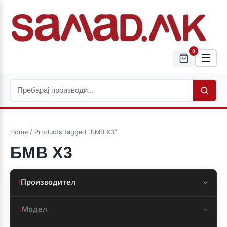
0
☰
Home
/ Products tagged “БМВ Х3”
БМВ Х3
Производител
1
Модел
2