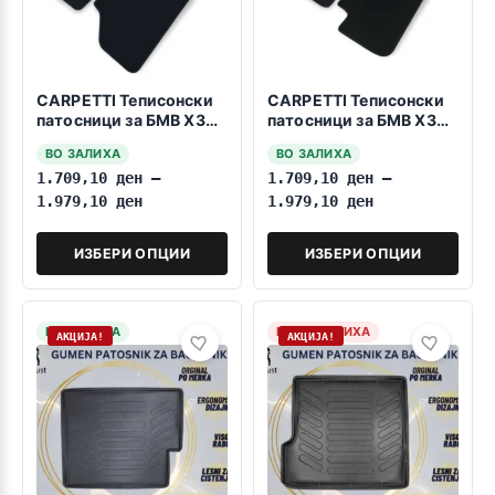
CARPETTI Теписонски
CARPETTI Теписонски
патосници за БМВ Х3
патосници за БМВ Х3
F25 09.2010-08.2017
E83 08.2003-09.2010
ВО ЗАЛИХА
ВО ЗАЛИХА
1.709,10
ден
–
1.709,10
ден
–
1.979,10
ден
1.979,10
ден
ИЗБЕРИ ОПЦИИ
ИЗБЕРИ ОПЦИИ
НА ЗАЛИХА
НЕМА ЗАЛИХА
АКЦИЈА!
АКЦИЈА!