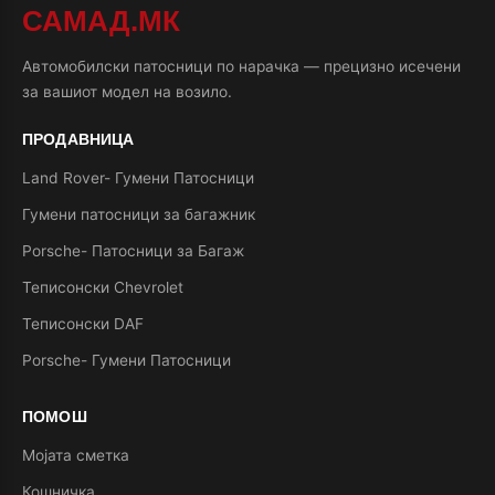
САМАД.МК
Автомобилски патосници по нарачка — прецизно исечени
за вашиот модел на возило.
ПРОДАВНИЦА
Land Rover- Гумени Патосници
Гумени патосници за багажник
Porsche- Патосници за Багаж
Теписонски Chevrolet
Теписонски DAF
Porsche- Гумени Патосници
ПОМОШ
Мојата сметка
Кошничка