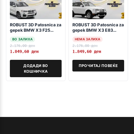
ROBUST 3D Patosnica za
ROBUST 3D Patosnica za
gepek BMW X3 F25
gepek BMW X3 E83
2010-2017
2003-2010
ВО ЗАЛИХА
НЕМА ЗАЛИХА
2.176,00
ден
2.176,00
ден
1.849,60
ден
1.849,60
ден
ДОДАДИ ВО
ПРОЧИТАЈ ПОВЕЌЕ
КОШНИЧКА