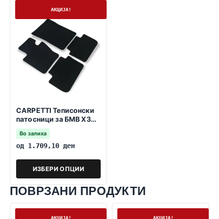
На залиха
АКЦИЈА!
CARPETTI Теписонски
патосници за БМВ Х3
E83 08.2003-09.2010
Во залиха
од
1.709,10
ден
ИЗБЕРИ ОПЦИИ
ПОВРЗАНИ ПРОДУКТИ
На залиха
На залиха
АКЦИЈА!
АКЦИЈА!