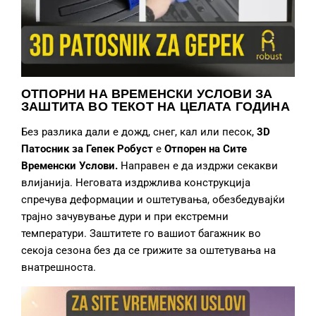
ОТПОРНИ НА ВРЕМЕНСКИ УСЛОВИ ЗА
ЗАШТИТА ВО ТЕКОТ НА ЦЕЛАТА ГОДИНА
Без разлика дали е дожд, снег, кал или песок,
3D
Патосник за Гепек
Робуст
е
О
тпор
ен
на
Сите
Временски
Услови.
Направен е да издржи секакви
влијанија. Неговата издржлива конструкција
спречува деформации и оштетувања, обезбедувајќи
трајно зачувување дури и при екстремни
температури. Заштитете го вашиот багажник во
секоја сезона без да се грижите за оштетувања на
внатрешноста.