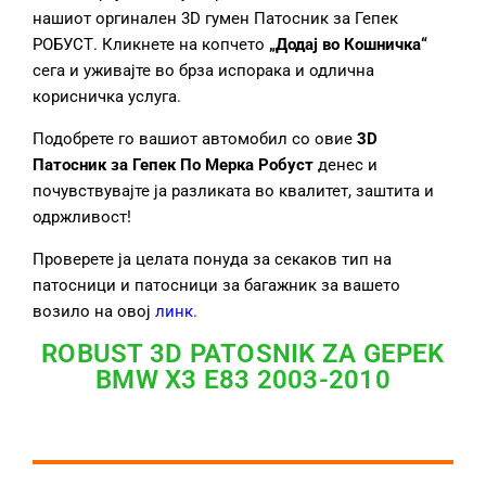
нашиот оргинален 3D гумен Патосник за Гепек
РОБУСТ. Кликнете на копчето
„Додај во Кошничка“
сега и уживајте во брза испорака и одлична
корисничка услуга.
Подобрете го вашиот автомобил со овие
3D
Патосник за Гепек
По Мерка Робуст
денес и
почувствувајте ја разликата во квалитет, заштита и
одржливост!
Проверете ја целата понуда за секаков тип на
патосници и патосници за багажник за вашето
возило на овој
линк
.
ROBUST 3D PATOSNIK ZA GEPEK
BMW X3 E83 2003-2010