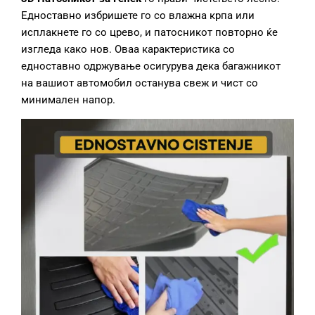
Едноставно избришете го со влажна крпа или
исплакнете го со црево, и патосникот повторно ќе
изгледа како нов. Оваа карактеристика со
едноставно одржување осигурува дека багажникот
на вашиот автомобил останува свеж и чист со
минимален напор.