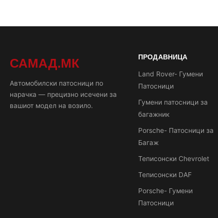
ПРОДАВНИЦА
САМАД.МК
Land Rover- Гумени
Автомобилски патосници по
Патосници
нарачка — прецизно исечени за
Гумени патосници за
вашиот модел на возило.
багажник
Porsche- Патосници за
Багаж
Теписонски Chevrolet
Теписонски DAF
Porsche- Гумени
Патосници