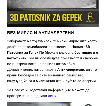
БЕЗ МИРИС И АНТИАЛЕРГЕНИ
Заборавете на тој гумиран, хемиски мирис што често
доаѓа со автомобилските патосници. Нашиот
3D
Патосник за Гепек
По Мерка
е целосно
без мирис
и
е
нетоксич
ен.
Тоа ви обезбедува пријатност и свежина
во внатрешноста на вашиот автомобил.
Дополнително, патосникот е
Анти
-алерги
ски
, што го
прави безбеден за сите во вашето семејство,
вклучувајќи ги и миленичињата и луѓето со алергии.
За Повеќе и Подетални информаците можете да
проверите на следниов
линк
.