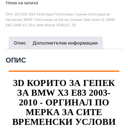
Нема на залиха
SKU:
3D1205-E83
Категории
Патосници
,
Гумени патосници за
багажник
,
BMW- Патосници за Багаж
Ознаки:
бмв
,
bmw x3
,
BMW
E83
,
БМВ Х3
,
E83
,
bmw
Brand:
ROBUST 3D
Опис
Дополнителни информации
ОПИС
3D КОРИТО ЗА ГЕПЕК
ЗА BMW X3 E83 2003-
2010 - ОРГИНАЛ ПО
МЕРКА ЗА СИТЕ
ВРЕМЕНСКИ УСЛОВИ