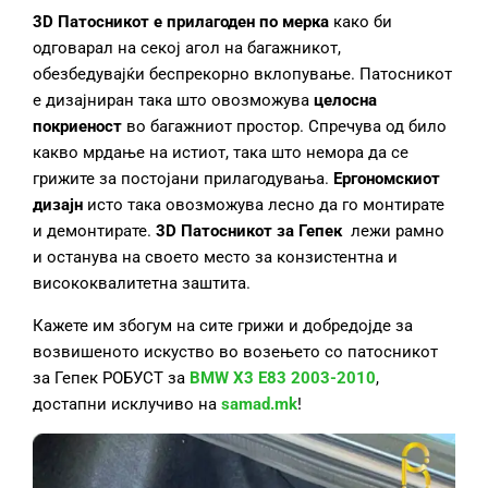
3D Патосник
от
е
прилагоде
н по мерка
како би
одговарал на секој агол на багажникот,
обезбедувајќи беспрекорно вклопување. Патосникот
е дизајниран така што овозможува
целосн
а
покриеност
во багажниот простор. Спречува од било
какво мрдање на истиот, така што немора да се
грижите за постојани прилагодувања.
Ергономскиот
дизајн
исто така овозможува лесно да го монтирате
и демонтирате.
3D Патосник
от
за Гепек
лежи рамно
и останува на своето место за конзистентна и
висококвалитетна заштита.
Кажете им збогум на сите грижи и добредојде за
возвишеното искуство во возењето со патосникот
за Гепек РОБУСТ за
BMW X3 E83 2003-2010
,
достапни исклучиво на
samad.mk
!