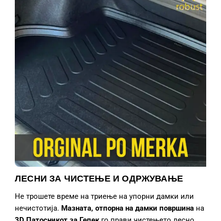
ЛЕСНИ ЗА ЧИСТЕЊЕ И ОДРЖУВАЊЕ
Не трошете време на триење на упорни дамки или
нечистотија.
Мазната, отпорна на дамки површина
на
3D Патосникот за Гепек
го прави чистењето лесно.