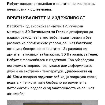
Робуст
вашиот автомобил е заштитен од излевања,
нечистотии и оштетувања.
ВРВЕН КВАЛИТЕТ И ИЗДРЖЛИВОСТ
Изработен од висококвалитетен TPE-гумиран
материјал,
3D Патосникот за Гепек
е дизајниран да
издржи секојдневна употреба, тешки товари и без
разлика на временските услови, вашиот багажник
останува беспрекорно заштитен. За разлика од
другите патосници за багажник,
3D Патосник за Гепек
Робуст
е флексибилен и издржлив. Тоа обезбедува
поголема отпорност од пукање или деформирање
дури и на екстремни температури.
Длабочината од
40-50мм
создава
подигнат раб
кој ја задржува калта,
водата и нечистотиите безбедно во рамките на
патосникот и подалеку од внатрешноста на вашиот
автомобил.