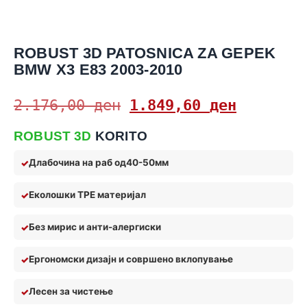
ROBUST 3D PATOSNICA ZA GEPEK
BMW X3 E83 2003-2010
2.176,00
ден
1.849,60
ден
ROBUST 3D
KORITO
Длабочина на раб од
40-50мм
Еколошки TPE материјал
Без мирис и анти
-алерги
ски
Ергономски дизајн и совршено вклопување
Лес
ен за чистење