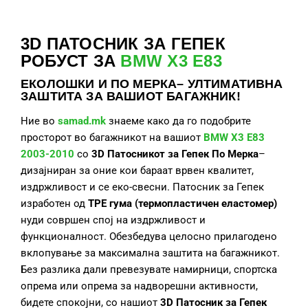
3D ПАТОСНИК ЗА ГЕПЕК
РОБУСТ ЗА
BMW X3 E83
ЕКОЛОШКИ И ПО МЕРКА– УЛТИМАТИВНА
ЗАШТИТА ЗА ВАШИОТ БАГАЖНИК!
Ние во
samad.mk
знаеме како да го подобрите
просторот во багажникот на вашиот
BMW X3 E83
2003-2010
со
3D Патосникот за Гепек По Мерка
–
дизајниран за оние кои бараат врвен квалитет,
издржливост и се еко-свесни. Патосник за Гепек
изработен од
TPE гума (термопластичен еластомер)
нуди совршен спој на издржливост и
функционалност. Обезбедува целосно прилагодено
вклопување за максимална заштита на багажникот.
Без разлика дали превезувате намирници, спортска
опрема или опрема за надворешни активности,
бидете спокојни, со нашиот
3D Патосник за Гепек