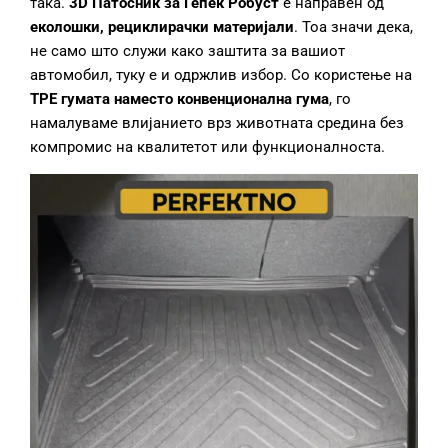
така.
3D Патосник за Гепек
Робуст
е направен од
еколошки, рециклирачки материјали
. Тоа значи дека,
не само што служи како заштита за вашиот
автомобил, туку е и одржлив избор. Со користење на
TPE гумата наместо конвенционална гума
, го
намалуваме влијанието врз животната средина без
компромис на квалитетот или функционалноста.