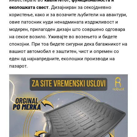
инвестирате во
квалитет
от, функционалност
а и
еколошка
та свест
. Дизајниран за секојдневно
користење, како и за возачите љубители на авантури,
овие патосник нуди ненадмината издржливост и
модерен, прилагоден дизајн што совршено одговара
на секое возило. Уживајте во возењето и бидете
спокојни. При тоа бидете сигурни дека багажникот на
вашиот автомобил е заштитен, чист и опремен со
еден од најнапредните, еколошки производи на
пазарот.