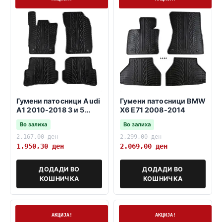
Гумени патосници Audi
Гумени патосници BMW
A1 2010-2018 3 и 5
X6 E71 2008-2014
врати sportback
Во залиха
Во залиха
2.167,00
ден
2.299,00
ден
1.950,30
ден
2.069,00
ден
ДОДАДИ ВО
ДОДАДИ ВО
КОШНИЧКА
КОШНИЧКА
На залиха
На залиха
АКЦИЈА!
АКЦИЈА!