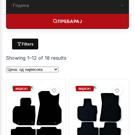
Година
3
ПРЕБАРАЈ
Filters
Showing 1–12 of 18 results
НА ЗАЛИХА
НА ЗАЛИХА
АКЦИЈА!
АКЦИЈА!