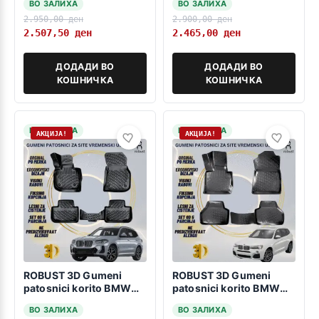
ВО ЗАЛИХА
ВО ЗАЛИХА
2.950,00
ден
2.900,00
ден
2.507,50
ден
2.465,00
ден
ДОДАДИ ВО
ДОДАДИ ВО
КОШНИЧКА
КОШНИЧКА
НА ЗАЛИХА
НА ЗАЛИХА
АКЦИЈА!
АКЦИЈА!
ROBUST 3D Gumeni
ROBUST 3D Gumeni
patosnici korito BMW
patosnici korito BMW
X3 G01 2017-2024
X3 F25 2010-2017
ВО ЗАЛИХА
ВО ЗАЛИХА