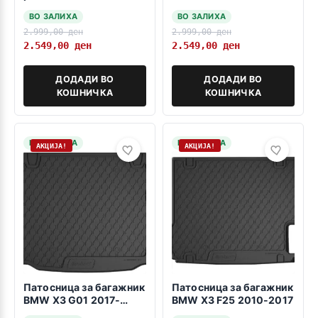
X3 G45 2024>>>
ВО ЗАЛИХА
ВО ЗАЛИХА
2.999,00
ден
2.999,00
ден
2.549,00
ден
2.549,00
ден
ДОДАДИ ВО
ДОДАДИ ВО
КОШНИЧКА
КОШНИЧКА
НА ЗАЛИХА
НА ЗАЛИХА
АКЦИЈА!
АКЦИЈА!
Патосница за багажник
Патосница за багажник
BMW X3 G01 2017-
BMW X3 F25 2010-2017
2024 -gorno nivo-