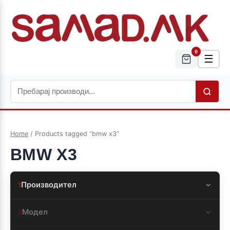
0
☰
Home
/ Products tagged “bmw x3”
BMW X3
Производител
1
Модел
2