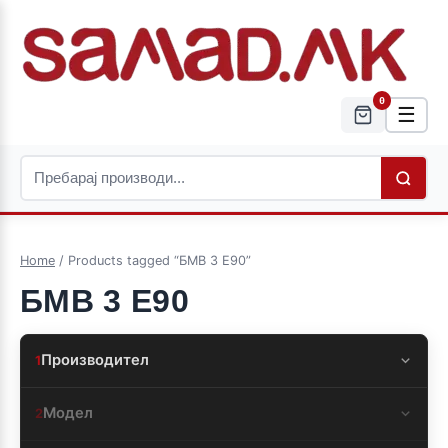
0
☰
Home
/ Products tagged “БМВ 3 E90”
БМВ 3 E90
Производител
1
Модел
2