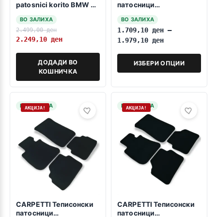
patosnici korito BMW 3
патосници
E92 2007-2013 Coupe
компатибилни за БМВ 3
ВО ЗАЛИХА
ВО ЗАЛИХА
E93 КАБРИО 03.2007-
2.499,00
ден
1.709,10
ден
–
02.2014
2.249,10
ден
1.979,10
ден
ДОДАДИ ВО
ИЗБЕРИ ОПЦИИ
КОШНИЧКА
НА ЗАЛИХА
НА ЗАЛИХА
АКЦИЈА!
АКЦИЈА!
CARPETTI Теписонски
CARPETTI Теписонски
патосници
патосници