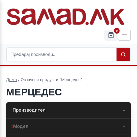
0
☰
Дома
/ Означени продукти “Мерцедес”
МЕРЦЕДЕС
Производител
1
Модел
2