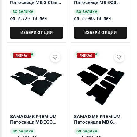
Патосници MB G Class
Патосници MB EQS
W464 2018->>
V297 2021>>>
ВО ЗАЛИХА
ВО ЗАЛИХА
од
2.726,10
ден
од
2.699,10
ден
ИЗБЕРИ ОПЦИИ
ИЗБЕРИ ОПЦИИ
НА ЗАЛИХА
НА ЗАЛИХА
АКЦИЈА!
АКЦИЈА!
SAMAD.MK PREMIUM
SAMAD.MK PREMIUM
Патосници MB EQC
Патоснициа MB G
N293 2019>>>
CLASS W463 1990-
ВО ЗАЛИХА
ВО ЗАЛИХА
2018 5ком