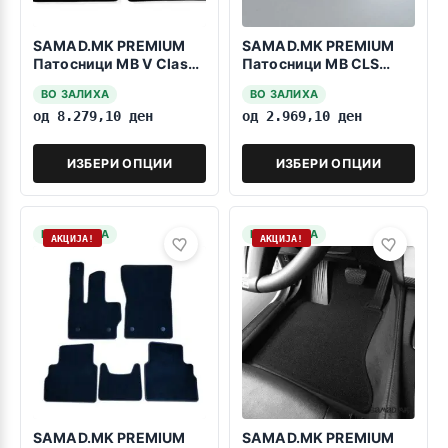
SAMAD.MK PREMIUM
SAMAD.MK PREMIUM
Патосници MB V Class
Патосници MB CLS
W447 2014>>>3 reda
C219 2004-2010 Beige
ВО ЗАЛИХА
ВО ЗАЛИХА
од
8.279,10
ден
од
2.969,10
ден
ИЗБЕРИ ОПЦИИ
ИЗБЕРИ ОПЦИИ
НА ЗАЛИХА
НА ЗАЛИХА
АКЦИЈА!
АКЦИЈА!
SAMAD.MK PREMIUM
SAMAD.MK PREMIUM