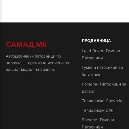
ПРОДАВНИЦА
САМАД.МК
Land Rover- Гумени
Автомобилски патосници по
Патосници
нарачка — прецизно исечени за
Гумени патосници за
вашиот модел на возило.
багажник
Porsche- Патосници за
Багаж
Теписонски Chevrolet
Теписонски DAF
Porsche- Гумени
Патосници