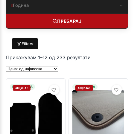
Година
3
ПРЕБАРАЈ
Filters
Прикажувам 1–12 од 233 резултати
НА ЗАЛИХА
НА ЗАЛИХА
АКЦИЈА!
АКЦИЈА!