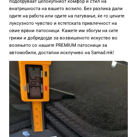
подобруваат целокупниот комфор и стил на
внатрешноста на вашето возило. Без разлика дали
одите на работа или одите на патување, ќе го цените
луксузното чувство и естетската привлечност на
овие врвни патосници. Кажете им збогум на сите
грижи и добредојде за возвишеното искуство во
возењето со нашите PREMIUM патосници за
автомобили, достапни исклучиво на Samad.mk!