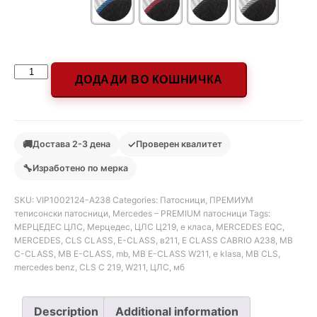
ДОДАДИ ВО КОШНИЧКА
🚚
✓
Достава 2-3 дена
Проверен квалитет
🔧
Изработено по мерка
SKU:
VIP1002124-A238
Categories:
Патосници
,
ПРЕМИУМ
теписонски патосници
,
Mercedes – PREMIUM патосници
Tags:
МЕРЦЕДЕС ЦЛС
,
Мерцедес
,
ЦЛС Ц219
,
е класа
,
MERCEDES EQC
,
MERCEDES
,
CLS CLASS
,
E-CLASS
,
в211
,
E CLASS CABRIO A238
,
MB
C-CLASS
,
MB E-CLASS
,
mb
,
MB E-CLASS W211
,
e klasa
,
MB CLS
,
mercedes benz
,
CLS C 219
,
W211
,
ЦЛС
,
мб
Description
Additional information