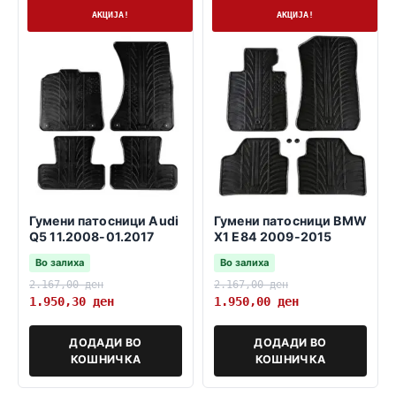
На залиха
На залиха
АКЦИЈА!
АКЦИЈА!
Гумени патосници Audi
Гумени патосници BMW
Q5 11.2008-01.2017
X1 E84 2009-2015
Во залиха
Во залиха
2.167,00
ден
2.167,00
ден
1.950,30
ден
1.950,00
ден
ДОДАДИ ВО
ДОДАДИ ВО
КОШНИЧКА
КОШНИЧКА