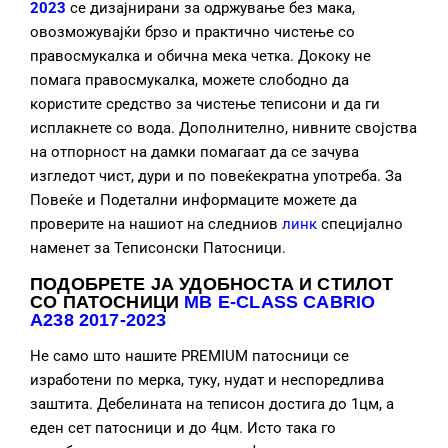
2023
се дизајнирани за одржување без мака,
овозможувајќи брзо и практично чистење со
правосмукалка и обична мека четка. Дококу не
помага правосмукалка, можете слободно да
користите средство за чистење теписони и да ги
исплакнете со вода. Дополнително, нивните својства
на отпорност на дамки помагаат да се зачува
изгледот чист, дури и по повеќекратна употреба. За
Повеќе и Подетални информаците можете да
проверите на нашиот на следниов
линк
специјално
наменет за Теписонски Патосници.
ПОДОБРЕТЕ ЈА УДОБНОСТА И СТИЛОТ
СО ПАТОСНИЦИ
MB E-CLASS CABRIO
A238 2017-2023
Не само што нашите PREMIUM патосници се
изработени по мерка, туку, нудат и неспоредлива
заштита. Дебелината на теписон достига до 1цм, а
еден сет патосници и до 4цм. Исто така го