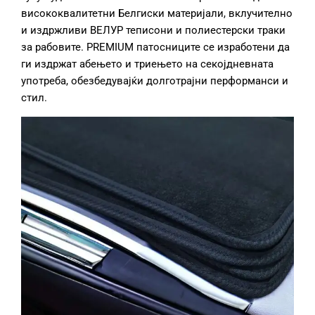
висококвалитетни Белгиски материјали, вклучително
и издржливи ВЕЛУР теписони и полиестерски траки
за рабовите. PREMIUM патосниците се изработени да
ги издржат абењето и триењето на секојдневната
употреба, обезбедувајќи долготрајни перформанси и
стил.