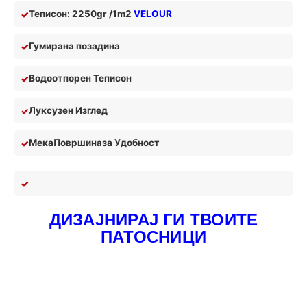
Теписон: 2250gr /1m2
VELOUR
Гумирана позадина
Водоотпорен Теписон
Луксузен Изглед
Мека
П
овршина
за У
добност
ДИЗАЈНИРАЈ ГИ ТВОИТЕ
ПАТОСНИЦИ