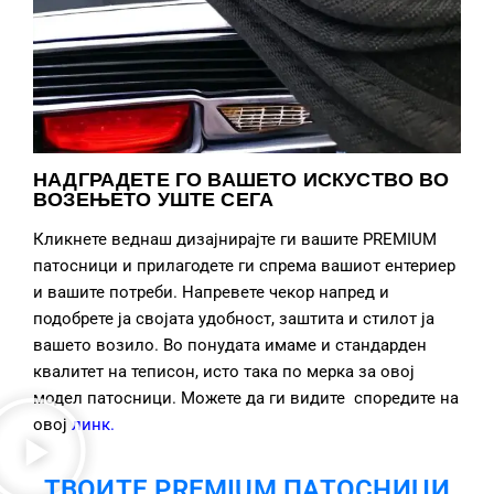
НАДГРАДЕТЕ ГО ВАШЕТО ИСКУСТВО ВО
ВОЗЕЊЕТО УШТЕ СЕГА
Кликнете веднаш дизајнирајте ги вашите PREMIUM
патосници и прилагодете ги спрема вашиот ентериер
и вашите потреби. Напревете чекор напред и
подобрете ја својата удобност, заштита и стилот ја
вашето возило. Во понудата имаме и стандарден
квалитет на теписон, исто така по мерка за овој
модел патосници. Можете да ги видите споредите на
овој
линк
.
ТВОИТЕ PREMIUM ПАТОСНИЦИ