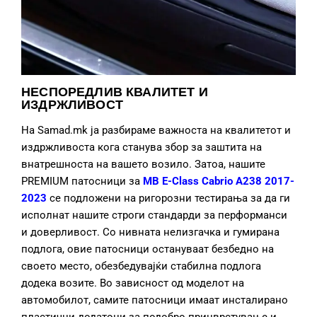
НЕСПОРЕДЛИВ КВАЛИТЕТ И
ИЗДРЖЛИВОСТ
На Samad.mk ја разбираме важноста на квалитетот и
издржливоста кога станува збор за заштита на
внатрешноста на вашето возило. Затоа, нашите
PREMIUM патосници за
MB E-Class Cabrio A238 2017-
2023
се подложени на ригорозни тестирања за да ги
исполнат нашите строги стандарди за перформанси
и доверливост. Со нивната нелизгачка и гумирана
подлога, овие патосници остануваат безбедно на
своето место, обезбедувајќи стабилна подлога
додека возите. Во зависност од моделот на
автомобилот, самите патосници имаат инсталирано