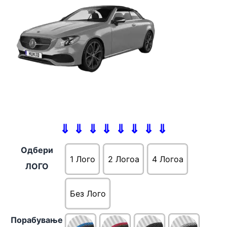
⇓ ⇓ ⇓ ⇓ ⇓ ⇓ ⇓ ⇓
Одбери
1 Лого
2 Логоa
4 Логоa
ЛОГО
Без Лого
Порабување