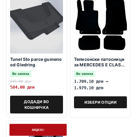
Tunel 5to parce gumeno
Теписонски патосници
od Gledring
за MERCEDES E CLASS
CABRIO A238 01.2017
Во залиха
Во залиха
649,00
ден
1.709,10
ден
–
584,00
ден
1.979,10
ден
ДОДАДИ ВО
ИЗБЕРИ ОПЦИИ
КОШНИЧКА
Нема залиха
АКЦИЈА!