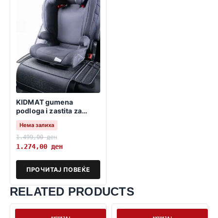
KIDMAT gumena
podloga i zastita za
detsko sediste
Нема залиха
1.499,00
ден
1.274,00
ден
ПРОЧИТАЈ ПОВЕЌЕ
RELATED PRODUCTS
На залиха
На залиха
АКЦИЈА!
АКЦИЈА!