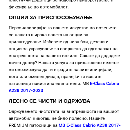
пластични додатоци за подобро прицврстување и
фиксирање во автомобилот.
ОПЦИИ ЗА ПРИСПОСОБУВАЊЕ
Персонализирајте го вашето искуство во возењето
со нашата широка палета на опции за
прилагодување. Изберете од низа бои, дезени и
опции за украсување за совршено да одговараат на
внатрешноста на вашето возило. Сакате да додадете
личен допир? Нашата услуга за прилагодено везење
ви овозможува да ги вградите вашите иницијали,
лого или омилен дизајн, правејќи ги вашите
патосници навистина единствени. MB
E-Class Cabrio
A238 2017-2023
ЛЕСНО СЕ ЧИСТИ И ОДРЖУВА
Одржувањето чистотата на внатрешноста на вашиот
автомобил никогаш не било полесно. Нашите
PREMIUM патосници за
MB E-Class Cabrio A238 2017-