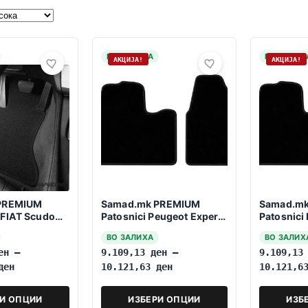
НА ЗАЛИХА
НА ЗАЛИХ
АКЦИЈА!
АКЦИЈА!
PREMIUM
Samad.mk PREMIUM
Samad.m
FIAT Scudo
Patosnici Peugeot Expert
Patosnici
8 Sedišta
2007-2016 Patničko
2007-201
ВО ЗАЛИХА
ВО ЗАЛИХ
ен
–
9.109,13
ден
–
9.109,1
ден
10.121,63
ден
10.121,
РИ ОПЦИИ
ИЗБЕРИ ОПЦИИ
ИЗБ