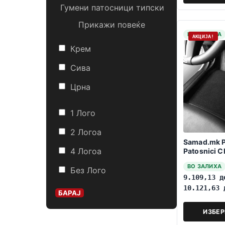
Гумени патосници типски
Прикажи повеќе
НА ЗАЛИХА
АКЦИЈА!
Крем
Сива
Црна
1 Лого
2 Логоa
Samad.mk 
4 Логоa
Patosnici 
1996-2006 
ВО ЗАЛИХА
Без Лого
9.109,13
д
10.121,63
БАРАЈ
ИЗБЕ