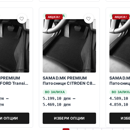
НА ЗАЛИХА
НА ЗАЛИХ
АКЦИЈА!
АКЦИЈА!
 PREMIUM
SAMAD.MK PREMIUM
SAMAD.M
FORD Transit
Патосници CITROEN C8
Патосници
3->Vtor+Tret
2002-2014 7 Sedista
Life 2024
ВО ЗАЛИХА
ВО ЗАЛИХ
ен
–
5.199,10
ден
–
4.589,1
ен
5.469,10
ден
4.859,1
РИ ОПЦИИ
ИЗБЕРИ ОПЦИИ
ИЗБ