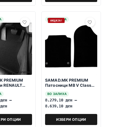
А
НА ЗАЛИХА
АКЦИЈА!
K PREMIUM
SAMAD.MK PREMIUM
и RENAULT
Патосници MB V Class
01-2013 7
W447 2014>>>3 reda
А
ВО ЗАЛИХА
5
ден
–
8.279,10
ден
–
5
ден
8.639,10
ден
ЕРИ ОПЦИИ
ИЗБЕРИ ОПЦИИ