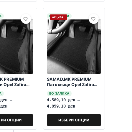
А
НА ЗАЛИХА
АКЦИЈА!
K PREMIUM
SAMAD.MK PREMIUM
 Opel Zafira
Патосници Opel Zafira
->> 9 Sedista
Life 2019-2023 9 Sedista
А
ВО ЗАЛИХА
0
ден
–
4.589,10
ден
–
0
ден
4.859,10
ден
ЕРИ ОПЦИИ
ИЗБЕРИ ОПЦИИ