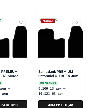
А
НА ЗАЛИХА
АКЦИЈА!
k PREMIUM
Samad.mk PREMIUM
 FIAT Scudo
Patosnici CITROEN Jumpy
6 Patničko
2007-2016 Patničko
А
ВО ЗАЛИХА
3
ден
–
9.109,13
ден
–
63
ден
10.121,63
ден
ЕРИ ОПЦИИ
ИЗБЕРИ ОПЦИИ