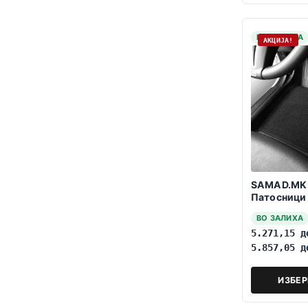
НА ЗАЛИХА
АКЦИЈА!
SAMAD.MK
Патосници 
Custom 202
ВО ЗАЛИХА
Red
5.271,15
д
5.857,05
д
ИЗБЕ