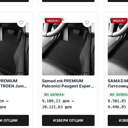
НА ЗАЛИХА
НА ЗАЛИХ
АКЦИЈА!
АКЦИЈА!
PREMIUM
Samad.mk PREMIUM
SAMAD.M
CITROEN Jumpy
Patosnici Peugeot Expert
Патосниц
8 Sedišta
1994-2006 8 Sedišta
Trafic 20
ВО ЗАЛИХА
ВО ЗАЛИХ
Sedišta
ен
–
9.109,13
ден
–
8.501,8
ден
10.121,63
ден
9.446,8
РИ ОПЦИИ
ИЗБЕРИ ОПЦИИ
ИЗБ