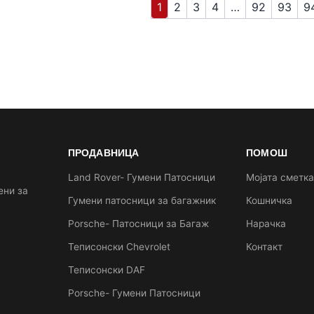
1
2
3
4
…
92
93
9
ПРОДАВНИЦА
ПОМОШ
Land Rover- Гумени Патосници
Мојата сметк
ени за
Гумени патосници за багажник
Кошничка
Porsche- Патосници за Багаж
Нарачка
Теписонски Chevrolet
Контакт
Теписонски DAF
Porsche- Гумени Патосници