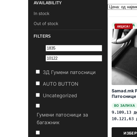
AVAILABILITY
In stock
Out of stock
НА ЗАЛИХА
АКЦИЈА!
FILTERS
3Д Гумени патосници
AUTO BUTTON
Samad.mk 
Uncategorized
Патосници 
1996-2006 
ВО ЗАЛИХА
9.109,13
д
Гумени патосници за
10.121,63
багажник
ИЗБЕ