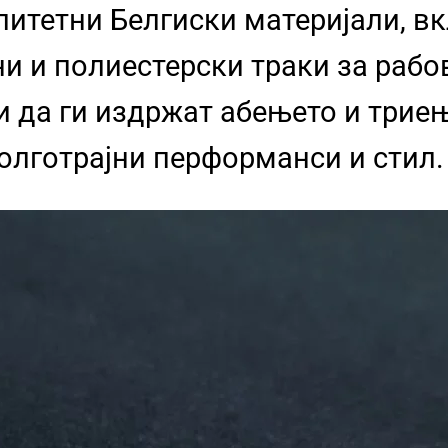
итетни Белгиски материјали, вк
и и полиестерски траки за рабо
и да ги издржат абењето и трие
долготрајни перформанси и стил.