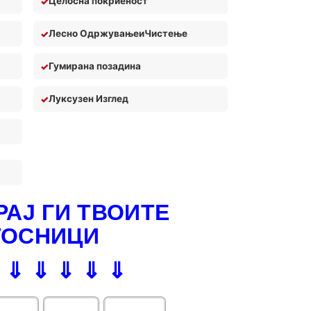
Целосна покриеност
Лесно Одржување
и
Чистењ
е
Гумирана позадина
Луксузен Изглед
АЈ ГИ ТВОИТЕ
ТОСНИЦИ
 ⇓ ⇓ ⇓ ⇓ ⇓