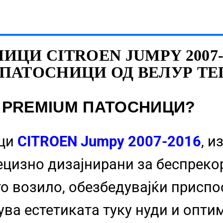
ЦИ CITROEN JUMPY 2007-2
ПАТОСНИЦИ ОД ВЕЛУР Т
 PREMIUM ПАТОСНИЦИ?
ици
CITROEN Jumpy 2007-2016
, и
ецизно дизајнирани за беспреко
то возило, обезбедувајќи присп
ува естетиката туку нуди и опти