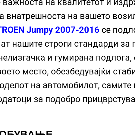
 важноста на квалитетот и изд
на внатрешноста на вашето возил
TROEN Jumpy 2007-2016
се подл
нат нашите строги стандарди за
нелизгачка и гумирана подлога,
воето место, обезбедувајќи стаб
моделот на автомобилот, самите
одатоци за подобро прицврстув
СОБУВАЊЕ