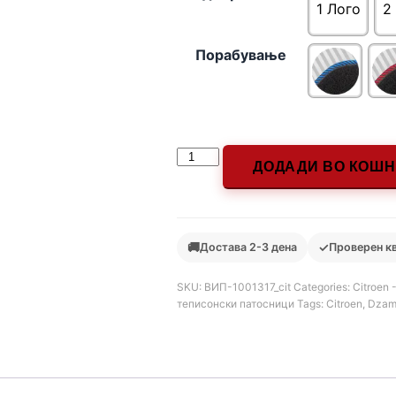
1 Лого
2
Порабување
ДОДАДИ ВО КОШ
🚚
✓
Достава 2-3 дена
Проверен к
SKU:
ВИП-1001317_cit
Categories:
Citroen
теписонски патосници
Tags:
Citroen
,
Dzam