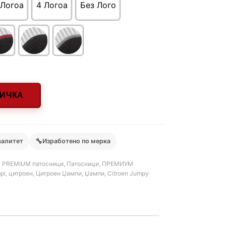
 Логоa
4 Логоa
Без Лого
НИЧКА
🔧
валитет
Изработено по мерка
 - PREMIUM патосници
,
Патосници
,
ПРЕМИУМ
pi
,
цитроен
,
Цитроен Џампи
,
Џампи
,
Citroen Jumpy