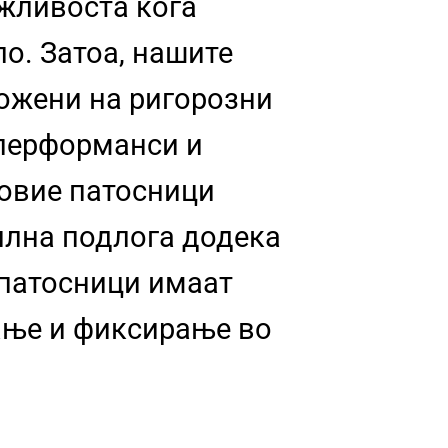
ржливоста кога
о. Затоа, нашите
ожени на ригорозни
 перформанси и
 овие патосници
илна подлога додека
 патосници имаат
ање и фиксирање во