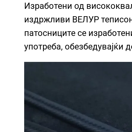
Изработени од висококвал
издржливи ВЕЛУР теписон
патосниците се изработен
употреба, обезбедувајќи 