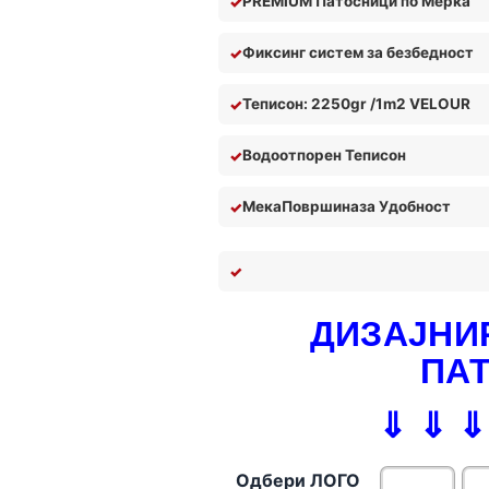
PREMIUM Патосници по Мерка
Фиксинг систем за безбедност
Теписон: 2250gr /1m2 VELOUR
Водоотпорен Теписон
Мека
П
овршина
за У
добност
ДИЗАЈНИР
ПА
⇓ ⇓ ⇓
Одбери ЛОГО