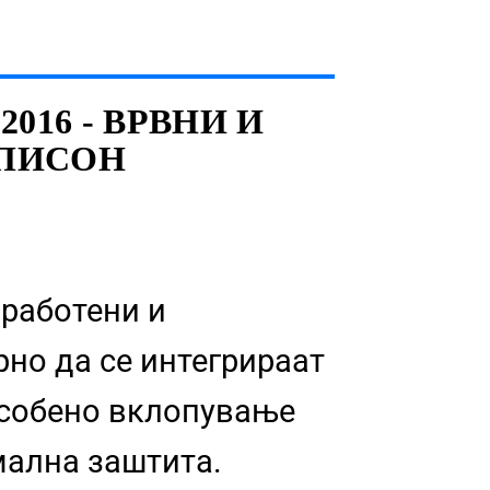
016 - ВРВНИ И
ЕПИСОН
зработени и
рно да се интегрираат
особено вклопување
мална заштита.