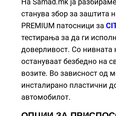
На Samad.mk ја разбираме
станува збор за заштита 
PREMIUM патосници за
CI
тестирања за да ги испол
доверливост. Со нивната 
остануваат безбедно на с
возите. Во зависност од 
инсталирано пластични д
автомобилот.
ОПЦИИ ЗА ПРИСПО