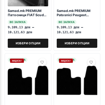
Samad.mk PREMIUM
Samad.mk PREMIUM
Патосници FIAT Scudo
Patosnici Peugeot
1996-2006 8 Sedišta
Expert 2007-2016
ВО ЗАЛИХА
ВО ЗАЛИХА
Patničko
9.109,13
ден
–
9.109,13
ден
–
10.121,63
ден
10.121,63
ден
ИЗБЕРИ ОПЦИИ
ИЗБЕРИ ОПЦИИ
НА ЗАЛИХА
НА ЗАЛИХА
АКЦИЈА!
АКЦИЈА!