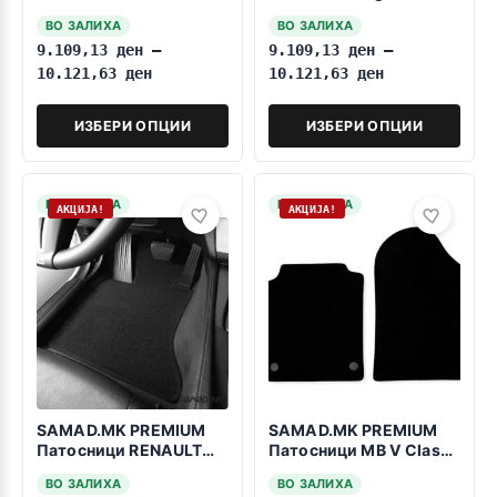
Jumpy 1996-2006 8
Expert 1994-2006 8
ВО ЗАЛИХА
ВО ЗАЛИХА
Sedišta
Sedišta
9.109,13
ден
–
9.109,13
ден
–
10.121,63
ден
10.121,63
ден
ИЗБЕРИ ОПЦИИ
ИЗБЕРИ ОПЦИИ
НА ЗАЛИХА
НА ЗАЛИХА
АКЦИЈА!
АКЦИЈА!
SAMAD.MK PREMIUM
SAMAD.MK PREMIUM
Патосници RENAULT
Патосници MB V Class
Trafic 2001-2013 7
W447 2014>>>3 reda
ВО ЗАЛИХА
ВО ЗАЛИХА
Sedišta