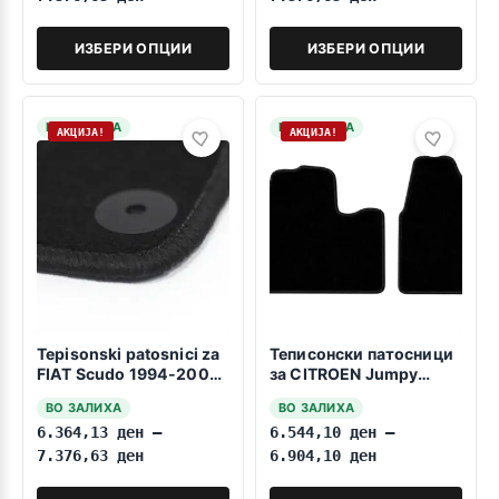
ИЗБЕРИ ОПЦИИ
ИЗБЕРИ ОПЦИИ
НА ЗАЛИХА
НА ЗАЛИХА
АКЦИЈА!
АКЦИЈА!
Tepisonski patosnici za
Теписонски патосници
FIAT Scudo 1994-2006
за CITROEN Jumpy
8 Sedišta
2007-2016 Patničko
ВО ЗАЛИХА
ВО ЗАЛИХА
6.364,13
ден
–
6.544,10
ден
–
7.376,63
ден
6.904,10
ден