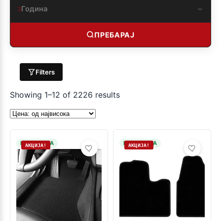
Година
3
ПРЕБАРАЈ
Filters
Showing 1–12 of 2226 results
НА ЗАЛИХА
НА ЗАЛИХА
АКЦИЈА!
АКЦИЈА!