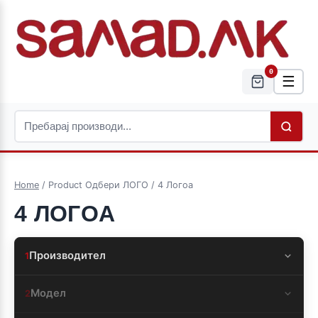
0
☰
Home
/ Product Одбери ЛОГО / 4 Логоa
4 ЛОГОA
Производител
1
Модел
2