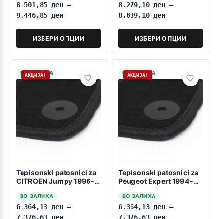
8.501,85
ден
–
8.279,10
ден
–
9.446,85
ден
8.639,10
ден
ИЗБЕРИ ОПЦИИ
ИЗБЕРИ ОПЦИИ
НА ЗАЛИХА
НА ЗАЛИХА
АКЦИЈА!
АКЦИЈА!
Tepisonski patosnici za
Tepisonski patosnici za
CITROEN Jumpy 1996-
Peugeot Expert 1994-
2006 8 Sedišta
2006 8 Sedišta
ВО ЗАЛИХА
ВО ЗАЛИХА
6.364,13
ден
–
6.364,13
ден
–
7.376,63
ден
7.376,63
ден