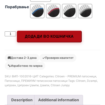
Порабување
ДОДАДИ ВО КОШНИЧКА
🚚
✓
Достава 2-3 дена
Проверен квалитет
🔧
Изработено по мерка
SKU:
ВИП-1002016-ЦИТ
Categories:
Citroen - PREMIUM патосници
,
Патосници
,
ПРЕМИУМ теписонски патосници
Tags:
Citroen
,
Dzampi
,
цитроен
,
Цитроен Џампи
,
Џампи
,
Citroen Jumpy
Description
Additional information