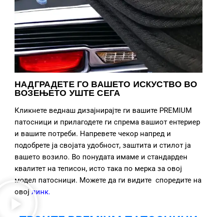
НАДГРАДЕТЕ ГО ВАШЕТО ИСКУСТВО ВО
ВОЗЕЊЕТО УШТЕ СЕГА
Кликнете веднаш дизајнирајте ги вашите PREMIUM
патосници и прилагодете ги спрема вашиот ентериер
и вашите потреби. Напревете чекор напред и
подобрете ја својата удобност, заштита и стилот ја
вашето возило. Во понудата имаме и стандарден
квалитет на теписон, исто така по мерка за овој
модел патосници. Можете да ги видите споредите на
овој
линк
.