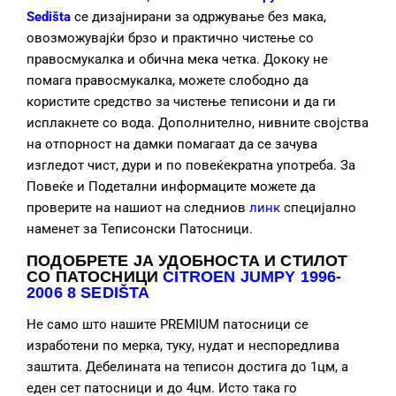
Sedišta
се дизајнирани за одржување без мака,
овозможувајќи брзо и практично чистење со
правосмукалка и обична мека четка. Дококу не
помага правосмукалка, можете слободно да
користите средство за чистење теписони и да ги
исплакнете со вода. Дополнително, нивните својства
на отпорност на дамки помагаат да се зачува
изгледот чист, дури и по повеќекратна употреба. За
Повеќе и Подетални информаците можете да
проверите на нашиот на следниов
линк
специјално
наменет за Теписонски Патосници.
ПОДОБРЕТЕ ЈА УДОБНОСТА И СТИЛОТ
СО ПАТОСНИЦИ
CITROEN JUMPY 1996-
2006 8 SEDIŠTA
Не само што нашите PREMIUM патосници се
изработени по мерка, туку, нудат и неспоредлива
заштита. Дебелината на теписон достига до 1цм, а
еден сет патосници и до 4цм. Исто така го