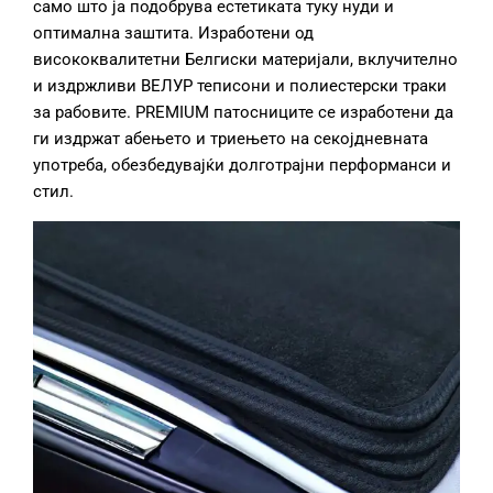
само што ја подобрува естетиката туку нуди и
оптимална заштита. Изработени од
висококвалитетни Белгиски материјали, вклучително
и издржливи ВЕЛУР теписони и полиестерски траки
за рабовите. PREMIUM патосниците се изработени да
ги издржат абењето и триењето на секојдневната
употреба, обезбедувајќи долготрајни перформанси и
стил.