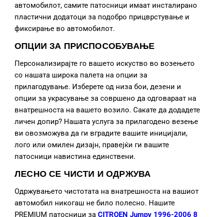
автомобилот, самите патосници имаат инсталирано
пластични додатоци за подобро прицврстување и
фиксирање во автомобилот.
ОПЦИИ ЗА ПРИСПОСОБУВАЊЕ
Персонализирајте го вашето искуство во возењето
со нашата широка палета на опции за
прилагодување. Изберете од низа бои, дезени и
опции за украсување за совршено да одговараат на
внатрешноста на вашето возило. Сакате да додадете
личен допир? Нашата услуга за прилагодено везење
ви овозможува да ги вградите вашите иницијали,
лого или омилен дизајн, правејќи ги вашите
патосници навистина единствени.
ЛЕСНО СЕ ЧИСТИ И ОДРЖУВА
Одржувањето чистотата на внатрешноста на вашиот
автомобил никогаш не било полесно. Нашите
PREMIUM патосници за
CITROEN Jumpy 1996-2006 8