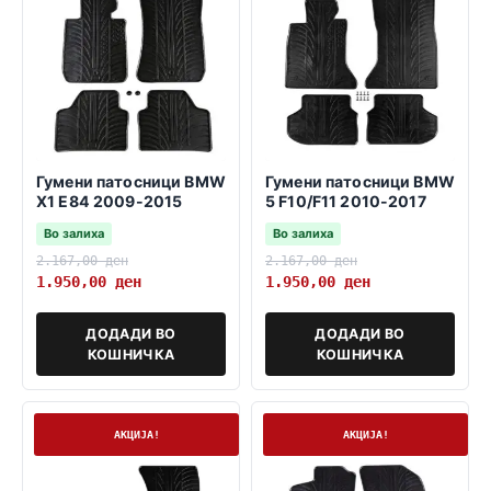
Гумени патосници BMW
Гумени патосници BMW
X1 E84 2009-2015
5 F10/F11 2010-2017
Во залиха
Во залиха
2.167,00
ден
2.167,00
ден
1.950,00
ден
1.950,00
ден
ДОДАДИ ВО
ДОДАДИ ВО
КОШНИЧКА
КОШНИЧКА
На залиха
На залиха
АКЦИЈА!
АКЦИЈА!