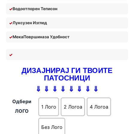
Водоотпорен Теписон
Луксузен Изглед
Мека
П
овршина
за У
добност
ДИЗАЈНИРАЈ ГИ ТВОИТЕ
ПАТОСНИЦИ
⇓ ⇓ ⇓ ⇓ ⇓ ⇓ ⇓ ⇓
Одбери
1 Лого
2 Логоa
4 Логоa
ЛОГО
Без Лого