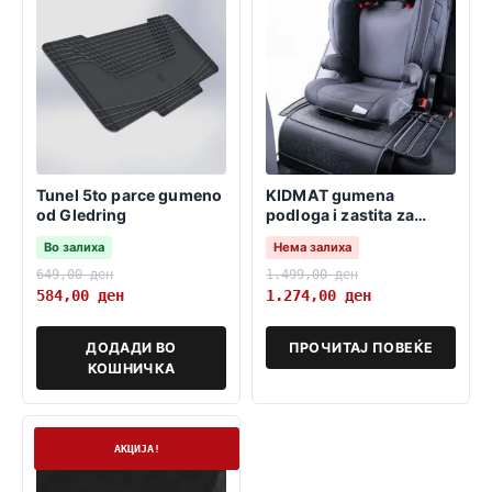
Tunel 5to parce gumeno
KIDMAT gumena
od Gledring
podloga i zastita za
detsko sediste
Во залиха
Нема залиха
649,00
ден
1.499,00
ден
584,00
ден
1.274,00
ден
ДОДАДИ ВО
ПРОЧИТАЈ ПОВЕЌЕ
КОШНИЧКА
На залиха
АКЦИЈА!