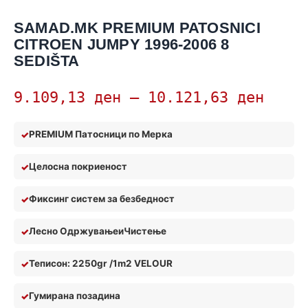
SAMAD.MK PREMIUM PATOSNICI
CITROEN JUMPY 1996-2006 8
SEDIŠTA
9.109,13
ден
–
10.121,63
ден
PREMIUM Патосници по Мерка
Целосна покриеност
Фиксинг систем за безбедност
Лесно Одржување
и
Чистењ
е
Теписон: 2250gr /1m2 VELOUR
Гумирана позадина