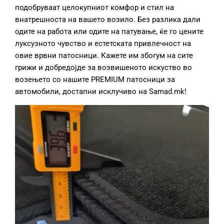
подобруваат целокупниот комфор и стил на
внатрешноста на вашето возило. Без разлика дали
одите на работа или одите на патување, ќе го цените
луксузното чувство и естетската привлечност на
овие врвни патосници. Кажете им збогум на сите
грижи и добредојде за возвишеното искуство во
возењето со нашите PREMIUM патосници за
автомобили, достапни исклучиво на Samad.mk!