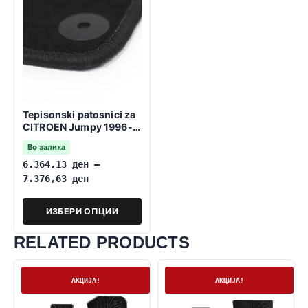
Tepisonski patosnici za
CITROEN Jumpy 1996-
2006 8 Sedišta
Во залиха
6.364,13
ден
–
7.376,63
ден
ИЗБЕРИ ОПЦИИ
RELATED PRODUCTS
На залиха
На залиха
АКЦИЈА!
АКЦИЈА!