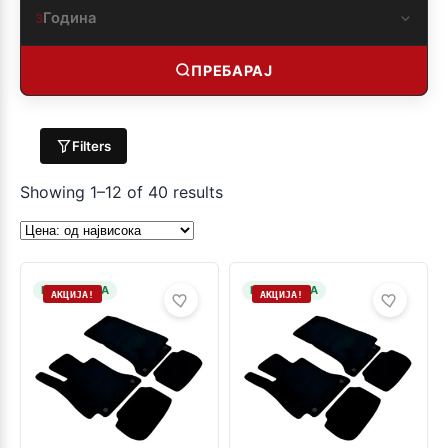
Година
3
ПРЕБАРАЈ
Filters
Showing 1–12 of 40 results
НА ЗАЛИХА
НА ЗАЛИХА
АКЦИЈА!
АКЦИЈА!