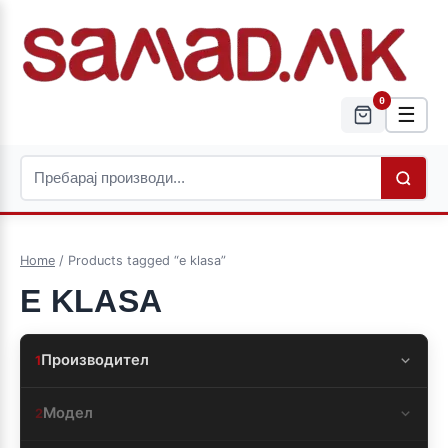
0
☰
Home
/ Products tagged “e klasa”
E KLASA
Производител
1
Модел
2