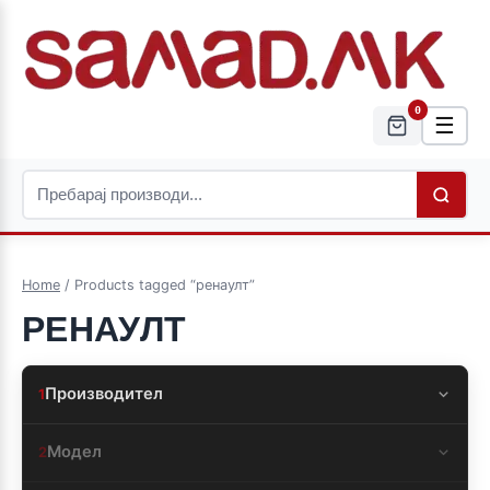
0
☰
Home
/ Products tagged “ренаулт”
РЕНАУЛТ
Производител
1
Модел
2