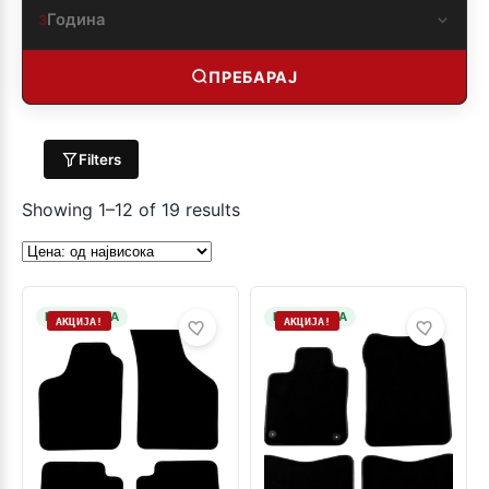
Година
3
ПРЕБАРАЈ
Filters
Showing 1–12 of 19 results
НА ЗАЛИХА
НА ЗАЛИХА
АКЦИЈА!
АКЦИЈА!