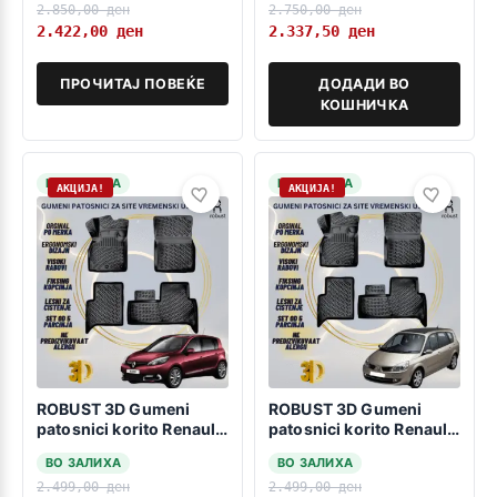
2.850,00
ден
2.750,00
ден
2.422,00
ден
2.337,50
ден
ПРОЧИТАЈ ПОВЕЌЕ
ДОДАДИ ВО
КОШНИЧКА
НА ЗАЛИХА
НА ЗАЛИХА
АКЦИЈА!
АКЦИЈА!
ROBUST 3D Gumeni
ROBUST 3D Gumeni
patosnici korito Renault
patosnici korito Renault
Scenic 3 2009-2016
Scenic 2 2003-2009
ВО ЗАЛИХА
ВО ЗАЛИХА
2.499,00
ден
2.499,00
ден