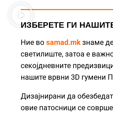
ИЗБЕРЕТЕ ГИ НАШИТ
Ние во
samad.mk
знаме д
светилиште, затоа е важно
секојдневните предизвиц
нашите врвни 3D гумени 
Дизајнирани да обезбедат
овие патосници се совршен