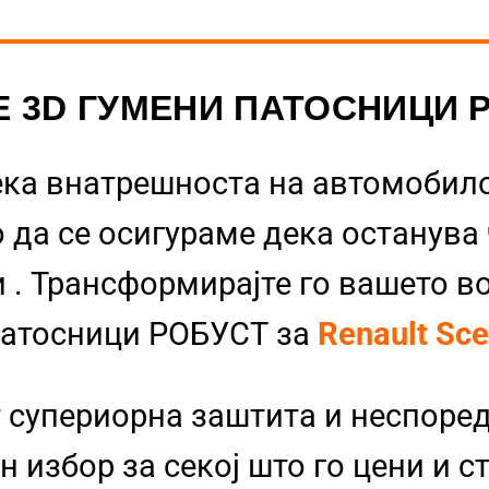
Е 3D ГУМЕНИ ПАТОСНИЦИ 
ека внатрешноста на автомобило
 да се осигураме дека останува
и
. Трансформирајте го вашето в
Патосници РОБУСТ за
Renault Sc
 супериорна заштита и неспоре
 избор за секој што го цени и с