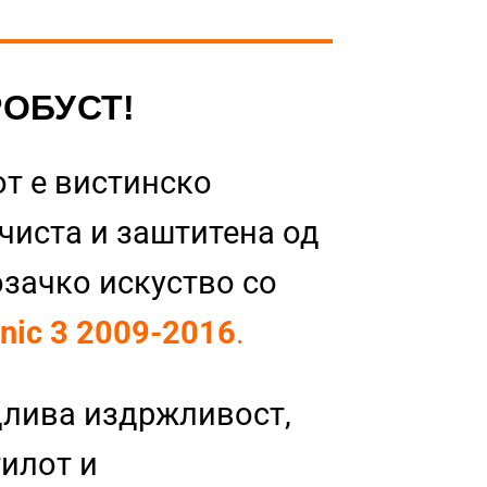
РОБУСТ!
т е вистинско
 чиста и заштитена од
озачко искуство со
enic 3 2009-2016
.
длива издржливост,
тилот и