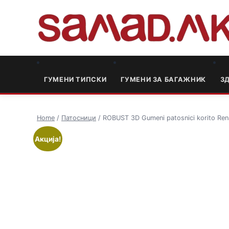
ГУМЕНИ ТИПСКИ
ГУМЕНИ ЗА БАГАЖНИК
3
Home
/
Патосници
/ ROBUST 3D Gumeni patosnici korito Ren
Акција!