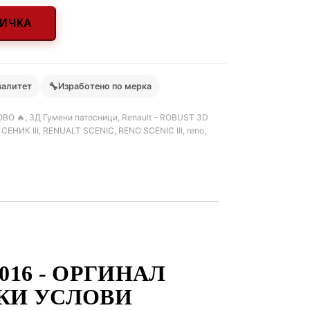
НИЧКА
🔧
валитет
Изработено по мерка
ОВО 🔥
,
3Д Гумени патосници
,
Renault – ROBUST 3D
,
СЕНИК III
,
RENUALT SCENIC
,
RENO SCENIC III
,
reno
,
016 - ОРГИНАЛ
КИ УСЛОВИ