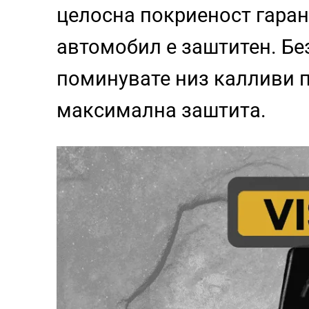
целосна покриеност гаран
автомобил е заштитен. Бе
поминувате низ калливи п
максимална заштита.