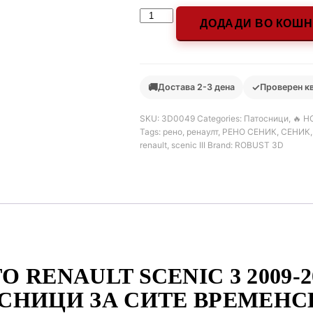
ДОДАДИ ВО КОШ
🚚
✓
Достава 2-3 дена
Проверен к
SKU:
3D0049
Categories:
Патосници
,
🔥 Н
Tags:
рено
,
ренаулт
,
РЕНО СЕНИК
,
СЕНИК
renault
,
scenic III
Brand:
ROBUST 3D
 RENAULT SCENIC 3 2009-2
СНИЦИ ЗА СИТЕ ВРЕМЕНС