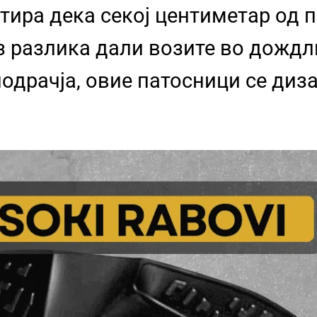
тира дека секој центиметар од 
з разлика дали возите во дожд
одрачја, овие патосници се диза