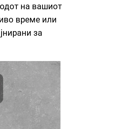
подот на вашиот
ливо време или
јнирани за