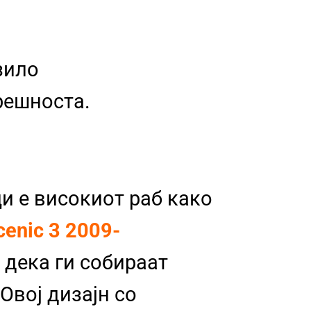
зило
трешноста.
и е високиот раб како
cenic 3 2009-
а дека ги собираат
Овој дизајн со