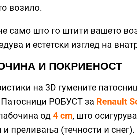
то возило.
не само што го штити вашето во
бедува и естетски изглед на вна
ОЧИНА И ПОКРИЕНОСТ
ристики на 3D гумените патосниц
и Патосници РОБУСТ за
Renault S
длабочина од
4 cm
, што осигурув
 и преливања (течности и снег). 