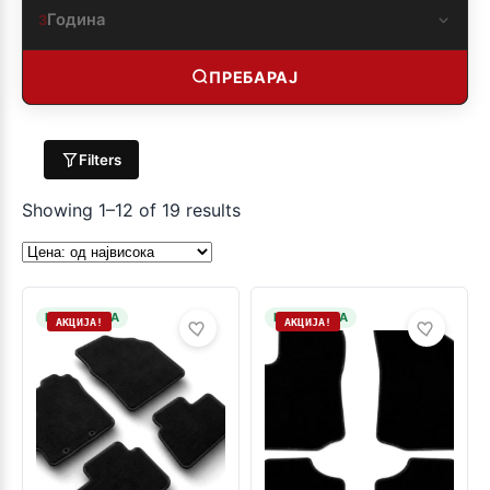
Година
3
ПРЕБАРАЈ
Filters
Showing 1–12 of 19 results
НА ЗАЛИХА
НА ЗАЛИХА
АКЦИЈА!
АКЦИЈА!