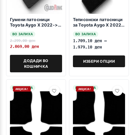
Гумени патосници
Теписонски патосници
Toyota Aygo X 2022->
за Toyota Aygo X 2022-
HB
>>
ВО ЗАЛИХА
ВО ЗАЛИХА
2.299,00
ден
1.709,10
ден
–
2.069,00
ден
1.979,10
ден
ДОДАДИ ВО
ИЗБЕРИ ОПЦИИ
КОШНИЧКА
НА ЗАЛИХА
НА ЗАЛИХА
АКЦИЈА!
АКЦИЈА!