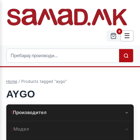
0
☰
Home
/ Products tagged “aygo”
AYGO
Производител
1
Модел
2