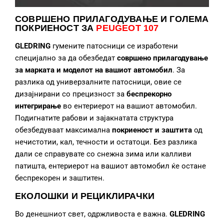
СОВРШЕНО ПРИЛАГОДУВАЊЕ
И ГОЛЕМА
ПОКРИЕНОСТ ЗА
PEUGEOT 107
GLEDRING
гумените патосници се изработени
специјално за да обезбедат
совршено прилагодување
за марката и моделот на вашиот автомобил
. За
разлика од универзалните патосници, овие се
дизајнирани со прецизност за
беспрекорно
интегрирање
во ентериерот на вашиот автомобил.
Подигнатите рабови и зајакнатата структура
обезбедуваат максимална
покриеност и заштита
од
нечистотии, кал, течности и остатоци. Без разлика
дали се справувате со снежна зима или калливи
патишта, ентериерот на вашиот автомобил ќе остане
беспрекорен и заштитен.
ЕКОЛОШКИ И РЕЦИКЛИРАЧКИ
Во денешниот свет, одржливоста е важна.
GLEDRING