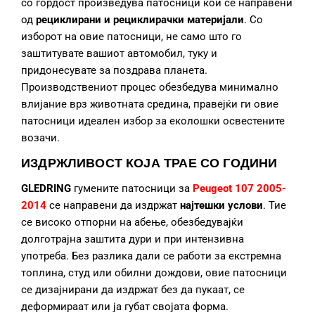
со гордост произведува патосници кои се направени
од
рециклирани и рециклирачки материјали
. Со
изборот на овие патосници, не само што го
заштитувате вашиот автомобил, туку и
придонесувате за поздрава планета.
Производствениот процес обезбедува минимално
влијание врз животната средина, правејќи ги овие
патосници идеален избор за еколошки освестените
возачи.
ИЗДРЖЛИВОСТ КОЈА ТРАЕ СО ГОДИНИ
GLEDRING
гумените патосници за
Peugeot 107 2005-
2014
се направени да издржат
најтешки услови
. Тие
се високо отпорни на абење, обезбедувајќи
долготрајна заштита дури и при интензивна
употреба. Без разлика дали се работи за екстремна
топлина, студ или обилни дождови, овие патосници
се дизајнирани да издржат без да пукаат, се
деформираат или ја губат својата форма.