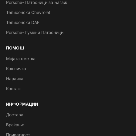
Porsche- Патосници за Багаж
Теписонски Chevrolet
Теписонски DAF
Porsche- Гумени Патосници
ПОМОШ
Мојата сметка
Кошничка
Нарачка
Контакт
ИНФОРМАЦИИ
Достава
Враќање
Приватност