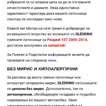
избришете ги со влажна крпа за да ги отстраните
нечистотиите и дамките. Оваа едноставна
одржливост гарантира дека вашите патосници
секогаш ќе изгледаат како нови.
Кажете им збогум на сите грижи и добредојде за
возвишеното искуство во возењето со
GLEDRING
гумените патосници за
Peugeot 107 2005-2014
,
достапни исклучиво на
samad.mk
!
За Повеќе и Подетални информаците можете да
проверите на следниов
линк
.
БЕЗ МИРИС И ХИПОАЛЕРГИЧНИ
За разлика од многу гумени патосници кои
испуштаат непријатен мирис,
GLEDRING
патосниците
се
целосно без мирис
. Дополнително, тие се
антиалергиски
, обезбедувајќи поздраво и поудобно
окружување во вашиот автомобил. Овие
карактеристики ги прават совршен избор за