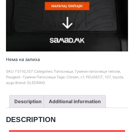
Нема на залиха
SKU:
Г0110_107
Categories:
Патосници
,
Гумени патосници типски
,
Peugeot- Гумени Патосници
Tags:
Citroen
,
c1
,
PEUGEOT
,
107
,
toyota
,
aygo
Brand:
GLEDRING
Description
Additional information
DESCRIPTION