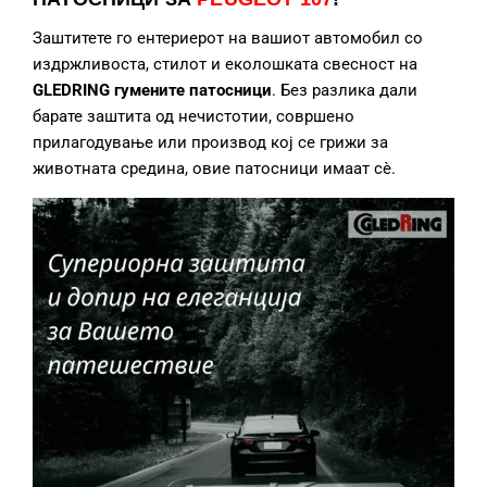
Заштитете го ентериерот на вашиот автомобил со
издржливоста, стилот и еколошката свесност на
GLEDRING гумените патосници
. Без разлика дали
барате заштита од нечистотии, совршено
прилагодување или производ кој се грижи за
животната средина, овие патосници имаат сè.