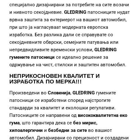
специјално дизајнирани за потребите на сите возачи
и нивното секојдневие.
GLEDRING
патосниците нудат
врвна заштита за ентериерот на вашиот автомобил,
при што ја нагласуваат модерната европска
изработка. Без разлика дали се справувате со
секојдневните обврски, семејните патувања или
непредвидливите временски услови,
GLEDRING
гумените патосници
се идеално решение за
одржување на чист, стилски и заштитен автомобил.
НЕПРИКОСНОВЕН КВАЛИТЕТ И
ИЗРАБОТКА
ПО МЕРКА!!!
Произведени во
Словенија
,
GLEDRING
гумените
патосници се изработени според најстрогите
стандарди за квалитет и еколошки регулативи.
Патосниците се направени од
висококвалитетна еко
гума
, што гарантира дека се
без мирис,
хипоалергични
и
безбедни за сите
во вашиот
автомобил. Дизајнирани со прецизност и создадени