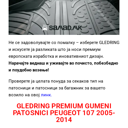
Не се задоволувајте со помалку – изберете GLEDRING
и искусете ја разликата што ја носи премиум
европската изработка и иновативниот дизајн.
Нарачајте веднаш и уживајте во почисто, побезбедно
и поудобно возење!
Проверете ја целата понуда за секаков тип на
патосници и патосници за багажник за вашето
возило на овој
линк
.
GLEDRING PREMIUM GUMENI
PATOSNICI PEUGEOT 107 2005-
2014