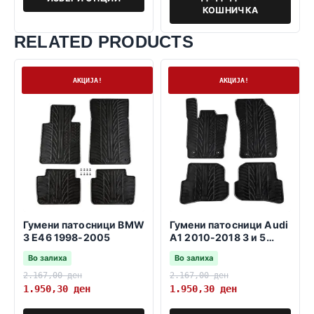
КОШНИЧКА
RELATED PRODUCTS
На залиха
На залиха
АКЦИЈА!
АКЦИЈА!
Гумени патосници BMW
Гумени патосници Audi
3 E46 1998-2005
A1 2010-2018 3 и 5
врати sportback
Во залиха
Во залиха
2.167,00
ден
2.167,00
ден
1.950,30
ден
1.950,30
ден