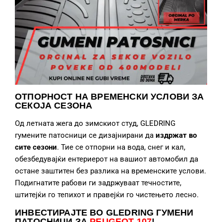
ОТПОРНОСТ НА ВРЕМЕНСКИ УСЛОВИ ЗА
СЕКОЈА СЕЗОНА
Од летната жега до зимскиот студ, GLEDRING
гумените патосници се дизајнирани да
издржат во
сите сезони
. Тие се отпорни на вода, снег и кал,
обезбедувајќи ентериерот на вашиот автомобил да
остане заштитен без разлика на временските услови.
Подигнатите рабови ги задржуваат течностите,
штитејќи го тепихот и правејќи го чистењето лесно.
ИНВЕСТИРАЈТЕ ВО GLEDRING ГУМЕНИ
ПАТОСНИЦИ
ЗА
PEUGEOT 107
!