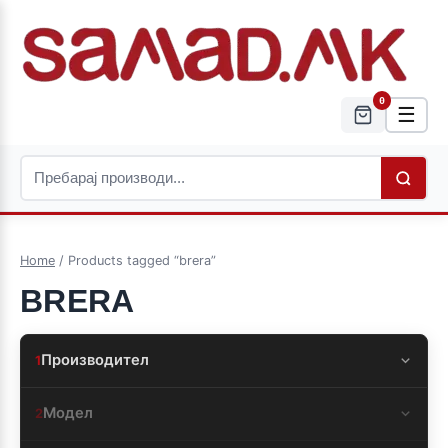
0
☰
Home
/ Products tagged “brera”
BRERA
Производител
1
Модел
2