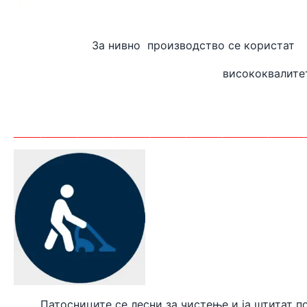
За нивно производство
висококвалите
_______
_________________________
Патосниците се лесни за чистење и ја штитат п