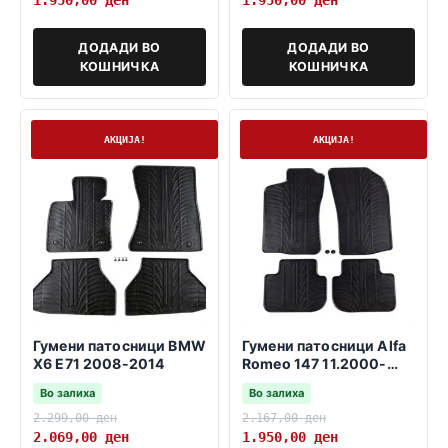
ДОДАДИ ВО
ДОДАДИ ВО
КОШНИЧКА
КОШНИЧКА
На залиха
На залиха
АКЦИЈА!
АКЦИЈА!
Гумени патосници BMW
Гумени патосници Alfa
X6 E71 2008-2014
Romeo 147 11.2000-
03.2010
Во залиха
Во залиха
2.299,00
ден
2.167,00
ден
2.069,00
ден
1.950,00
ден