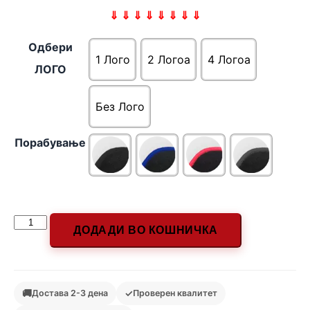
⇓ ⇓ ⇓ ⇓ ⇓ ⇓ ⇓ ⇓
Одбери
1 Лого
2 Логоa
4 Логоa
ЛОГО
Без Лого
Порабување
ДОДАДИ ВО КОШНИЧКА
🚚
✓
Достава 2-3 дена
Проверен квалитет