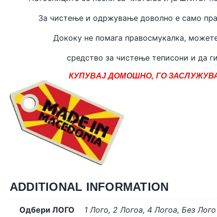
За чистење и одржување доволно е само пра
Дококу не помага правосмукалка, может
средство за чистење теписони и да ги
КУПУВАЈ ДОМОШНО, ГО ЗАСЛУЖУВА
ADDITIONAL INFORMATION
Одбери ЛОГО
1 Лого
,
2 Логоa
,
4 Логоa
,
Без Лого