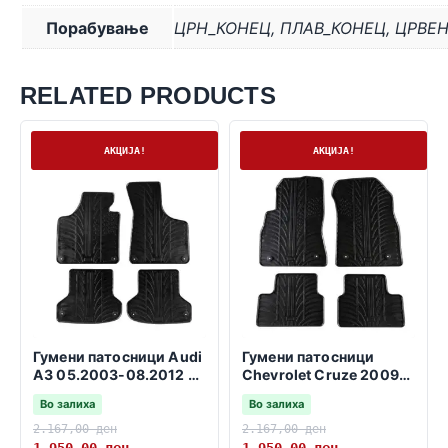
Порабување
ЦРН_КОНЕЦ
,
ПЛАВ_КОНЕЦ
,
ЦРВЕ
RELATED PRODUCTS
На залиха
На залиха
АКЦИЈА!
АКЦИЈА!
Гумени патосници Audi
Гумени патосници
A3 05.2003-08.2012 3
Chevrolet Cruze 2009-
и 5 врати SB
2016
Во залиха
Во залиха
2.167,00
ден
2.167,00
ден
1.950,00
ден
1.950,00
ден