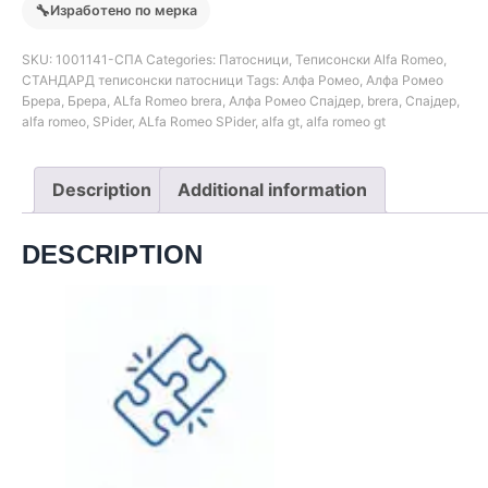
🔧
Изработено по мерка
SKU:
1001141-СПА
Categories:
Патосници
,
Теписонски Alfa Romeo
,
СТАНДАРД теписонски патосници
Tags:
Алфа Ромео
,
Алфа Ромео
Брера
,
Брера
,
ALfa Romeo brera
,
Алфа Ромео Спајдер
,
brera
,
Спајдер
,
alfa romeo
,
SPider
,
ALfa Romeo SPider
,
alfa gt
,
alfa romeo gt
Description
Additional information
DESCRIPTION