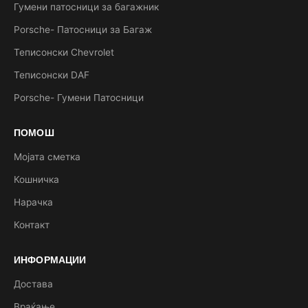
Гумени патосници за багажник
Porsche- Патосници за Багаж
Теписонски Chevrolet
Теписонски DAF
Porsche- Гумени Патосници
ПОМОШ
Мојата сметка
Кошничка
Нарачка
Контакт
ИНФОРМАЦИИ
Достава
Враќање