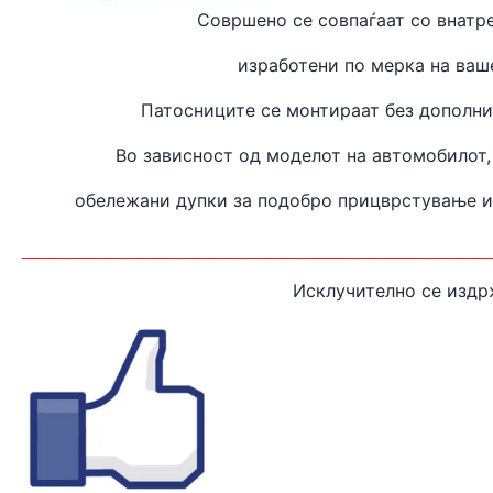
Совршено се совпаѓаат
со внатр
изработени
по мерка на ваш
Патосниците се монтираат без дополн
Во зависност од моделот на автомобилот,
обележани дупки за подобро прицврстување 
________________________________
Исклучително се издр