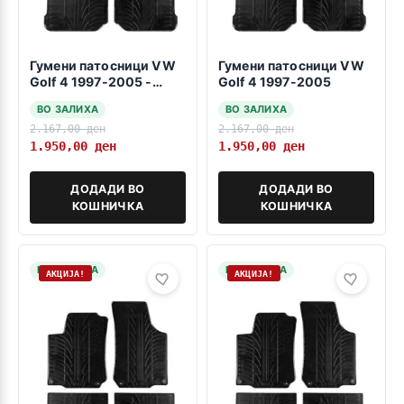
Гумени патосници VW
Гумени патосници VW
Golf 4 1997-2005 -
Golf 4 1997-2005
fiksiranje na vrtenje-
ВО ЗАЛИХА
ВО ЗАЛИХА
2.167,00
ден
2.167,00
ден
1.950,00
ден
1.950,00
ден
ДОДАДИ ВО
ДОДАДИ ВО
КОШНИЧКА
КОШНИЧКА
НА ЗАЛИХА
НА ЗАЛИХА
АКЦИЈА!
АКЦИЈА!