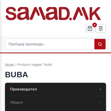
0
☰
Home
/ Products tagged “buba”
BUBA
Производител
1
Модел
2