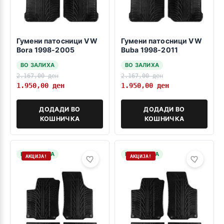
Гумени патосници VW
Гумени патосници VW
Bora 1998-2005
Buba 1998-2011
ВО ЗАЛИХА
ВО ЗАЛИХА
2.167,00
ден
2.167,00
ден
1.950,00
ден
1.950,00
ден
ДОДАДИ ВО
ДОДАДИ ВО
КОШНИЧКА
КОШНИЧКА
НА ЗАЛИХА
НА ЗАЛИХА
АКЦИЈА!
АКЦИЈА!