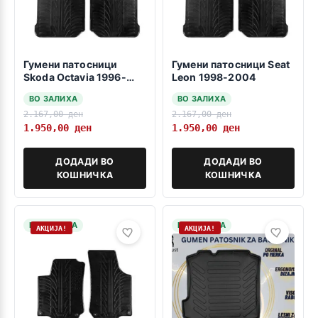
Гумени патосници
Гумени патосници Seat
Skoda Octavia 1996-
Leon 1998-2004
2004
ВО ЗАЛИХА
ВО ЗАЛИХА
2.167,00
ден
2.167,00
ден
1.950,00
ден
1.950,00
ден
ДОДАДИ ВО
ДОДАДИ ВО
КОШНИЧКА
КОШНИЧКА
НА ЗАЛИХА
НА ЗАЛИХА
АКЦИЈА!
АКЦИЈА!