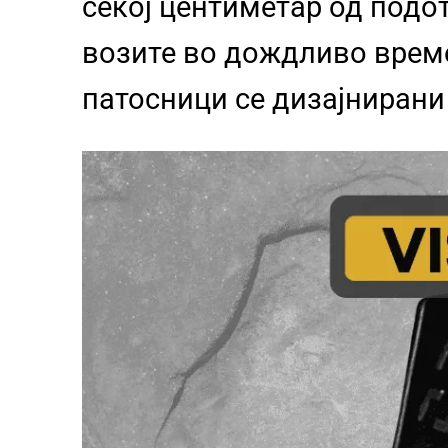
секој центиметар од подо
возите во дождливо време
патосници се дизајнирани