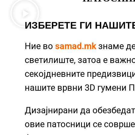
ИЗБЕРЕТЕ ГИ НАШИТ
Ние во
samad.mk
знаме д
светилиште, затоа е важно
секојдневните предизвиц
нашите врвни 3D гумени 
Дизајнирани да обезбедат
овие патосници се совршен