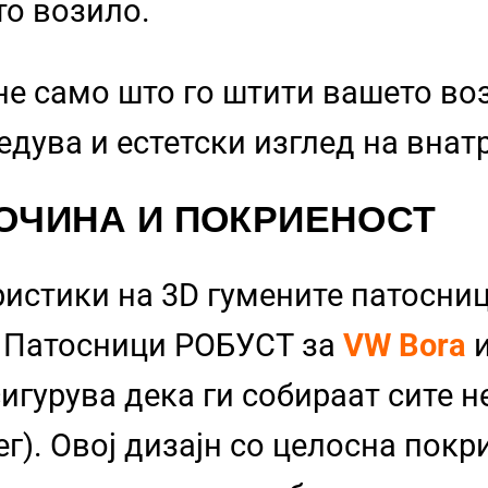
то возило.
не само што го штити вашето во
бедува и естетски изглед на вна
ОЧИНА И ПОКРИЕНОСТ
ристики на 3D гумените патосниц
и Патосници РОБУСТ за
VW Bora
сигурува дека ги собираат сите 
г). Овој дизајн со целосна покр