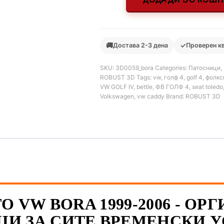
🚚
✓
Достава 2-3 дена
Проверен к
SKU:
3D0059_bora
Categories:
Патосници
,
ROBUST 3D
Tags:
vw
,
голф 4
,
golf 4
,
фолкс
VW GOLF IV
,
bettle
,
ФВ ГОЛФ 4
,
seat toledo
Volkswagen
,
vw caddy
Brand:
ROBUST 3D
О VW BORA 1999-2006 - О
И ЗА СИТЕ ВРЕМЕНСКИ 