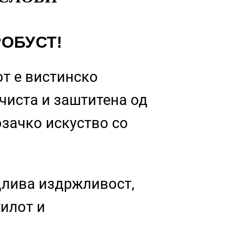
РОБУСТ!
т е вистинско
 чиста и заштитена од
озачко искуство со
длива издржливост,
тилот и