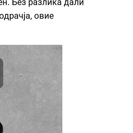
ен. Без разлика дали
одрачја, овие