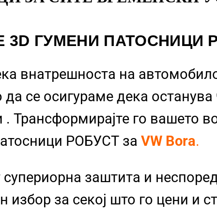
Е 3D ГУМЕНИ ПАТОСНИЦИ 
ека внатрешноста на автомобило
 да се осигураме дека останува
и
. Трансформирајте го вашето в
Патосници РОБУСТ за
VW Bora
.
 супериорна заштита и неспоре
 избор за секој што го цени и с