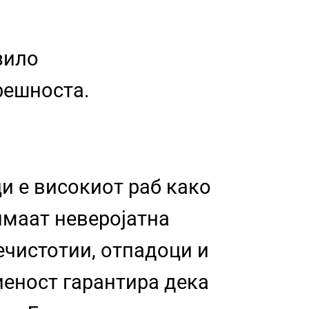
зило
трешноста.
и е високиот раб како
имаат неверојатна
нечистотии, отпадоци и
иеност гарантира дека