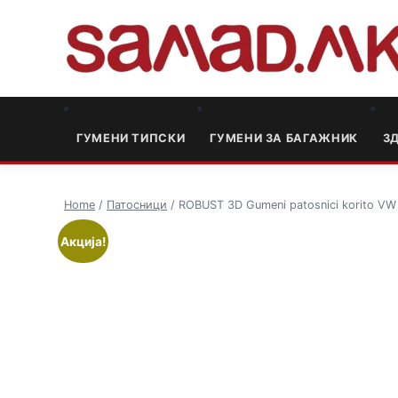
ГУМЕНИ ТИПСКИ
ГУМЕНИ ЗА БАГАЖНИК
3
Home
/
Патосници
/ ROBUST 3D Gumeni patosnici korito VW
Акција!