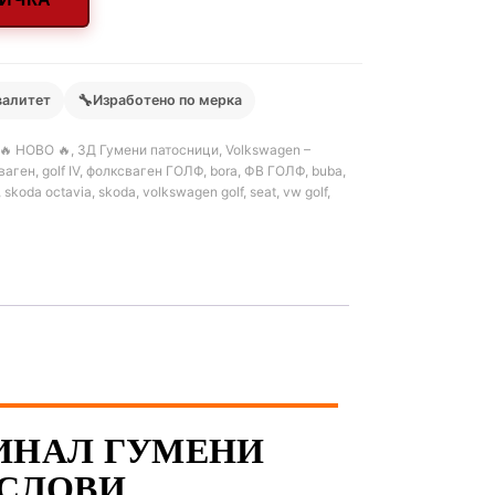
🔧
валитет
Изработено по мерка
🔥 НОВО 🔥
,
3Д Гумени патосници
,
Volkswagen –
ваген
,
golf IV
,
фолксваген ГОЛФ
,
bora
,
ФВ ГОЛФ
,
buba
,
,
skoda octavia
,
skoda
,
volkswagen golf
,
seat
,
vw golf
,
РГИНАЛ ГУМЕНИ
УСЛОВИ