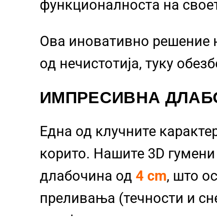
функционалноста на свое
Ова иновативно решение 
од нечистотија, туку обез
ИМПРЕСИВНА ДЛАБ
Една од клучните каракте
корито. Нашите 3D гумен
длабочина од
4 cm
, што о
преливања (течности и сне