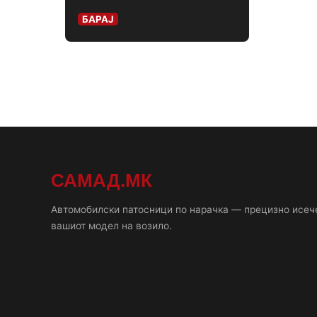
БАРАЈ
САМАД.МК
Автомобилски патосници по нарачка — прецизно исеч
вашиот модел на возило.