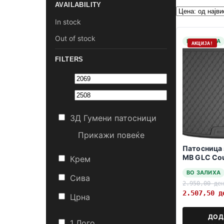
AVAILABILITY
In stock
Out of stock
НА ЗАЛИХА
АКЦИЈА!
FILTERS
3Д Гумени патосници
Прикажи повеќе
Патосница 
MB GLC Co
Крем
09.2015->
ВО ЗАЛИХА
Сива
2.950,00
де
2.507,50
д
Црна
ДОД
1 Лого