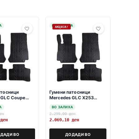
А
НА ЗАЛИХА
АКЦИЈА!
атосници
Гумени патосници
 GLC Coupe
Mercedes GLC X253
5-2022
2015-2022
А
ВО ЗАЛИХА
ен
2.299,00
ден
0
ден
2.069,10
ден
ДАДИ ВО
ДОДАДИ ВО