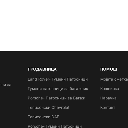
ПРОДАВНИЦА
ПОМОШ
Land Rover- Гумени Патосници
Мојата сметк
ени за
Гумени патосници за багажник
Кошничка
Porsche- Патосници за Багаж
Нарачка
Теписонски Chevrolet
Контакт
Теписонски DAF
Porsche- Гумени Патосници