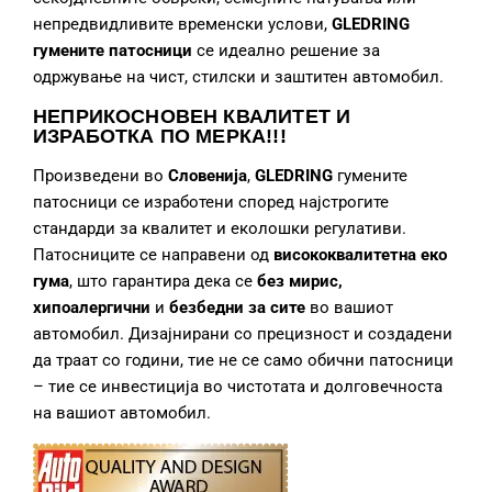
непредвидливите временски услови,
GLEDRING
гумените патосници
се идеално решение за
одржување на чист, стилски и заштитен автомобил.
НЕПРИКОСНОВЕН КВАЛИТЕТ И
ИЗРАБОТКА
ПО МЕРКА!!!
Произведени во
Словенија
,
GLEDRING
гумените
патосници се изработени според најстрогите
стандарди за квалитет и еколошки регулативи.
Патосниците се направени од
висококвалитетна еко
гума
, што гарантира дека се
без мирис,
хипоалергични
и
безбедни за сите
во вашиот
автомобил. Дизајнирани со прецизност и создадени
да траат со години, тие не се само обични патосници
– тие се инвестиција во чистотата и долговечноста
на вашиот автомобил.