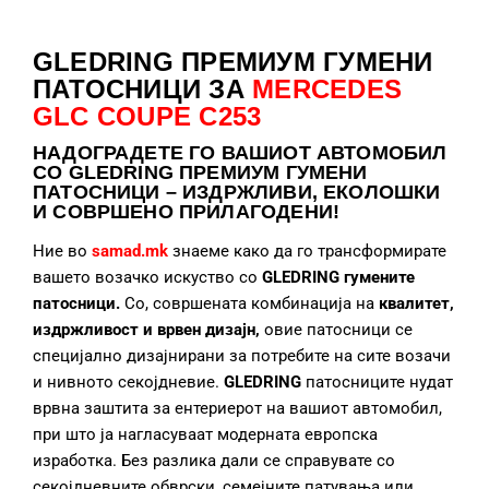
GLEDRING ПРЕМИУМ ГУМЕНИ
ПАТОСНИЦИ ЗА
MERCEDES
GLC COUPE C253
НАДОГРАДЕТЕ
ГО ВАШИОТ АВТОМОБИЛ
СО GLEDRING ПРЕМИУМ ГУМЕНИ
ПАТОСНИЦИ – ИЗДРЖЛИВИ, ЕКОЛОШКИ
И СОВРШЕНО ПРИЛАГОДЕНИ!
Ние во
samad.mk
знаеме како да го трансформирате
вашето возачко искуство со
GLEDRING гумените
патосници.
Со, совршената комбинација на
квалитет,
издржливост и врвен дизајн,
овие патосници се
специјално дизајнирани за потребите на сите возачи
и нивното секојдневие.
GLEDRING
патосниците нудат
врвна заштита за ентериерот на вашиот автомобил,
при што ја нагласуваат модерната европска
изработка. Без разлика дали се справувате со
секојдневните обврски, семејните патувања или