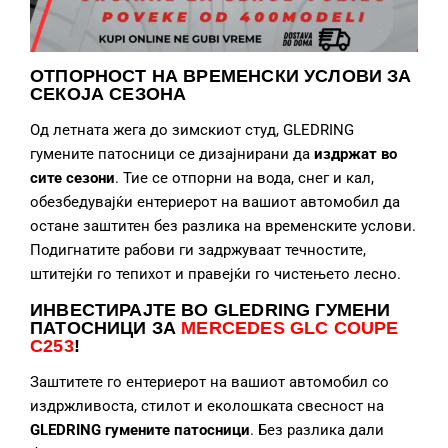
ОТПОРНОСТ НА ВРЕМЕНСКИ УСЛОВИ ЗА
СЕКОЈА СЕЗОНА
Од летната жега до зимскиот студ, GLEDRING
гумените патосници се дизајнирани да
издржат во
сите сезони
. Тие се отпорни на вода, снег и кал,
обезбедувајќи ентериерот на вашиот автомобил да
остане заштитен без разлика на временските услови.
Подигнатите рабови ги задржуваат течностите,
штитејќи го тепихот и правејќи го чистењето лесно.
ИНВЕСТИРАЈТЕ ВО GLEDRING ГУМЕНИ
ПАТОСНИЦИ
ЗА
MERCEDES GLC COUPE
C253
!
Заштитете го ентериерот на вашиот автомобил со
издржливоста, стилот и еколошката свесност на
GLEDRING гумените патосници
. Без разлика дали