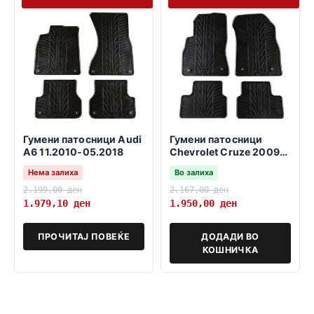
Гумени патосници Audi
Гумени патосници
A6 11.2010-05.2018
Chevrolet Cruze 2009-
2016
Нема залиха
Во залиха
2.199,00
ден
2.167,00
ден
1.979,10
ден
1.950,00
ден
ПРОЧИТАЈ ПОВЕЌЕ
ДОДАДИ ВО
КОШНИЧКА