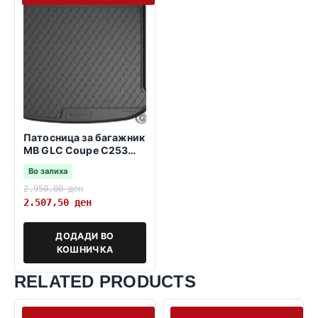
Патосница за багажник
MB GLC Coupe C253
09.2015->
Во залиха
2.950,00
ден
2.507,50
ден
ДОДАДИ ВО
КОШНИЧКА
RELATED PRODUCTS