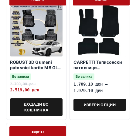
ROBUST 3D Gumeni
CARPETTI Теписонски
patosnici korito MB GLC
патосници
Coupe C253 2015-22
компатибилни за
Во залиха
Во залиха
ПАТОСНИЦИ МБ ГЛЦ
Купе C253 2015-2022
2.799,00
ден
1.709,10
ден
–
2.519,00
ден
1.979,10
ден
ДОДАДИ ВО
ИЗБЕРИ ОПЦИИ
КОШНИЧКА
На залиха
АКЦИЈА!