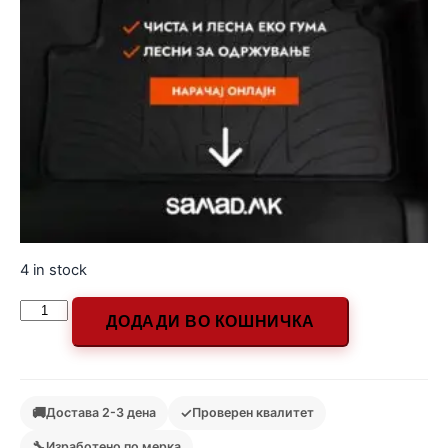
4 in stock
ДОДАДИ ВО КОШНИЧКА
🚚
✓
Достава 2-3 дена
Проверен квалитет
🔧
Изработено по мерка