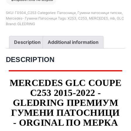
SKU:
Г0504_C253
Categories:
Патосници
,
Гумени патосници типски
,
Mercedes- Гумени Патосници
Tags:
X253
,
C253
,
MERCEDES
,
mb
,
GLC
Brand:
GLEDRING
Description
Additional information
DESCRIPTION
MERCEDES GLC COUPE
C253 2015-2022 -
GLEDRING ПРЕМИУМ
ГУМЕНИ ПАТОСНИЦИ
- ORGINAL ПО МЕРКА