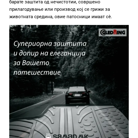
барате заштита од нечистотии, совршено
прилагодување или производ кој се грижи за
животната средина, овие патосници имаат сè.