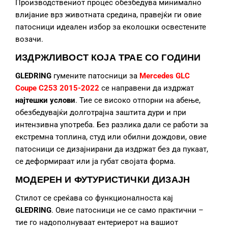
Производствениот процес обезбедува минимално
влијание врз животната средина, правејќи ги овие
патосници идеален избор за еколошки освестените
возачи.
ИЗДРЖЛИВОСТ КОЈА ТРАЕ СО ГОДИНИ
GLEDRING
гумените патосници за
Mercedes GLC
Coupe C253 2015-2022
се направени да издржат
најтешки услови
. Тие се високо отпорни на абење,
обезбедувајќи долготрајна заштита дури и при
интензивна употреба. Без разлика дали се работи за
екстремна топлина, студ или обилни дождови, овие
патосници се дизајнирани да издржат без да пукаат,
се деформираат или ја губат својата форма.
МОДЕРЕН И ФУТУРИСТИЧКИ ДИЗАЈН
Стилот се среќава со функционалноста кај
GLEDRING
. Овие патосници не се само практични –
тие го надополнуваат ентериерот на вашиот