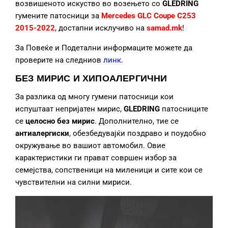
возвишеното искуство во возењето со
GLEDRING
гумените патосници за
Mercedes GLC Coupe C253
2015-2022
, достапни исклучиво на
samad.mk
!
За Повеќе и Подетални информаците можете да
проверите на следниов
линк
.
БЕЗ МИРИС И ХИПОАЛЕРГИЧНИ
За разлика од многу гумени патосници кои
испуштаат непријатен мирис,
GLEDRING
патосниците
се
целосно без мирис
. Дополнително, тие се
антиалергиски
, обезбедувајќи поздраво и поудобно
окружување во вашиот автомобил. Овие
карактеристики ги прават совршен избор за
семејства, сопственици на миленици и сите кои се
чувствителни на силни мириси.