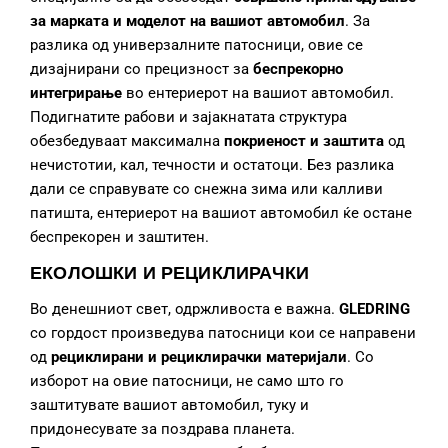
за марката и моделот на вашиот автомобил
. За
разлика од универзалните патосници, овие се
дизајнирани со прецизност за
беспрекорно
интегрирање
во ентериерот на вашиот автомобил.
Подигнатите рабови и зајакнатата структура
обезбедуваат максимална
покриеност и заштита
од
нечистотии, кал, течности и остатоци. Без разлика
дали се справувате со снежна зима или калливи
патишта, ентериерот на вашиот автомобил ќе остане
беспрекорен и заштитен.
ЕКОЛОШКИ И РЕЦИКЛИРАЧКИ
Во денешниот свет, одржливоста е важна.
GLEDRING
со гордост произведува патосници кои се направени
од
рециклирани и рециклирачки материјали
. Со
изборот на овие патосници, не само што го
заштитувате вашиот автомобил, туку и
придонесувате за поздрава планета.