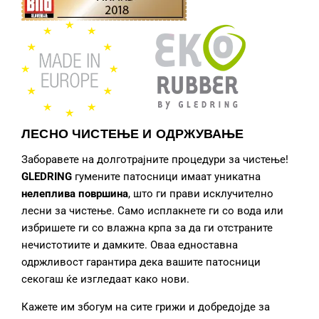
ЛЕСНО ЧИСТЕЊЕ И ОДРЖУВАЊЕ
Заборавете на долготрајните процедури за чистење!
GLEDRING
гумените патосници
имаат уникатна
нелеплива површина
, што ги прави исклучително
лесни за чистење. Само исплакнете ги со вода или
избришете ги со влажна крпа за да ги отстраните
нечистотиите и дамките. Оваа едноставна
одржливост гарантира дека вашите патосници
секогаш ќе изгледаат како нови.
Кажете им збогум на сите грижи и добредојде за