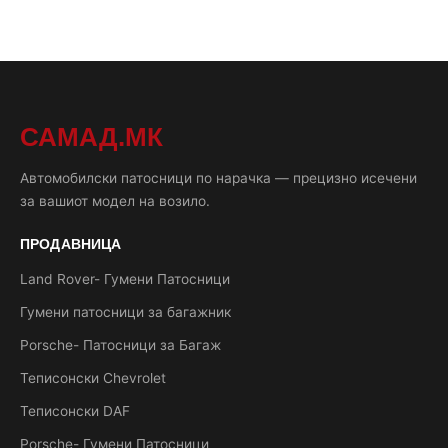
САМАД.МК
Автомобилски патосници по нарачка — прецизно исечени
за вашиот модел на возило.
ПРОДАВНИЦА
Land Rover- Гумени Патосници
Гумени патосници за багажник
Porsche- Патосници за Багаж
Теписонски Chevrolet
Теписонски DAF
Porsche- Гумени Патосници