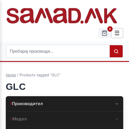
0
☰
Home
/ Products tagged “GLC”
GLC
Производител
1
Модел
2