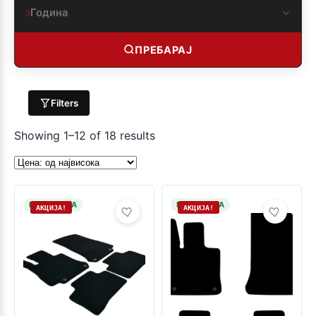
Година
3
ПРЕБАРАЈ
Filters
Showing 1–12 of 18 results
НА ЗАЛИХА
НА ЗАЛИХА
АКЦИЈА!
АКЦИЈА!