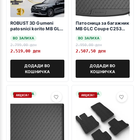
ROBUST 3D Gumeni
Патосница за багажник
patosnici korito MB GLC
MB GLC Coupe C253
X253 2015-2022 SUV
09.2015->
ВО ЗАЛИХА
ВО ЗАЛИХА
2.799,00
ден
2.950,00
ден
2.519,00
ден
2.507,50
ден
ДОДАДИ ВО
ДОДАДИ ВО
КОШНИЧКА
КОШНИЧКА
НА ЗАЛИХА
НА ЗАЛИХА
АКЦИЈА!
АКЦИЈА!