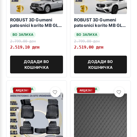
ROBUST 3D Gumeni
ROBUST 3D Gumeni
patosnici korito MB GLC
patosnici korito MB GLC
X254 2023-> SUV
Coupe C253 2015-22
ВО ЗАЛИХА
ВО ЗАЛИХА
2.799,00
ден
2.799,00
ден
2.519,10
ден
2.519,00
ден
ДОДАДИ ВО
ДОДАДИ ВО
КОШНИЧКА
КОШНИЧКА
НА ЗАЛИХА
НА ЗАЛИХА
АКЦИЈА!
АКЦИЈА!