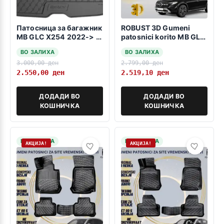
Патосница за багажник
ROBUST 3D Gumeni
MB GLC X254 2022-> -
patosnici korito MB GLC
MHEV-
Coupe C254 2023->
ВО ЗАЛИХА
ВО ЗАЛИХА
3.000,00
ден
2.799,00
ден
2.550,00
ден
2.519,10
ден
ДОДАДИ ВО
ДОДАДИ ВО
КОШНИЧКА
КОШНИЧКА
НА ЗАЛИХА
НА ЗАЛИХА
АКЦИЈА!
АКЦИЈА!