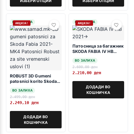
ИЗБЕРИ ОПЦИИ
ИЗБЕРИ ОПЦИИ
НА ЗАЛИХА
НА ЗАЛИХА
АКЦИЈА!
АКЦИЈА!
Патосница за багажник
SKODA FABIA IV HB
2021-> ниско дно
ВО ЗАЛИХА
2.600,00
ден
2.210,00
ден
ROBUST 3D Gumeni
patosnici korito Skoda
Fabia 2021-> Mk4
ДОДАДИ ВО
ВО ЗАЛИХА
КОШНИЧКА
2.499,00
ден
2.249,10
ден
ДОДАДИ ВО
КОШНИЧКА