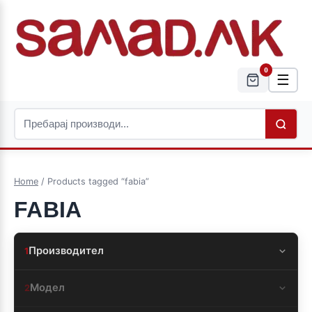
0
☰
Home
/ Products tagged “fabia”
FABIA
Производител
1
Модел
2