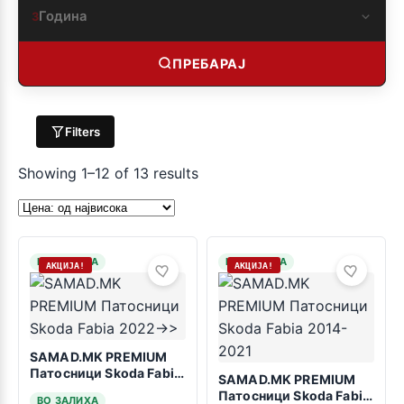
Година
3
ПРЕБАРАЈ
Filters
Showing 1–12 of 13 results
НА ЗАЛИХА
НА ЗАЛИХА
АКЦИЈА!
АКЦИЈА!
SAMAD.MK PREMIUM
Патосници Skoda Fabia
SAMAD.MK PREMIUM
2022->>
Патосници Skoda Fabia
ВО ЗАЛИХА