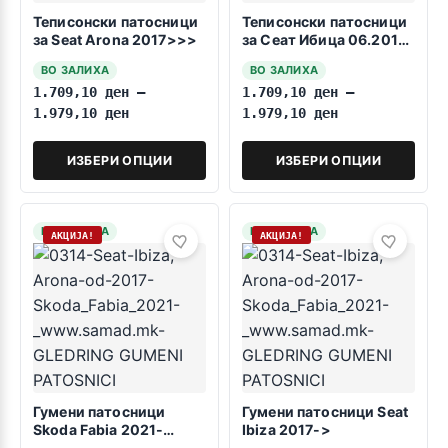
Теписонски патосници
Теписонски патосници
за Seat Arona 2017>>>
за Сеат Ибица 06.2017-
>
ВО ЗАЛИХА
ВО ЗАЛИХА
1.709,10
ден
–
1.709,10
ден
–
1.979,10
ден
1.979,10
ден
ИЗБЕРИ ОПЦИИ
ИЗБЕРИ ОПЦИИ
НА ЗАЛИХА
НА ЗАЛИХА
АКЦИЈА!
АКЦИЈА!
Гумени патосници
Гумени патосници Seat
Skoda Fabia 2021-
Ibiza 2017->
>MK4