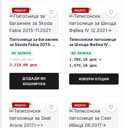
НА ЗАЛИХА
НА ЗАЛИХА
АКЦИЈА!
АКЦИЈА!
Патосница за багажник
Теписонски патосници
за Skoda Fabia 2015-
за Шкода Фабиа IV
11.2021
12.2021->
ВО ЗАЛИХА
ВО ЗАЛИХА
2.600,00
ден
1.709,10
ден
–
2.210,00
ден
1.979,10
ден
ДОДАДИ ВО
ИЗБЕРИ ОПЦИИ
КОШНИЧКА
НА ЗАЛИХА
НА ЗАЛИХА
АКЦИЈА!
АКЦИЈА!