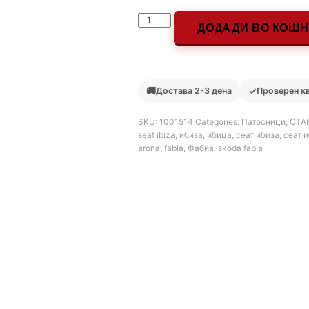
ДОДАДИ ВО КОШ
🚚
✓
Достава 2-3 дена
Проверен к
SKU:
1001514
Categories:
Патосници
,
СТАН
seat ibiza
,
ибиза
,
ибица
,
сеат ибиза
,
сеат 
arona
,
fabia
,
Фабиа
,
skoda fabia