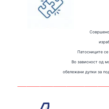
Совршено
изра
Патосниците се
Во зависност од м
обележани дупки за п
____________________