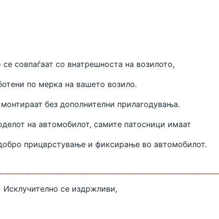
 се совпаѓаат
со внатрешноста на
возилото,
ботени
по мерка на вашето возило.
 монтираат без дополнителни прилагодувања.
оделот на автомобилот, самите патосници имаат
одобро прицврстување и фиксирање во автомобилот.
________________________
Исклучително се издржливи,