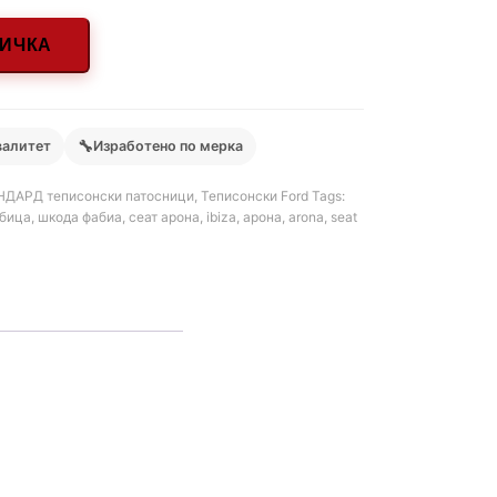
НИЧКА
🔧
валитет
Изработено по мерка
ДАРД теписонски патосници
,
Теписонски Ford
Tags:
ибица
,
шкода фабиа
,
сеат арона
,
ibiza
,
арона
,
arona
,
seat