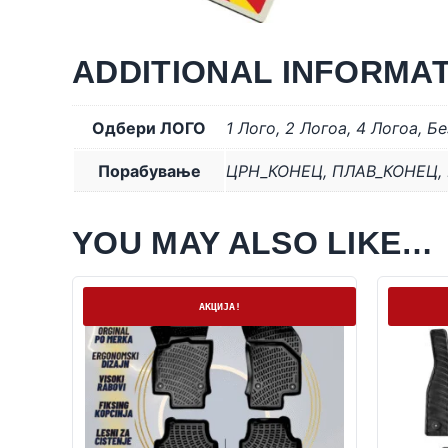
ADDITIONAL INFORMA
Одбери ЛОГО
1 Лого
,
2 Логоa
,
4 Логоa
,
Бе
Порабување
ЦРН_КОНЕЦ
,
ПЛАВ_КОНЕЦ
,
YOU MAY ALSO LIKE…
На залиха
На залих
АКЦИЈА!