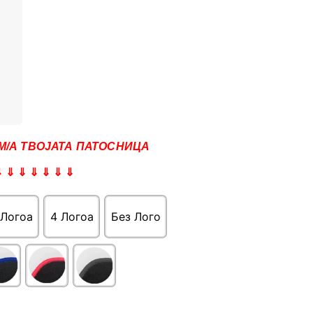
М/А ТВОЈАТА ПАТОСНИЦА
⇓ ⇓ ⇓ ⇓ ⇓ ⇓ ⇓
 Логоa
4 Логоa
Без Лого