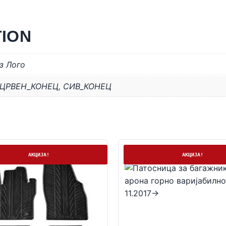
TION
з Лого
ЦРВЕН_КОНЕЦ
,
СИВ_КОНЕЦ
а
На залиха
АКЦИЈА!
АКЦИЈА!