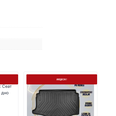
На залиха
АКЦИЈА!