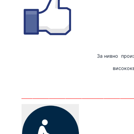
За нивно
високок
_______
_____________