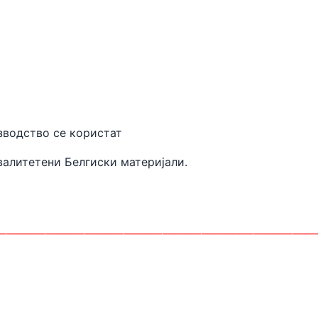
 производство се користат
валитетени
Белгиски материјали.
________________________