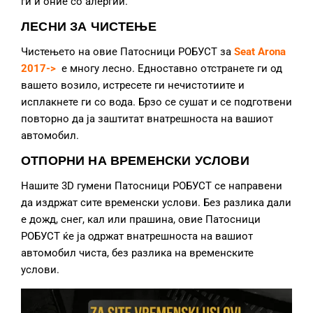
ги и оние со алергии.
ЛЕСНИ ЗА ЧИСТЕЊЕ
Чистењето на овие Патосници РОБУСТ за
Seat Arona
2017->
е многу лесно. Едноставно отстранете ги од
вашето возило, истресете ги нечистотиите и
исплакнете ги со вода. Брзо се сушат и се подготвени
повторно да ја заштитат внатрешноста на вашиот
автомобил.
ОТПОРНИ НА ВРЕМЕНСКИ УСЛОВИ
Нашите 3D гумени Патосници РОБУСТ се направени
да издржат сите временски услови. Без разлика дали
е дожд, снег, кал или прашина, овие Патосници
РОБУСТ ќе ја одржат внатрешноста на вашиот
автомобил чиста, без разлика на временските
услови.