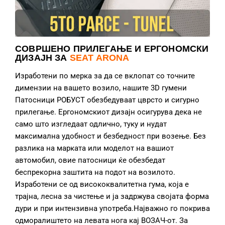
СОВРШЕНО ПРИЛЕГАЊЕ И ЕРГОНОМСКИ
ДИЗАЈН ЗА
SEAT ARONA
Изработени по мерка за да се вклопат со точните
димензии на вашето возило, нашите 3D гумени
Патосници РОБУСТ обезбедуваат цврсто и сигурно
прилегање. Ергономскиот дизајн осигурува дека не
само што изгледаат одлично, туку и нудат
максимална удобност и безбедност при возење. Без
разлика на марката или моделот на вашиот
автомобил, овие патосници ќе обезбедат
беспрекорна заштита на подот на возилото.
Изработени се од висококвалитетна гума, која е
трајна, лесна за чистење и ја задржува својата форма
дури и при интензивна употреба.Најважно го покрива
одморалиштето на левата нога кај ВОЗАЧ-от. За