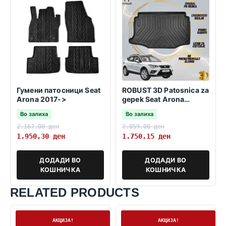
Гумени патосници Seat
ROBUST 3D Patosnica za
Arona 2017->
gepek Seat Arona
2017>>-dolna polozba
Во залиха
Во залиха
2.167,00
ден
2.059,00
ден
1.950,30
ден
1.750,15
ден
ДОДАДИ ВО
ДОДАДИ ВО
КОШНИЧКА
КОШНИЧКА
RELATED PRODUCTS
На залиха
На залиха
АКЦИЈА!
АКЦИЈА!