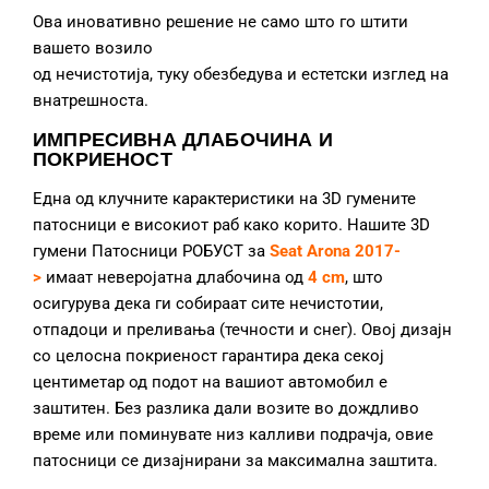
Ова иновативно решение не само што го штити
вашето возило
од нечистотија, туку обезбедува и естетски изглед на
внатрешноста.
ИМПРЕСИВНА ДЛАБОЧИНА И
ПОКРИЕНОСТ
Една од клучните карактеристики на 3D гумените
патосници е високиот раб како корито. Нашите 3D
гумени Патосници РОБУСТ за
Seat Arona 2017-
>
имаат неверојатна длабочина од
4 cm
, што
осигурува дека ги собираат сите нечистотии,
отпадоци и преливања (течности и снег). Овој дизајн
со целосна покриеност гарантира дека секој
центиметар од подот на вашиот автомобил е
заштитен. Без разлика дали возите во дождливо
време или поминувате низ калливи подрачја, овие
патосници се дизајнирани за максимална заштита.