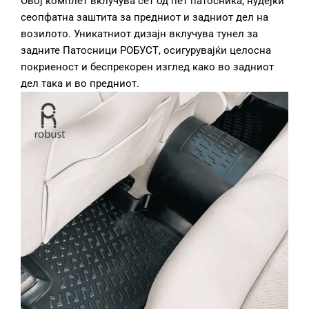
Овој комплет вклучува сет од пет патосника, нудејќи
сеопфатна заштита за предниот и задниот дел на
возилото. Уникатниот дизајн вклучува тунел за
задните Патосници РОБУСТ, осигурувајќи целосна
покриеност и беспрекорен изглед како во задниот
дел така и во предниот.