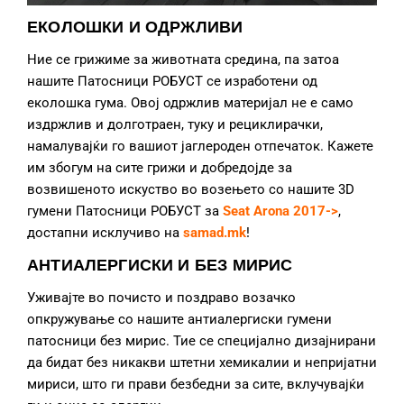
ЕКОЛОШКИ И ОДРЖЛИВИ
Ние се грижиме за животната средина, па затоа
нашите Патосници РОБУСТ се изработени од
еколошка гума. Овој одржлив материјал не е само
издржлив и долготраен, туку и рециклирачки,
намалувајќи го вашиот јаглероден отпечаток. Кажете
им збогум на сите грижи и добредојде за
возвишеното искуство во возењето со нашите 3D
гумени Патосници РОБУСТ за
Seat Arona 2017->
,
достапни исклучиво на
samad.mk
!
АНТИАЛЕРГИСКИ И БЕЗ МИРИС
Уживајте во почисто и поздраво возачко
опкружување со нашите антиалергиски гумени
патосници без мирис. Тие се специјално дизајнирани
да бидат без никакви штетни хемикалии и непријатни
мириси, што ги прави безбедни за сите, вклучувајќи