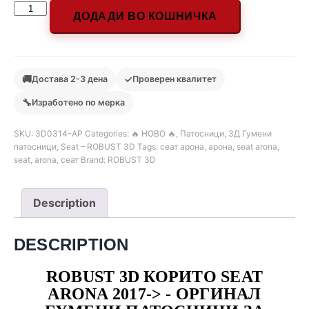
ДОДАДИ ВО КОШНИЧКА
🚚
✓
Достава 2-3 дена
Проверен квалитет
🔧
Изработено по мерка
SKU:
3D0314-АР
Categories:
🔥 НОВО 🔥
,
Патосници
,
3Д Гумени
патосници
,
Seat – ROBUST 3D
Tags:
сеат арона
,
арона
,
seat arona
,
seat
,
arona
,
сеат
Brand:
ROBUST 3D
Description
DESCRIPTION
ROBUST 3D КОРИТО SEAT
ARONA 2017-> - ОРГИНАЛ