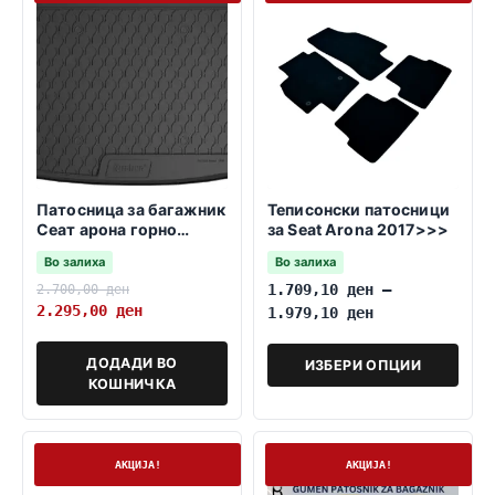
Патосница за багажник
Теписонски патосници
Сеат арона горно
за Seat Arona 2017>>>
варијабилно дно
Во залиха
Во залиха
11.2017->
2.700,00
ден
1.709,10
ден
–
2.295,00
ден
1.979,10
ден
ДОДАДИ ВО
ИЗБЕРИ ОПЦИИ
КОШНИЧКА
На залиха
На залиха
АКЦИЈА!
АКЦИЈА!