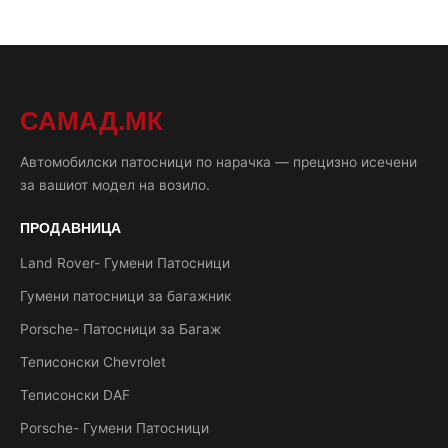
САМАД.МК
Автомобилски патосници по нарачка — прецизно исечени
за вашиот модел на возило.
ПРОДАВНИЦА
Land Rover- Гумени Патосници
Гумени патосници за багажник
Porsche- Патосници за Багаж
Теписонски Chevrolet
Теписонски DAF
Porsche- Гумени Патосници