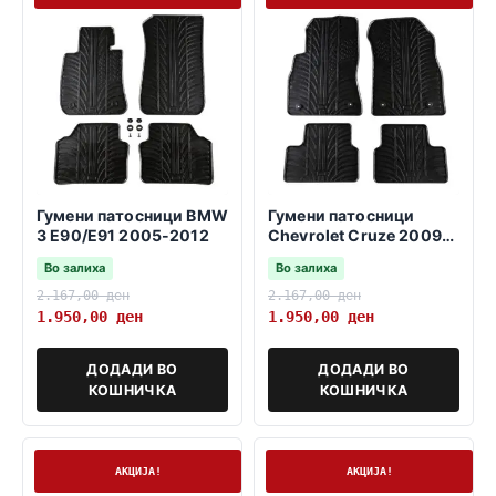
Гумени патосници BMW
Гумени патосници
3 E90/E91 2005-2012
Chevrolet Cruze 2009-
2016
Во залиха
Во залиха
2.167,00
ден
2.167,00
ден
1.950,00
ден
1.950,00
ден
ДОДАДИ ВО
ДОДАДИ ВО
КОШНИЧКА
КОШНИЧКА
На залиха
На залиха
АКЦИЈА!
АКЦИЈА!