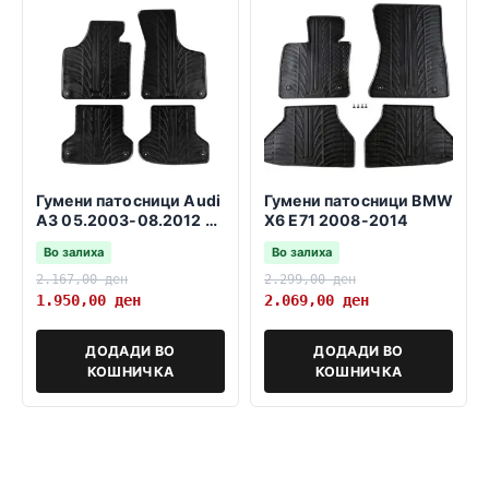
Гумени патосници Audi
Гумени патосници BMW
A3 05.2003-08.2012 3
X6 E71 2008-2014
и 5 врати SB
Во залиха
Во залиха
2.167,00
ден
2.299,00
ден
1.950,00
ден
2.069,00
ден
ДОДАДИ ВО
ДОДАДИ ВО
КОШНИЧКА
КОШНИЧКА