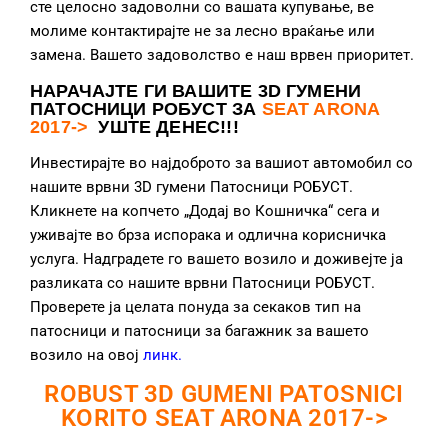
сте целосно задоволни со вашата купување, ве
молиме контактирајте не за лесно враќање или
замена. Вашето задоволство е наш врвен приоритет.
НАРАЧАЈТЕ ГИ ВАШИТЕ 3D ГУМЕНИ
ПАТОСНИЦИ РОБУСТ ЗА
SEAT ARONA
2017->
УШТЕ ДЕНЕС!!!
Инвестирајте во најдоброто за вашиот автомобил со
нашите врвни 3D гумени Патосници РОБУСТ.
Кликнете на копчето „Додај во Кошничка“ сега и
уживајте во брза испорака и одлична корисничка
услуга. Надградете го вашето возило и доживејте ја
разликата со нашите врвни Патосници РОБУСТ.
Проверете ја целата понуда за секаков тип на
патосници и патосници за багажник за вашето
возило на овој
линк
.
ROBUST 3D GUMENI PATOSNICI
KORITO SEAT ARONA 2017->