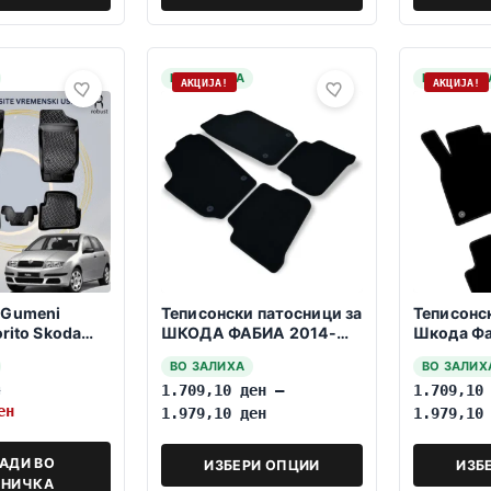
НА ЗАЛИХА
НА ЗАЛИХ
АКЦИЈА!
АКЦИЈА!
 Gumeni
Теписонски патосници за
Теписонс
orito Skoda
ШКОДА ФАБИА 2014-
Шкода Фа
-2007 Mk1
10.2021
12.2021-
ВО ЗАЛИХА
ВО ЗАЛИХ
н
1.709,10
ден
–
1.709,1
ен
1.979,10
ден
1.979,1
АДИ ВО
ИЗБЕРИ ОПЦИИ
ИЗБ
НИЧКА