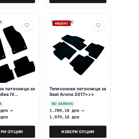
А
НА ЗАЛИХА
АКЦИЈА!
ки патосници за
Теписонски патосници за
биа IV
Seat Arona 2017>>>
>
А
ВО ЗАЛИХА
0
ден
–
1.709,10
ден
–
0
ден
1.979,10
ден
ЕРИ ОПЦИИ
ИЗБЕРИ ОПЦИИ