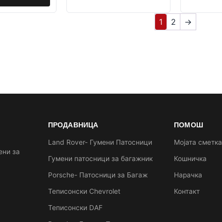
1
2
→
ПРОДАВНИЦА
ПОМОШ
Land Rover- Гумени Патосници
Мојата сметк
ени за
Гумени патосници за багажник
Кошничка
Porsche- Патосници за Багаж
Нарачка
Теписонски Chevrolet
Контакт
Теписонски DAF