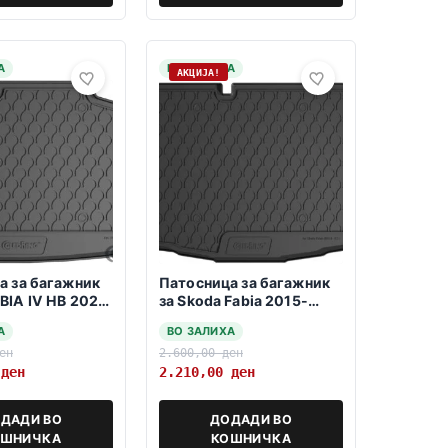
А
НА ЗАЛИХА
АКЦИЈА!
а за багажник
Патосница за багажник
BIA IV HB 2021-
за Skoda Fabia 2015-
но
11.2021
А
ВО ЗАЛИХА
ен
2.600,00
ден
0
ден
2.210,00
ден
ДАДИ ВО
ДОДАДИ ВО
ОШНИЧКА
КОШНИЧКА