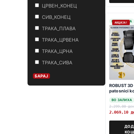
ЦРВЕН_КОНЕЦ
СИВ_КОНЕЦ
НА ЗАЛИХА
АКЦИЈА!
ТРАКА_ПЛАВА
ТРАКА_ЦРВЕНА
ТРАКА_ЦРНА
ТРАКА_СИВА
БАРАЈ
ROBUST 3D
patosnici k
Fabia 1999
ВО ЗАЛИХА
2.299,00
де
2.069,10
д
ДОД
КОШ