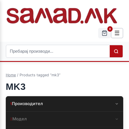
0
☰
Home
/ Products tagged “mk3”
MK3
Производител
1
Модел
2