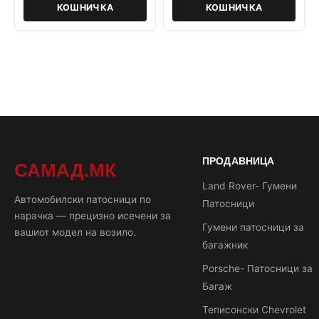
КОШНИЧКА
КОШНИЧКА
ПРОДАВНИЦА
САМАД.МК
Land Rover- Гумени
Автомобилски патосници по
Патосници
нарачка — прецизно исечени за
Гумени патосници за
вашиот модел на возило.
багажник
Porsche- Патосници за
Багаж
Теписонски Chevrolet