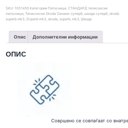
SKU:
1001455
Категории
Патосници
,
СТАНДАРД теписонски
патосници
,
Теписонски Skoda
Ознаки:
суперб
,
шкода суперб
,
skoda
superb mk3
,
SUperb mk3
,
skoda
,
superb
,
mk3
,
Шкода
Опис
Дополнителни информации
ОПИС
Совршено се совпаѓаат
со внатр