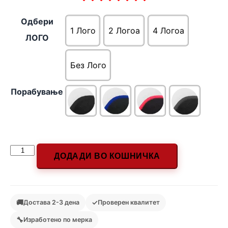
Одбери
1 Лого
2 Логоa
4 Логоa
ЛОГО
Без Лого
Порабување
ДОДАДИ ВО КОШНИЧКА
🚚
✓
Достава 2-3 дена
Проверен квалитет
🔧
Изработено по мерка