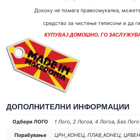
Дококу не помага правосмукалка, может
средство за чистење теписони и да ги
КУПУВАЈ ДОМОШНО, ГО ЗАСЛУЖУВА
ДОПОЛНИТЕЛНИ ИНФОРМАЦИИ
Одбери ЛОГО
1 Лого
,
2 Логоa
,
4 Логоa
,
Без Лого
Порабување
ЦРН_КОНЕЦ
,
ПЛАВ_КОНЕЦ
,
ЦРВЕ