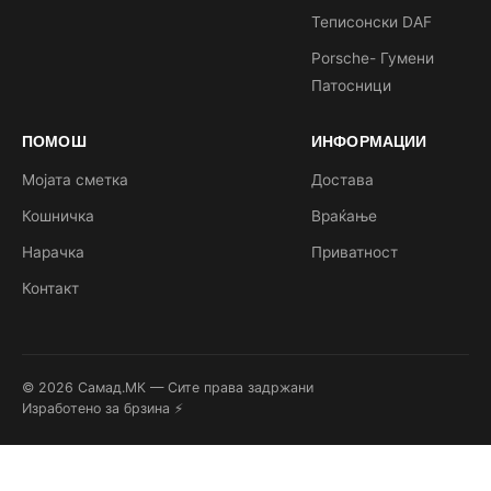
Теписонски DAF
Porsche- Гумени
Патосници
ПОМОШ
ИНФОРМАЦИИ
Мојата сметка
Достава
Кошничка
Враќање
Нарачка
Приватност
Контакт
© 2026 Самад.МК — Сите права задржани
Изработено за брзина ⚡