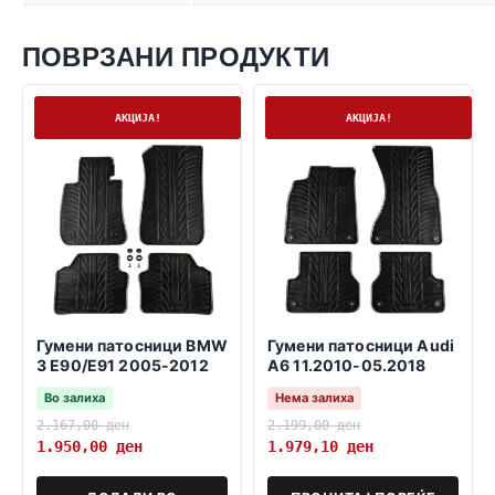
ПОВРЗАНИ ПРОДУКТИ
На залиха
Нема залиха
АКЦИЈА!
АКЦИЈА!
Гумени патосници BMW
Гумени патосници Audi
3 E90/E91 2005-2012
A6 11.2010-05.2018
Во залиха
Нема залиха
2.167,00
ден
2.199,00
ден
1.950,00
ден
1.979,10
ден