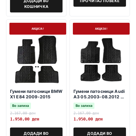
ДОДАДИ ВО
ПРОЧИТАЈ ПОВЕЌЕ
КОШНИЧКА
На залиха
На залиха
АКЦИЈА!
АКЦИЈА!
Гумени патосници BMW
Гумени патосници Audi
X1 E84 2009-2015
A3 05.2003-08.2012 3
и 5 врати SB
Во залиха
Во залиха
2.167,00
ден
2.167,00
ден
1.950,00
ден
1.950,00
ден
ДОДАДИ ВО
ДОДАДИ ВО