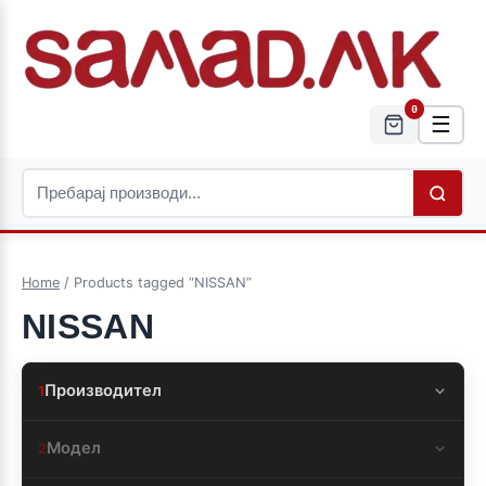
0
☰
Home
/ Products tagged “NISSAN”
NISSAN
Производител
1
Модел
2