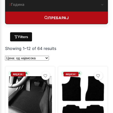
Година
3
ПРЕБАРАЈ
Filters
Showing 1–12 of 64 results
НА ЗАЛИХА
НА ЗАЛИХА
АКЦИЈА!
АКЦИЈА!