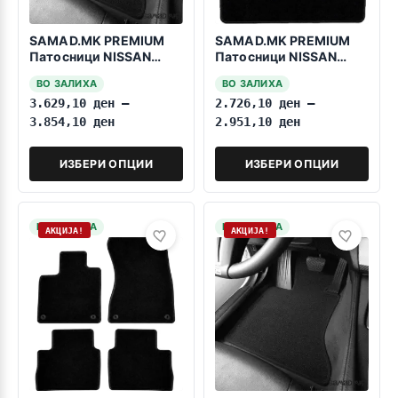
SAMAD.MK PREMIUM
SAMAD.MK PREMIUM
Патосници NISSAN
Патосници NISSAN
Pathfinder 2005-2012 7
Murano 2002-2007
ВО ЗАЛИХА
ВО ЗАЛИХА
Sedista
3.629,10
ден
–
2.726,10
ден
–
3.854,10
ден
2.951,10
ден
ИЗБЕРИ ОПЦИИ
ИЗБЕРИ ОПЦИИ
НА ЗАЛИХА
НА ЗАЛИХА
АКЦИЈА!
АКЦИЈА!