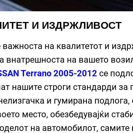
ИТЕТ И ИЗДРЖЛИВОСТ
 важноста на квалитетот и изд
на внатрешноста на вашето возил
SSAN Terrano 2005-2012
се подл
нат нашите строги стандарди за
нелизгачка и гумирана подлога,
воето место, обезбедувајќи стаб
моделот на автомобилот, самите