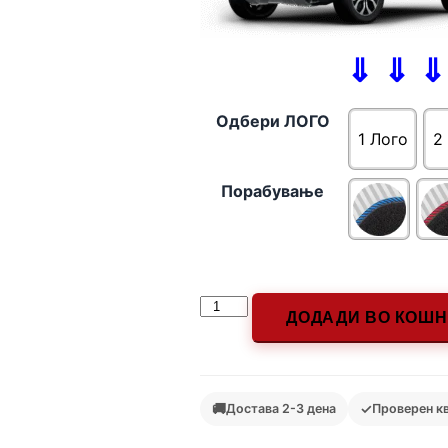
⇓ ⇓ ⇓
Одбери ЛОГО
1 Лого
2
Порабување
ДОДАДИ ВО КОШ
🚚
✓
Достава 2-3 дена
Проверен к