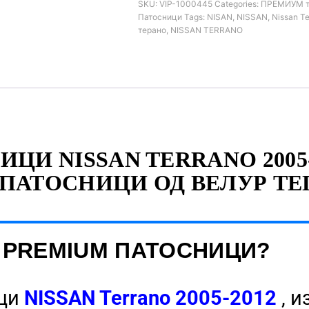
SKU:
VIP-1000445
Categories:
ПРЕМИУМ т
Патосници
Tags:
NISAN
,
NISSAN
,
Nissan T
терано
,
NISSAN TERRANO
ЦИ NISSAN TERRANO 2005-2
ПАТОСНИЦИ ОД ВЕЛУР Т
 PREMIUM ПАТОСНИЦИ?
ици
NISSAN Terrano 2005-2012
, 