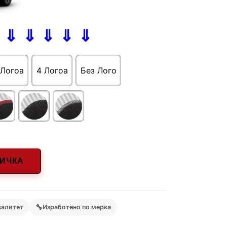
 ⇓ ⇓ ⇓ ⇓ ⇓
 Логоa
4 Логоa
Без Лого
НИЧКА
🔧
валитет
Изработено по мерка