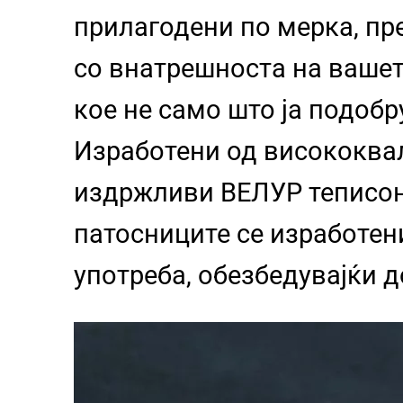
прилагодени по мерка, пр
со внатрешноста на ваше
кое не само што ја подобр
Изработени од висококвал
издржливи ВЕЛУР теписон
патосниците се изработен
употреба, обезбедувајќи 