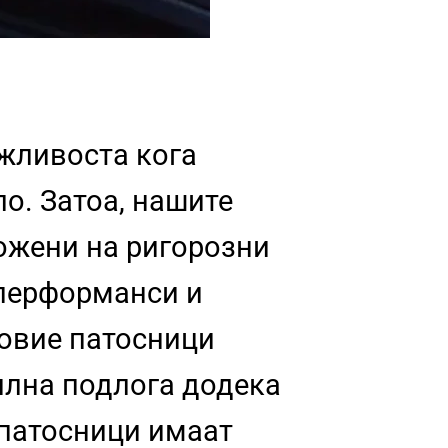
ржливоста кога
о. Затоа, нашите
ожени на ригорозни
 перформанси и
 овие патосници
илна подлога додека
 патосници имаат