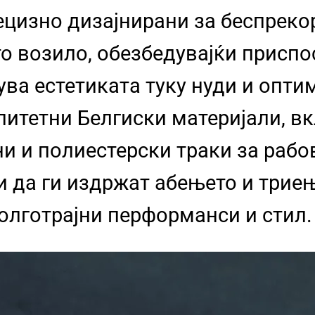
ецизно дизајнирани за беспреко
то возило, обезбедувајќи присп
ува естетиката туку нуди и опти
итетни Белгиски материјали, вк
и и полиестерски траки за рабо
и да ги издржат абењето и трие
долготрајни перформанси и стил.