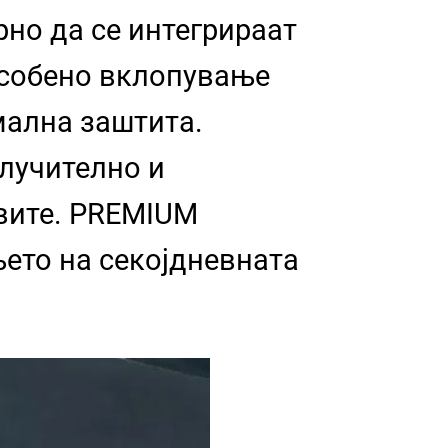
рно да се интегрираат
особено вклопување
мална заштита.
лучително и
вите. PREMIUM
њето на секојдневната