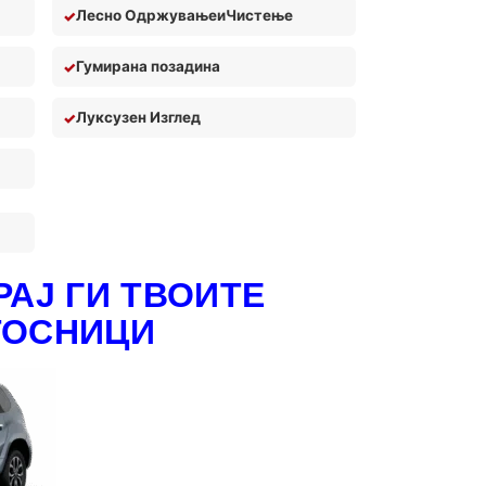
Лесно Одржување
и
Чистењ
е
Гумирана позадина
Луксузен Изглед
АЈ ГИ ТВОИТЕ
ТОСНИЦИ