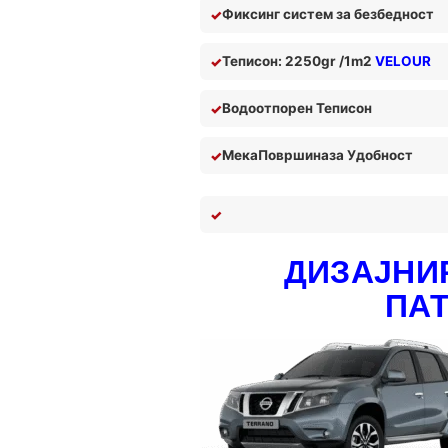
Фиксинг систем за безбедност
Теписон: 2250gr /1m2
VELOUR
Водоотпорен Теписон
Мека
П
овршина
за У
добност
ДИЗАЈНИР
ПА