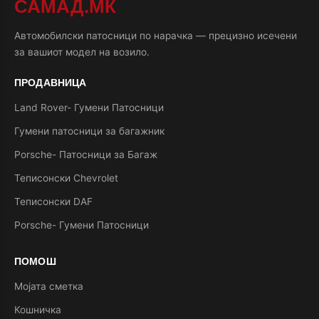
САМАД.МК
Автомобилски патосници по нарачка — прецизно исечени
за вашиот модел на возило.
ПРОДАВНИЦА
Land Rover- Гумени Патосници
Гумени патосници за багажник
Porsche- Патосници за Багаж
Теписонски Chevrolet
Теписонски DAF
Porsche- Гумени Патосници
ПОМОШ
Мојата сметка
Кошничка