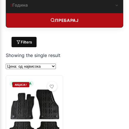
Година
3
ПРЕБАРАЈ
Filters
Showing the single result
НА ЗАЛИХА
АКЦИЈА!