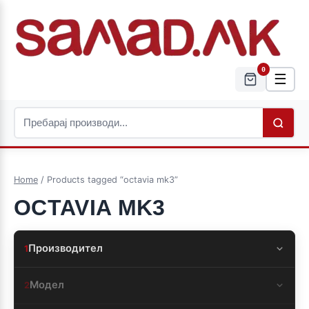
0
☰
Home
/ Products tagged “octavia mk3”
OCTAVIA MK3
Производител
1
Модел
2