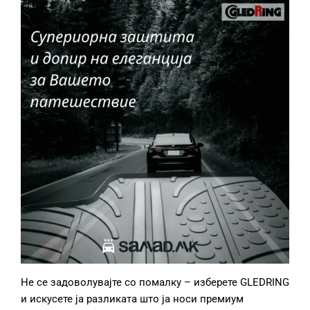
Не се задоволувајте со помалку – изберете GLEDRING
и искусете ја разликата што ја носи премиум