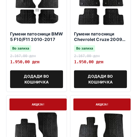
Гумени патосници BMW
Гумени патосници
5 F10/F11 2010-2017
Chevrolet Cruze 2009-
2016
Во залиха
Во залиха
2.167,00
ден
2.167,00
ден
1.950,00
ден
1.950,00
ден
ДОДАДИ ВО
ДОДАДИ ВО
КОШНИЧКА
КОШНИЧКА
На залиха
На залиха
АКЦИЈА!
АКЦИЈА!