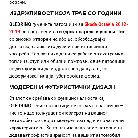
возачи.
ИЗДРЖЛИВОСТ КОЈА ТРАЕ СО ГОДИНИ
GLEDRING
гумените патосници за
Skoda Octavia 2012-
2019
се направени да издржат
најтешки услови
. Тие
се високо отпорни на абење, обезбедувајќи
долготрајна заштита дури и при интензивна
употреба. Без разлика дали се работи за екстремна
топлина, студ или обилни дождови, овие патосници
се дизајнирани да издржат без да пукаат, се
деформираат или ја губат својата форма.
МОДЕРЕН И ФУТУРИСТИЧКИ ДИЗАЈН
Стилот се среќава со функционалноста кај
GLEDRING
. Овие патосници не се само практични –
тие го надополнуваат ентериерот на вашиот
автомобил со својот модерен изглед и иновативни
карактеристики. Ќе го цените како овие патосници
додаваат софистицираност на вашиот автомобил