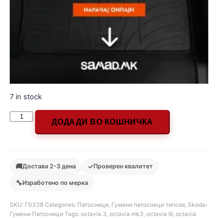
7 in stock
ДОДАДИ ВО КОШНИЧКА
🚚
✓
Достава 2-3 дена
Проверен квалитет
🔧
Изработено по мерка
SKU:
Г0338
Categories:
Патосници
,
Гумени патосници типски
,
Skoda-
Гумени Патосници
Tags:
octavia 3
,
octavia mk3
,
octavia III
,
octavia