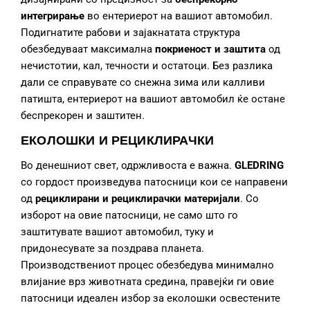
интегрирање
во ентериерот на вашиот автомобил.
Подигнатите рабови и зајакнатата структура
обезбедуваат максимална
покриеност и заштита
од
нечистотии, кал, течности и остатоци. Без разлика
дали се справувате со снежна зима или калливи
патишта, ентериерот на вашиот автомобил ќе остане
беспрекорен и заштитен.
ЕКОЛОШКИ И РЕЦИКЛИРАЧКИ
Во денешниот свет, одржливоста е важна.
GLEDRING
со гордост произведува патосници кои се направени
од
рециклирани и рециклирачки материјали
. Со
изборот на овие патосници, не само што го
заштитувате вашиот автомобил, туку и
придонесувате за поздрава планета.
Производствениот процес обезбедува минимално
влијание врз животната средина, правејќи ги овие
патосници идеален избор за еколошки освестените