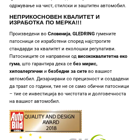
одржување на чист, стилски и заштитен автомобил.
НЕПРИКОСНОВЕН КВАЛИТЕТ И
ИЗРАБОТКА
ПО МЕРКА!!!
Произведени во
Словенија
,
GLEDRING
гумените
патосници се изработени според најстрогите
стандарди за квалитет и еколошки регулативи.
Патосниците се направени од
висококвалитетна еко
гума
, што гарантира дека се
без мирис,
хипоалергични
и
безбедни за сите
во вашиот
автомобил. Дизајнирани со прецизност и создадени
да траат со години, тие не се само обични патосници
– тие се инвестиција во чистотата и долговечноста
на вашиот автомобил.