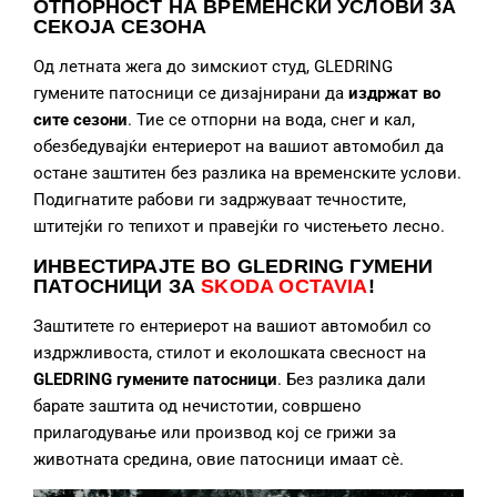
ОТПОРНОСТ НА ВРЕМЕНСКИ УСЛОВИ ЗА
СЕКОЈА СЕЗОНА
Од летната жега до зимскиот студ, GLEDRING
гумените патосници се дизајнирани да
издржат во
сите сезони
. Тие се отпорни на вода, снег и кал,
обезбедувајќи ентериерот на вашиот автомобил да
остане заштитен без разлика на временските услови.
Подигнатите рабови ги задржуваат течностите,
штитејќи го тепихот и правејќи го чистењето лесно.
ИНВЕСТИРАЈТЕ ВО GLEDRING ГУМЕНИ
ПАТОСНИЦИ
ЗА
SKODA OCTAVIA
!
Заштитете го ентериерот на вашиот автомобил со
издржливоста, стилот и еколошката свесност на
GLEDRING гумените патосници
. Без разлика дали
барате заштита од нечистотии, совршено
прилагодување или производ кој се грижи за
животната средина, овие патосници имаат сè.