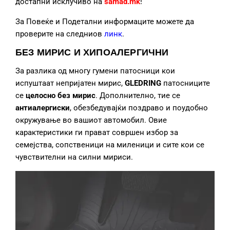
достапни исклучиво на
samad.mk
!
За Повеќе и Подетални информаците можете да
проверите на следниов
линк
.
БЕЗ МИРИС И ХИПОАЛЕРГИЧНИ
За разлика од многу гумени патосници кои
испуштаат непријатен мирис,
GLEDRING
патосниците
се
целосно без мирис
. Дополнително, тие се
антиалергиски
, обезбедувајќи поздраво и поудобно
окружување во вашиот автомобил. Овие
карактеристики ги прават совршен избор за
семејства, сопственици на миленици и сите кои се
чувствителни на силни мириси.