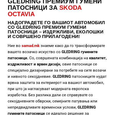
GLEDRING ПРЕМИУМ ГУМЕНИ
ПАТОСНИЦИ ЗА
SKODA
OCTAVIA
НАДОГРАДЕТЕ
ГО ВАШИОТ АВТОМОБИЛ
СО GLEDRING ПРЕМИУМ ГУМЕНИ
ПАТОСНИЦИ – ИЗДРЖЛИВИ, ЕКОЛОШКИ
И СОВРШЕНО ПРИЛАГОДЕНИ!
Ние во
samad.mk
знаеме како да го трансформирате
вашето возачко искуство со
GLEDRING гумените
патосници.
Со, совршената комбинација на
квалитет,
издржливост и врвен дизајн,
овие патосници се
специјално дизајнирани за потребите на сите возачи
и нивното секојдневие.
GLEDRING
патосниците нудат
врвна заштита за ентериерот на вашиот автомобил,
при што ја нагласуваат модерната европска
изработка. Без разлика дали се справувате со
секојдневните обврски, семејните патувања или
непредвидливите временски услови,
GLEDRING
гумените патосници
се идеално решение за