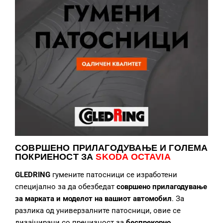
СОВРШЕНО ПРИЛАГОДУВАЊЕ
И ГОЛЕМА
ПОКРИЕНОСТ ЗА
SKODA OCTAVIA
GLEDRING
гумените патосници се изработени
специјално за да обезбедат
совршено прилагодување
за марката и моделот на вашиот автомобил
. За
разлика од универзалните патосници, овие се
дизајнирани со прецизност за
беспрекорно