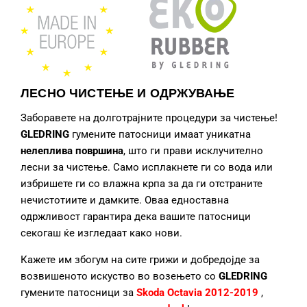
ЛЕСНО ЧИСТЕЊЕ И ОДРЖУВАЊЕ
Заборавете на долготрајните процедури за чистење!
GLEDRING
гумените патосници
имаат уникатна
нелеплива површина
, што ги прави исклучително
лесни за чистење. Само исплакнете ги со вода или
избришете ги со влажна крпа за да ги отстраните
нечистотиите и дамките. Оваа едноставна
одржливост гарантира дека вашите патосници
секогаш ќе изгледаат како нови.
Кажете им збогум на сите грижи и добредојде за
возвишеното искуство во возењето со
GLEDRING
гумените патосници за
Skoda Octavia 2012-2019
,