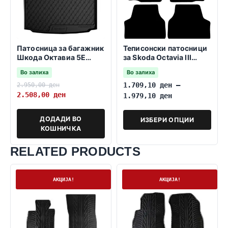
Патосница за багажник
Теписонски патосници
Шкода Октавиа 5Е
за Skoda Octavia III
седан 2013->
2013-2019
Во залиха
Во залиха
2.950,00
ден
1.709,10
ден
–
2.508,00
ден
1.979,10
ден
ДОДАДИ ВО
ИЗБЕРИ ОПЦИИ
КОШНИЧКА
RELATED PRODUCTS
На залиха
На залиха
АКЦИЈА!
АКЦИЈА!