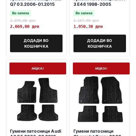
Q7 03.2006-01.2015
3 E46 1998-2005
Во залиха
Во залиха
2.299,00
ден
2.167,00
ден
2.069,00
ден
1.950,30
ден
ДОДАДИ ВО
ДОДАДИ ВО
КОШНИЧКА
КОШНИЧКА
На залиха
На залиха
АКЦИЈА!
АКЦИЈА!
Гумени патосници Audi
Гумени патосници