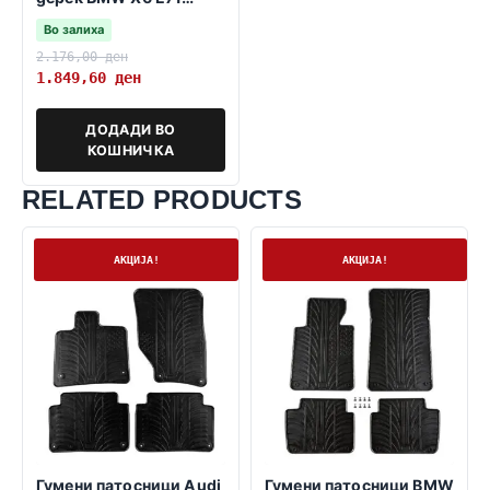
2008–2014
Во залиха
2.176,00
ден
1.849,60
ден
ДОДАДИ ВО
КОШНИЧКА
RELATED PRODUCTS
На залиха
На залиха
АКЦИЈА!
АКЦИЈА!
Гумени патосници Audi
Гумени патосници BMW