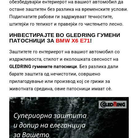
обезбедувајќи ентериерот на вашиот автомобил да
остане заштитен без разлика на временските услови.
Подигнатите рабови ги задржуваат течностите,
штитејќи го тепихот и правејќи го чистењето лесно.
ИНВЕСТИРАЈТЕ ВО GLEDRING ГУМЕНИ
ПАТОСНИЦИ
ЗА
BMW X6 E71
!
Заштитете го ентериерот на вашиот автомобил со
издржливоста, стилот и еколошката свесност на
GLEDRING гумените патосници
. Без разлика дали
барате заштита од нечистотии, совршено
прилагодување или производ кој се грижи за
животната средина, овие патосници имаат сè.