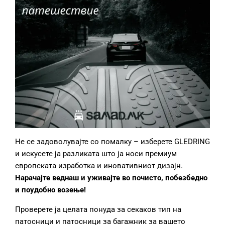
Не се задоволувајте со помалку – изберете GLEDRING
и искусете ја разликата што ја носи премиум
европската изработка и иновативниот дизајн.
Нарачајте веднаш и уживајте во почисто, побезбедно
и поудобно возење!
Проверете ја целата понуда за секаков тип на
патосници и патосници за багажник за вашето