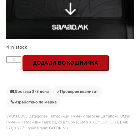
4 in stock
ДОДАДИ ВО КОШНИЧКА
🚚
✓
Достава 2-3 дена
Проверен квалитет
🔧
Изработено по мерка
SKU:
Г0355
Categories:
Патосници
,
Гумени патосници типски
,
BMW-
Гумени Патосници
Tags:
x6
,
x6 e71
,
бмв
,
БМВ Х6 Е71
,
Е71
,
Е-71
,
БМВ
Е71
,
Х6 Е71
,
bmw
Brand:
GLEDRING