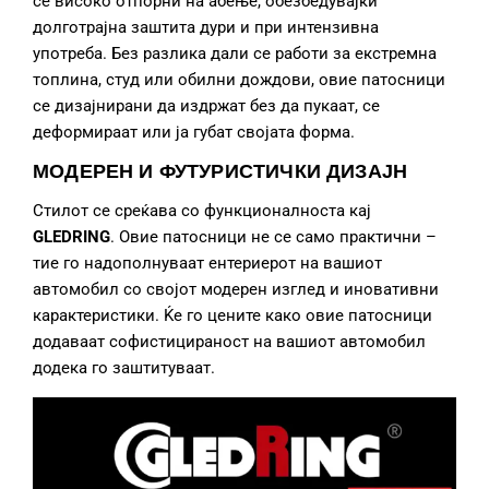
се високо отпорни на абење, обезбедувајќи
долготрајна заштита дури и при интензивна
употреба. Без разлика дали се работи за екстремна
топлина, студ или обилни дождови, овие патосници
се дизајнирани да издржат без да пукаат, се
деформираат или ја губат својата форма.
МОДЕРЕН И ФУТУРИСТИЧКИ ДИЗАЈН
Стилот се среќава со функционалноста кај
GLEDRING
. Овие патосници не се само практични –
тие го надополнуваат ентериерот на вашиот
автомобил со својот модерен изглед и иновативни
карактеристики. Ќе го цените како овие патосници
додаваат софистицираност на вашиот автомобил
додека го заштитуваат.