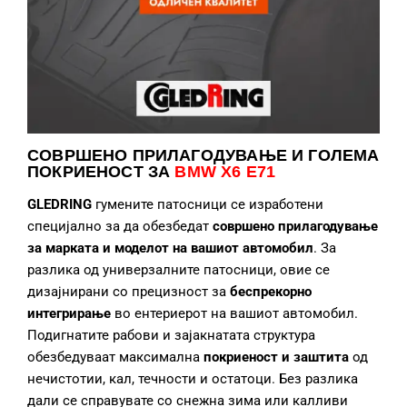
СОВРШЕНО ПРИЛАГОДУВАЊЕ
И ГОЛЕМА
ПОКРИЕНОСТ ЗА
BMW X6 E71
GLEDRING
гумените патосници се изработени
специјално за да обезбедат
совршено прилагодување
за марката и моделот на вашиот автомобил
. За
разлика од универзалните патосници, овие се
дизајнирани со прецизност за
беспрекорно
интегрирање
во ентериерот на вашиот автомобил.
Подигнатите рабови и зајакнатата структура
обезбедуваат максимална
покриеност и заштита
од
нечистотии, кал, течности и остатоци. Без разлика
дали се справувате со снежна зима или калливи