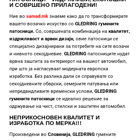
И СОВРШЕНО ПРИЛАГОДЕНИ!
Ние во
samad.mk
знаеме како да го трансформирате
вашето возачко искуство со
GLEDRING гумените
патосници.
Со, совршената комбинација на
квалитет,
издржливост и врвен дизајн,
овие патосници се
специјално дизајнирани за потребите на сите возачи
и нивното секојдневие.
GLEDRING
патосниците нудат
врвна заштита за ентериерот на вашиот автомобил,
при што ја нагласуваат модерната европска
изработка. Без разлика дали се справувате со
секојдневните обврски, семејните патувања или
непредвидливите временски услови,
GLEDRING
гумените патосници
се идеално решение за
одржување на чист, стилски и заштитен автомобил.
НЕПРИКОСНОВЕН КВАЛИТЕТ И
ИЗРАБОТКА
ПО МЕРКА!!!
Произведени во
Словенија
,
GLEDRING
гумените