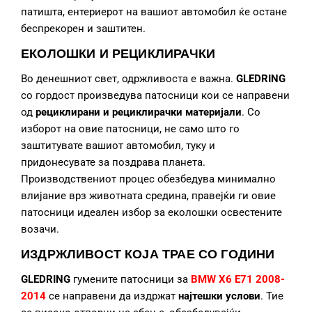
патишта, ентериерот на вашиот автомобил ќе остане
беспрекорен и заштитен.
ЕКОЛОШКИ И РЕЦИКЛИРАЧКИ
Во денешниот свет, одржливоста е важна.
GLEDRING
со гордост произведува патосници кои се направени
од
рециклирани и рециклирачки материјали
. Со
изборот на овие патосници, не само што го
заштитувате вашиот автомобил, туку и
придонесувате за поздрава планета.
Производствениот процес обезбедува минимално
влијание врз животната средина, правејќи ги овие
патосници идеален избор за еколошки освестените
возачи.
ИЗДРЖЛИВОСТ КОЈА ТРАЕ СО ГОДИНИ
GLEDRING
гумените патосници за
BMW X6 E71 2008-
2014
се направени да издржат
најтешки услови
. Тие