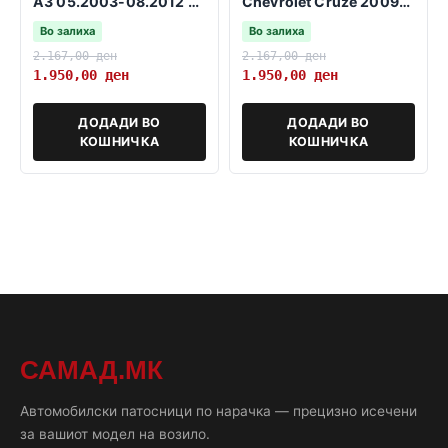
A3 05.2003-08.2012 3
Chevrolet Cruze 2009-
и 5 врати SB
2016
Во залиха
Во залиха
2.167,00
ден
2.167,00
ден
1.950,00
ден
1.950,00
ден
ДОДАДИ ВО
ДОДАДИ ВО
КОШНИЧКА
КОШНИЧКА
САМАД.МК
Автомобилски патосници по нарачка — прецизно исечени
за вашиот модел на возило.