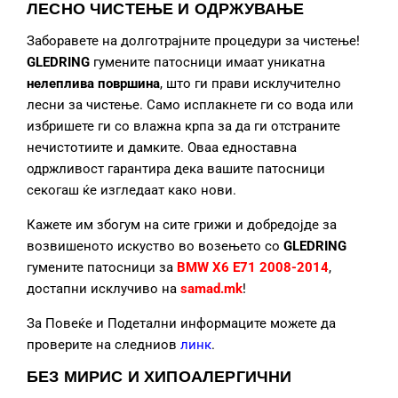
ЛЕСНО ЧИСТЕЊЕ И ОДРЖУВАЊЕ
Заборавете на долготрајните процедури за чистење!
GLEDRING
гумените патосници
имаат уникатна
нелеплива површина
, што ги прави исклучително
лесни за чистење. Само исплакнете ги со вода или
избришете ги со влажна крпа за да ги отстраните
нечистотиите и дамките. Оваа едноставна
одржливост гарантира дека вашите патосници
секогаш ќе изгледаат како нови.
Кажете им збогум на сите грижи и добредојде за
возвишеното искуство во возењето со
GLEDRING
гумените патосници за
BMW X6 E71 2008-2014
,
достапни исклучиво на
samad.mk
!
За Повеќе и Подетални информаците можете да
проверите на следниов
линк
.
БЕЗ МИРИС И ХИПОАЛЕРГИЧНИ