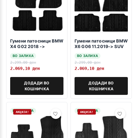
Гумени патосници BMW
Гумени патосници BMW
X4 G02 2018 ->
X6 G06 11.2019-> SUV
ВО ЗАЛИХА
ВО ЗАЛИХА
2.299,00
ден
2.299,00
ден
2.069,10
ден
2.069,10
ден
ДОДАДИ ВО
ДОДАДИ ВО
КОШНИЧКА
КОШНИЧКА
НА ЗАЛИХА
НА ЗАЛИХА
АКЦИЈА!
АКЦИЈА!