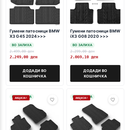
Гумени патосници BMW
Гумени патосници BMW
X3 G45 2024>>>
iX3 G08 2020 >>>
ВО ЗАЛИХА
ВО ЗАЛИХА
2.499,00
ден
2.299,00
ден
2.249,00
ден
2.069,10
ден
ДОДАДИ ВО
ДОДАДИ ВО
КОШНИЧКА
КОШНИЧКА
НА ЗАЛИХА
НА ЗАЛИХА
АКЦИЈА!
АКЦИЈА!