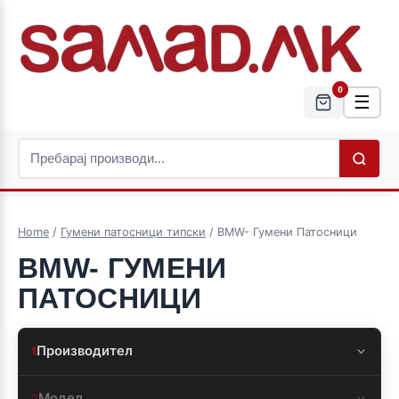
0
☰
Home
/
Гумени патосници типски
/ BMW- Гумени Патосници
BMW- ГУМЕНИ
ПАТОСНИЦИ
Производител
1
Модел
2