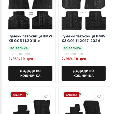
Гумени патосници BMW
Гумени патосници BMW
X5 G05 11.2018->
X3 G01 11.2017-2024
ВО ЗАЛИХА
ВО ЗАЛИХА
2.299,00
ден
2.299,00
ден
2.069,10
ден
2.069,10
ден
ДОДАДИ ВО
ДОДАДИ ВО
КОШНИЧКА
КОШНИЧКА
НА ЗАЛИХА
НА ЗАЛИХА
АКЦИЈА!
АКЦИЈА!