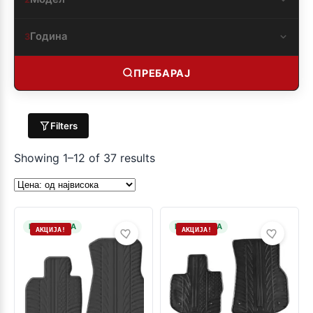
Година
3
ПРЕБАРАЈ
Filters
Showing 1–12 of 37 results
НА ЗАЛИХА
НА ЗАЛИХА
АКЦИЈА!
АКЦИЈА!