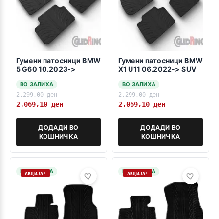
Гумени патосници BMW
Гумени патосници BMW
5 G60 10.2023->
X1 U11 06.2022-> SUV
ВО ЗАЛИХА
ВО ЗАЛИХА
2.299,00
ден
2.299,00
ден
2.069,10
ден
2.069,10
ден
ДОДАДИ ВО
ДОДАДИ ВО
КОШНИЧКА
КОШНИЧКА
НА ЗАЛИХА
НА ЗАЛИХА
АКЦИЈА!
АКЦИЈА!