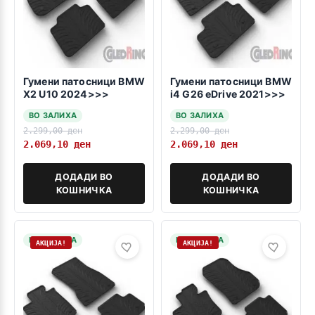
Гумени патосници BMW
Гумени патосници BMW
X2 U10 2024>>>
i4 G26 eDrive 2021>>>
ВО ЗАЛИХА
ВО ЗАЛИХА
2.299,00
ден
2.299,00
ден
2.069,10
ден
2.069,10
ден
ДОДАДИ ВО
ДОДАДИ ВО
КОШНИЧКА
КОШНИЧКА
НА ЗАЛИХА
НА ЗАЛИХА
АКЦИЈА!
АКЦИЈА!