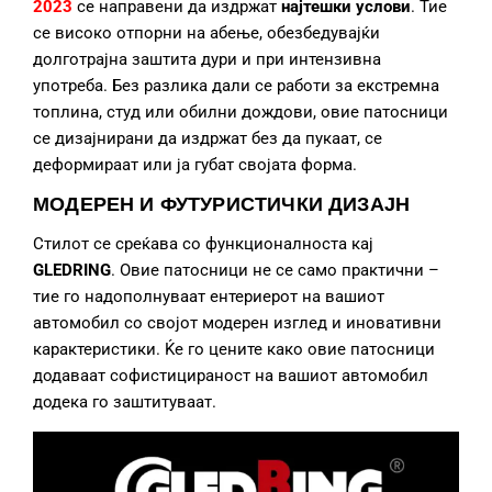
2023
се направени да издржат
најтешки услови
. Тие
се високо отпорни на абење, обезбедувајќи
долготрајна заштита дури и при интензивна
употреба. Без разлика дали се работи за екстремна
топлина, студ или обилни дождови, овие патосници
се дизајнирани да издржат без да пукаат, се
деформираат или ја губат својата форма.
МОДЕРЕН И ФУТУРИСТИЧКИ ДИЗАЈН
Стилот се среќава со функционалноста кај
GLEDRING
. Овие патосници не се само практични –
тие го надополнуваат ентериерот на вашиот
автомобил со својот модерен изглед и иновативни
карактеристики. Ќе го цените како овие патосници
додаваат софистицираност на вашиот автомобил
додека го заштитуваат.