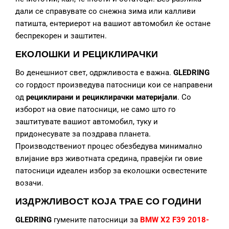
дали се справувате со снежна зима или калливи
патишта, ентериерот на вашиот автомобил ќе остане
беспрекорен и заштитен.
ЕКОЛОШКИ И РЕЦИКЛИРАЧКИ
Во денешниот свет, одржливоста е важна.
GLEDRING
со гордост произведува патосници кои се направени
од
рециклирани и рециклирачки материјали
. Со
изборот на овие патосници, не само што го
заштитувате вашиот автомобил, туку и
придонесувате за поздрава планета.
Производствениот процес обезбедува минимално
влијание врз животната средина, правејќи ги овие
патосници идеален избор за еколошки освестените
возачи.
ИЗДРЖЛИВОСТ КОЈА ТРАЕ СО ГОДИНИ
GLEDRING
гумените патосници за
BMW X2 F39 2018-