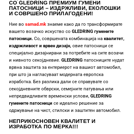
СО GLEDRING ПРЕМИУМ ГУМЕНИ
ПАТОСНИЦИ – ИЗДРЖЛИВИ, ЕКОЛОШКИ
И СОВРШЕНО ПРИЛАГОДЕНИ!
Ние во
samad.mk
знаеме како да го трансформирате
вашето возачко искуство со
GLEDRING гумените
патосници.
Со, совршената комбинација на
квалитет,
издржливост и врвен дизајн,
овие патосници се
специјално дизајнирани за потребите на сите возачи
и нивното секојдневие.
GLEDRING
патосниците нудат
врвна заштита за ентериерот на вашиот автомобил,
при што ја нагласуваат модерната европска
изработка. Без разлика дали се справувате со
секојдневните обврски, семејните патувања или
непредвидливите временски услови,
GLEDRING
гумените патосници
се идеално решение за
одржување на чист, стилски и заштитен автомобил.
НЕПРИКОСНОВЕН КВАЛИТЕТ И
ИЗРАБОТКА
ПО МЕРКА!!!