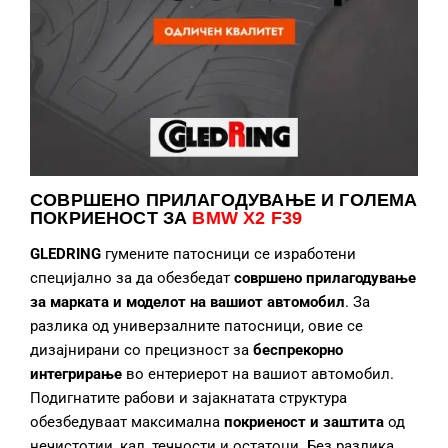
СОВРШЕНО ПРИЛАГОДУВАЊЕ
И ГОЛЕМА
ПОКРИЕНОСТ ЗА
BMW X2 F39
GLEDRING
гумените патосници се изработени
специјално за да обезбедат
совршено прилагодување
за марката и моделот на вашиот автомобил
. За
разлика од универзалните патосници, овие се
дизајнирани со прецизност за
беспрекорно
интегрирање
во ентериерот на вашиот автомобил.
Подигнатите рабови и зајакнатата структура
обезбедуваат максимална
покриеност и заштита
од
нечистотии, кал, течности и остатоци. Без разлика