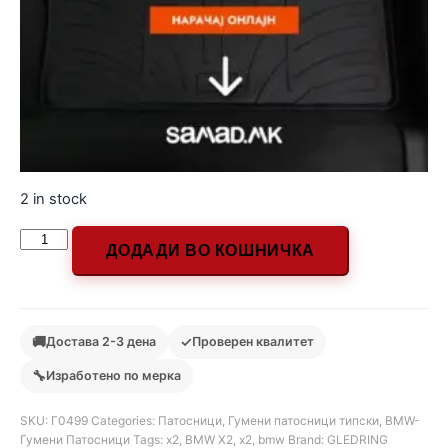
2 in stock
ДОДАДИ ВО КОШНИЧКА
🚚
✓
Достава 2-3 дена
Проверен квалитет
🔧
Изработено по мерка
SKU:
Г0499
Categories:
Патосници
,
Гумени патосници типски
,
BMW-
Гумени Патосници
Tags:
x2
,
BMW X2
,
х2
,
bmw
Brand:
GLEDRING