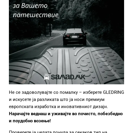
Не се задоволувајте со помалку – изберете GLEDRING
и искусете ја разликата што ја носи премиум
европската изработка и иновативниот дизајн.
Нарачајте веднаш и уживајте во почисто, побезбедно
и поудобно возење!
Проверете ја целата понуда за секаков тип на