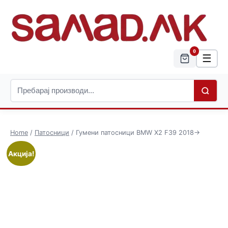
0
☰
Home
/
Патосници
/ Гумени патосници BMW X2 F39 2018->
Акција!