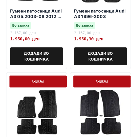
Гумени патосници Audi
Гумени патосници Audi
A3 05.2003-08.2012 3
A3 1996-2003
и 5 врати SB
Во залиха
Во залиха
2.167,00
ден
2.167,00
ден
1.950,00
ден
1.950,30
ден
ДОДАДИ ВО
ДОДАДИ ВО
КОШНИЧКА
КОШНИЧКА
На залиха
На залиха
АКЦИЈА!
АКЦИЈА!