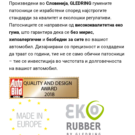
Произведени во
Словенија
,
GLEDRING
гумените
патосници се изработени според најстрогите
стандарди за квалитет и еколошки регулативи.
Патосниците се направени од
висококвалитетна еко
гума
, што гарантира дека се
без мирис,
хипоалергични
и
безбедни за сите
во вашиот
автомобил. Дизајнирани со прецизност и создадени
да траат со години, тие не се само обични патосници
– тие се инвестиција во чистотата и долговечноста
на вашиот автомобил.