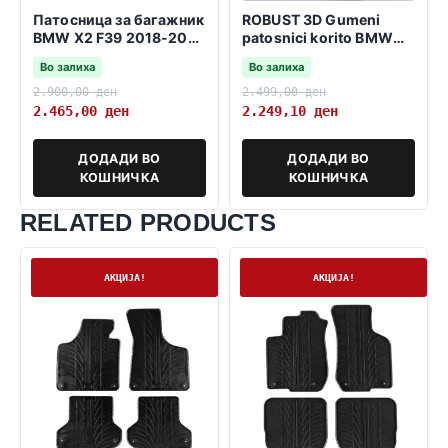
Патосница за багажник
ROBUST 3D Gumeni
BMW X2 F39 2018-2023
patosnici korito BMW
-fiksna zadna klupa-
X2 F39 2018-2023
Во залиха
Во залиха
2.900,00
ден
2.499,00
ден
2.465,00
ден
2.249,10
ден
ДОДАДИ ВО
ДОДАДИ ВО
КОШНИЧКА
КОШНИЧКА
RELATED PRODUCTS
На залиха
На залиха
АКЦИЈА!
АКЦИЈА!