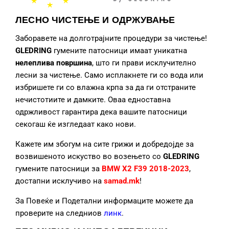
ЛЕСНО ЧИСТЕЊЕ И ОДРЖУВАЊЕ
Заборавете на долготрајните процедури за чистење!
GLEDRING
гумените патосници
имаат уникатна
нелеплива површина
, што ги прави исклучително
лесни за чистење. Само исплакнете ги со вода или
избришете ги со влажна крпа за да ги отстраните
нечистотиите и дамките. Оваа едноставна
одржливост гарантира дека вашите патосници
секогаш ќе изгледаат како нови.
Кажете им збогум на сите грижи и добредојде за
возвишеното искуство во возењето со
GLEDRING
гумените патосници за
BMW X2 F39 2018-2023
,
достапни исклучиво на
samad.mk
!
За Повеќе и Подетални информаците можете да
проверите на следниов
линк
.