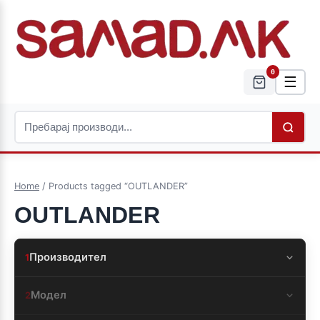
0
☰
Home
/ Products tagged “OUTLANDER”
OUTLANDER
Производител
1
Модел
2