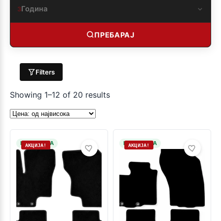
Година
3
ПРЕБАРАЈ
Filters
Showing 1–12 of 20 results
НА ЗАЛИХА
НА ЗАЛИХА
АКЦИЈА!
АКЦИЈА!