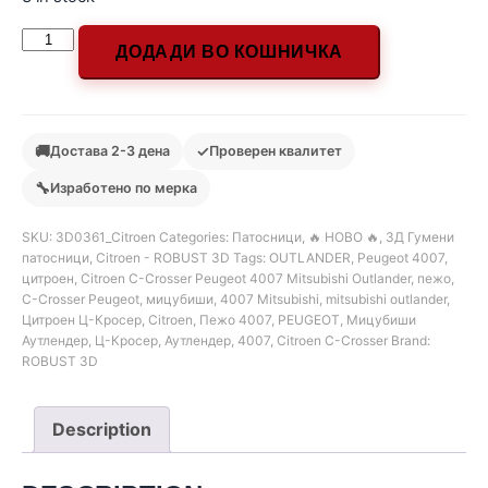
ДОДАДИ ВО КОШНИЧКА
🚚
✓
Достава 2-3 дена
Проверен квалитет
🔧
Изработено по мерка
SKU:
3D0361_Citroen
Categories:
Патосници
,
🔥 НОВО 🔥
,
3Д Гумени
патосници
,
Citroen - ROBUST 3D
Tags:
OUTLANDER
,
Peugeot 4007
,
цитроен
,
Citroen C-Crosser Peugeot 4007 Mitsubishi Outlander
,
пежо
,
C-Crosser Peugeot
,
мицубиши
,
4007 Mitsubishi
,
mitsubishi outlander
,
Цитроен Ц-Кросер
,
Citroen
,
Пежо 4007
,
PEUGEOT
,
Мицубиши
Аутлендер
,
Ц-Кросер
,
Аутлендер
,
4007
,
Citroen C-Crosser
Brand:
ROBUST 3D
Description