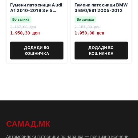
Гумени патосници Audi
Гумени патосници BMW
A1 2010-2018 3 и 5
3 E90/E91 2005-2012
врати sportback
Во залиха
Во залиха
2.167,00
ден
2.167,00
ден
1.950,30
ден
1.950,00
ден
ДОДАДИ ВО
ДОДАДИ ВО
КОШНИЧКА
КОШНИЧКА
САМАД.МК
Автомобилски патосници по нарачка — прецизно исечени