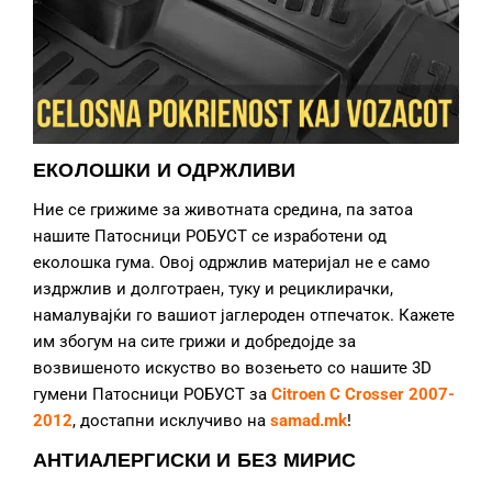
ЕКОЛОШКИ И ОДРЖЛИВИ
Ние се грижиме за животната средина, па затоа
нашите Патосници РОБУСТ се изработени од
еколошка гума. Овој одржлив материјал не е само
издржлив и долготраен, туку и рециклирачки,
намалувајќи го вашиот јаглероден отпечаток. Кажете
им збогум на сите грижи и добредојде за
возвишеното искуство во возењето со нашите 3D
гумени Патосници РОБУСТ за
Citroen C Crosser 2007-
2012
, достапни исклучиво на
samad.mk
!
АНТИАЛЕРГИСКИ И БЕЗ МИРИС