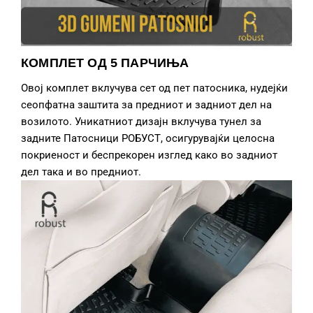
КОМПЛЕТ ОД 5 ПАРЧИЊА
Овој комплет вклучува сет од пет патосника, нудејќи
сеопфатна заштита за предниот и задниот дел на
возилото. Уникатниот дизајн вклучува тунел за
задните Патосници РОБУСТ, осигурувајќи целосна
покриеност и беспрекорен изглед како во задниот
дел така и во предниот.