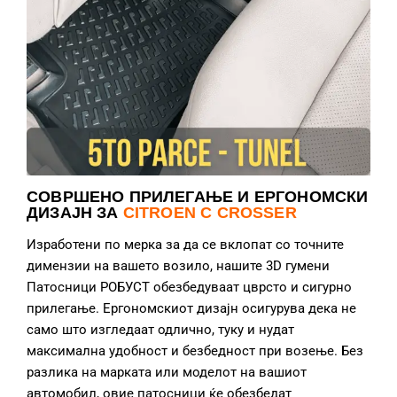
СОВРШЕНО ПРИЛЕГАЊЕ И ЕРГОНОМСКИ
ДИЗАЈН ЗА
CITROEN C CROSSER
Изработени по мерка за да се вклопат со точните
димензии на вашето возило, нашите 3D гумени
Патосници РОБУСТ обезбедуваат цврсто и сигурно
прилегање. Ергономскиот дизајн осигурува дека не
само што изгледаат одлично, туку и нудат
максимална удобност и безбедност при возење. Без
разлика на марката или моделот на вашиот
автомобил, овие патосници ќе обезбедат