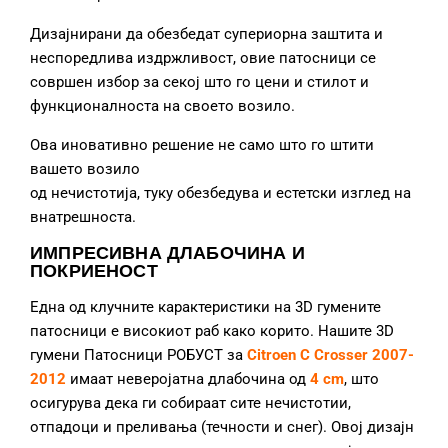
Дизајнирани да обезбедат супериорна заштита и
неспоредлива издржливост, овие патосници се
совршен избор за секој што го цени и стилот и
функционалноста на своето возило.
Ова иновативно решение не само што го штити
вашето возило
од нечистотија, туку обезбедува и естетски изглед на
внатрешноста.
ИМПРЕСИВНА ДЛАБОЧИНА И
ПОКРИЕНОСТ
Една од клучните карактеристики на 3D гумените
патосници е високиот раб како корито. Нашите 3D
гумени Патосници РОБУСТ за
Citroen C Crosser 2007-
2012
имаат неверојатна длабочина од
4 cm
, што
осигурува дека ги собираат сите нечистотии,
отпадоци и преливања (течности и снег). Овој дизајн