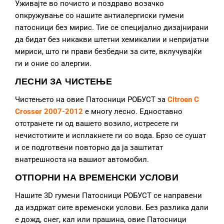
Уживајте во почисто и поздраво возачко
опкружување со нашите антиалергиски гумени
патосници без мирис. Тие се специјално дизајнирани
да бидат без никакви штетни хемикалии и непријатни
мириси, што ги прави безбедни за сите, вклучувајќи
ги и оние со алергии.
ЛЕСНИ ЗА ЧИСТЕЊЕ
Чистењето на овие Патосници РОБУСТ за
Citroen C
Crosser 2007-2012
е многу лесно. Едноставно
отстранете ги од вашето возило, истресете ги
нечистотиите и исплакнете ги со вода. Брзо се сушат
и се подготвени повторно да ја заштитат
внатрешноста на вашиот автомобил.
ОТПОРНИ НА ВРЕМЕНСКИ УСЛОВИ
Нашите 3D гумени Патосници РОБУСТ се направени
да издржат сите временски услови. Без разлика дали
е дожд, снег, кал или прашина, овие Патосници