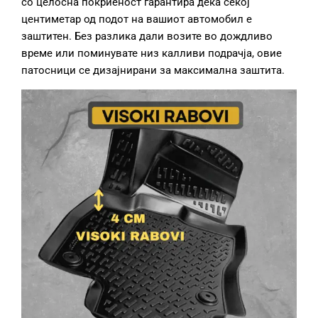
со целосна покриеност гарантира дека секој
центиметар од подот на вашиот автомобил е
заштитен. Без разлика дали возите во дождливо
време или поминувате низ калливи подрачја, овие
патосници се дизајнирани за максимална заштита.