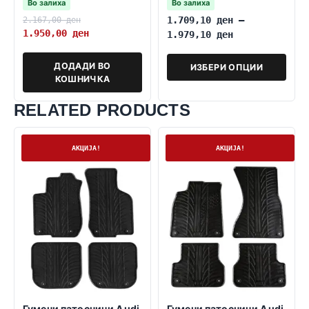
Во залиха
Во залиха
2.167,00
ден
1.709,10
ден
–
1.950,00
ден
1.979,10
ден
ДОДАДИ ВО
ИЗБЕРИ ОПЦИИ
КОШНИЧКА
RELATED PRODUCTS
На залиха
Нема залиха
АКЦИЈА!
АКЦИЈА!
Гумени патосници Audi
Гумени патосници Audi