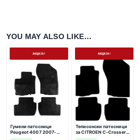
YOU MAY ALSO LIKE…
На залиха
На залиха
АКЦИЈА!
АКЦИЈА!
Гумени патосници
Теписонски патосници
Peugeot 4007 2007-
за CITROEN C-Crosser
2012
2007-2012