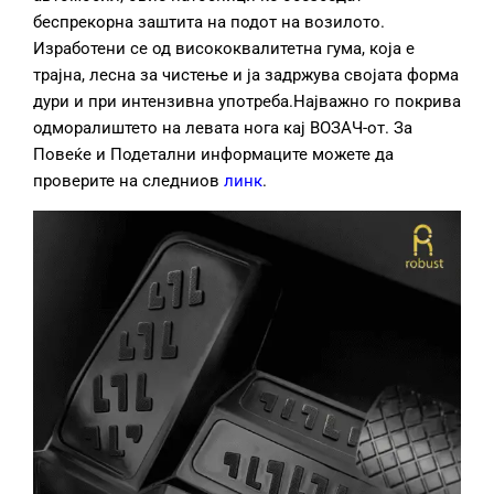
беспрекорна заштита на подот на возилото.
Изработени се од висококвалитетна гума, која е
трајна, лесна за чистење и ја задржува својата форма
дури и при интензивна употреба.Најважно го покрива
одморалиштето на левата нога кај ВОЗАЧ-от. За
Повеќе и Подетални информаците можете да
проверите на следниов
линк
.