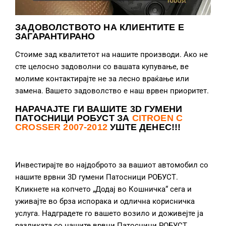
ЗАДОВОЛСТВОТО НА КЛИЕНТИТЕ Е
ЗАГАРАНТИРАНО
Стоиме зад квалитетот на нашите производи. Ако не
сте целосно задоволни со вашата купување, ве
молиме контактирајте не за лесно враќање или
замена. Вашето задоволство е наш врвен приоритет.
НАРАЧАЈТЕ ГИ ВАШИТЕ 3D ГУМЕНИ
ПАТОСНИЦИ РОБУСТ ЗА
CITROEN C
CROSSER 2007-2012
УШТЕ ДЕНЕС!!!
Инвестирајте во најдоброто за вашиот автомобил со
нашите врвни 3D гумени Патосници РОБУСТ.
Кликнете на копчето „Додај во Кошничка“ сега и
уживајте во брза испорака и одлична корисничка
услуга. Надградете го вашето возило и доживејте ја
разликата со нашите врвни Патосници РОБУСТ.