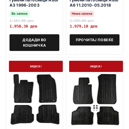
A3 1996-2003
A6 11.2010-05.2018
Во залиха
Нема залиха
2.167,00
ден
2.199,00
ден
1.950,30
ден
1.979,10
ден
ДОДАДИ ВО
ПРОЧИТАЈ ПОВЕЌЕ
КОШНИЧКА
На залиха
На залиха
АКЦИЈА!
АКЦИЈА!