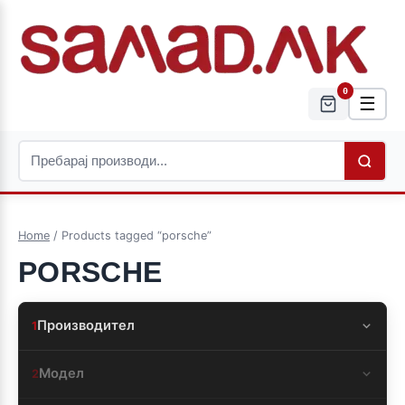
0
☰
Home
/ Products tagged “porsche”
PORSCHE
Производител
1
Модел
2