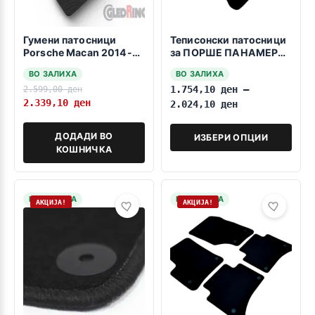
Гумени патосници
Теписонски патосници
Porsche Macan 2014-
за ПОРШЕ ПАНАМЕРА
2024 SUV
2010-2016
ВО ЗАЛИХА
ВО ЗАЛИХА
2.599,00
ден
1.754,10
ден
–
2.339,10
ден
2.024,10
ден
ДОДАДИ ВО
ИЗБЕРИ ОПЦИИ
КОШНИЧКА
НА ЗАЛИХА
НА ЗАЛИХА
АКЦИЈА!
АКЦИЈА!