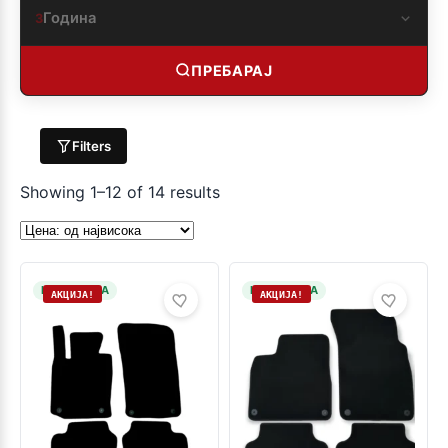
Година
3
ПРЕБАРАЈ
Filters
Showing 1–12 of 14 results
НА ЗАЛИХА
НА ЗАЛИХА
АКЦИЈА!
АКЦИЈА!