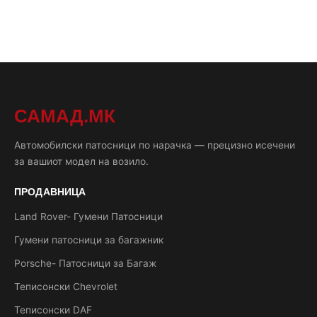
САМАД.МК
Автомобилски патосници по нарачка — прецизно исечени
за вашиот модел на возило.
ПРОДАВНИЦА
Land Rover- Гумени Патосници
Гумени патосници за багажник
Porsche- Патосници за Багаж
Теписонски Chevrolet
Теписонски DAF