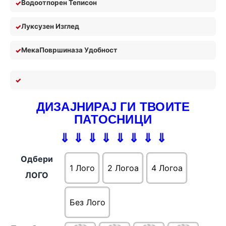
Водоотпорен Теписон
Луксузен Изглед
Мека
П
овршина
за У
добност
ДИЗАЈНИРАЈ ГИ ТВОИТЕ
ПАТОСНИЦИ
⇓ ⇓ ⇓ ⇓ ⇓ ⇓ ⇓ ⇓
Одбери
1 Лого
2 Логоa
4 Логоa
ЛОГО
Без Лого