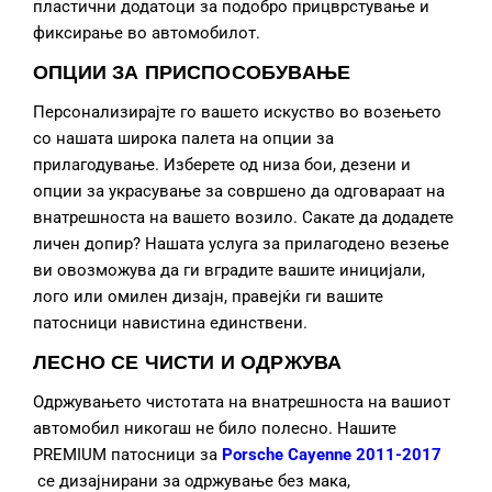
пластични додатоци за подобро прицврстување и
фиксирање во автомобилот.
ОПЦИИ ЗА ПРИСПОСОБУВАЊЕ
Персонализирајте го вашето искуство во возењето
со нашата широка палета на опции за
прилагодување. Изберете од низа бои, дезени и
опции за украсување за совршено да одговараат на
внатрешноста на вашето возило. Сакате да додадете
личен допир? Нашата услуга за прилагодено везење
ви овозможува да ги вградите вашите иницијали,
лого или омилен дизајн, правејќи ги вашите
патосници навистина единствени.
ЛЕСНО СЕ ЧИСТИ И ОДРЖУВА
Одржувањето чистотата на внатрешноста на вашиот
автомобил никогаш не било полесно. Нашите
PREMIUM патосници за
Porsche Cayenne 2011-2017
се дизајнирани за одржување без мака,