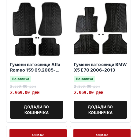
Гумени патосници Alfa
Гумени патосници BMW
Romeo 159 09.2005-
X5 E70 2006-2013
11.2011
Во залиха
Во залиха
2.299,00
ден
2.299,00
ден
2.069,00
ден
2.069,00
ден
ДОДАДИ ВО
ДОДАДИ ВО
КОШНИЧКА
КОШНИЧКА
На залиха
На залиха
АКЦИЈА!
АКЦИЈА!