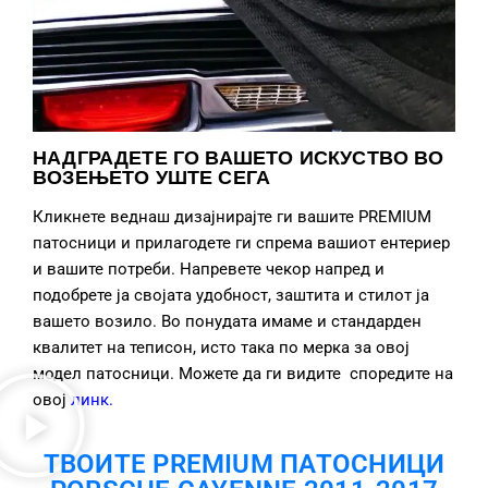
НАДГРАДЕТЕ ГО ВАШЕТО ИСКУСТВО ВО
ВОЗЕЊЕТО УШТЕ СЕГА
Кликнете веднаш дизајнирајте ги вашите PREMIUM
патосници и прилагодете ги спрема вашиот ентериер
и вашите потреби. Напревете чекор напред и
подобрете ја својата удобност, заштита и стилот ја
вашето возило. Во понудата имаме и стандарден
квалитет на теписон, исто така по мерка за овој
модел патосници. Можете да ги видите споредите на
овој
линк
.
ТВОИТЕ PREMIUM ПАТОСНИЦИ