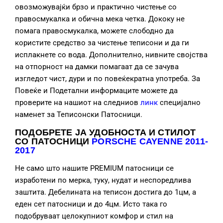
овозможувајќи брзо и практично чистење со
правосмукалка и обична мека четка. Дококу не
помага правосмукалка, можете слободно да
користите средство за чистење теписони и да ги
исплакнете со вода. Дополнително, нивните својства
на отпорност на дамки помагаат да се зачува
изгледот чист, дури и по повеќекратна употреба. За
Повеќе и Подетални информаците можете да
проверите на нашиот на следниов
линк
специјално
наменет за Теписонски Патосници.
ПОДОБРЕТЕ ЈА УДОБНОСТА И СТИЛОТ
СО ПАТОСНИЦИ
PORSCHE CAYENNE 2011-
2017
Не само што нашите PREMIUM патосници се
изработени по мерка, туку, нудат и неспоредлива
заштита. Дебелината на теписон достига до 1цм, а
еден сет патосници и до 4цм. Исто така го
подобруваат целокупниот комфор и стил на