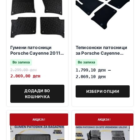
Гумени патосници
Теписонски патосници
Porsche Cayenne 2011-
за Porsche Cayenne
2017
2011-2017
Во залиха
Во залиха
2.299,00
ден
1.799,10
ден
–
2.069,00
ден
2.069,10
ден
ДОДАДИ ВО
ИЗБЕРИ ОПЦИИ
КОШНИЧКА
На залиха
На залиха
АКЦИЈА!
АКЦИЈА!