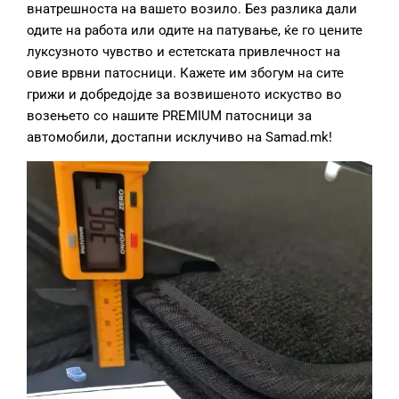
внатрешноста на вашето возило. Без разлика дали
одите на работа или одите на патување, ќе го цените
луксузното чувство и естетската привлечност на
овие врвни патосници. Кажете им збогум на сите
грижи и добредојде за возвишеното искуство во
возењето со нашите PREMIUM патосници за
автомобили, достапни исклучиво на Samad.mk!