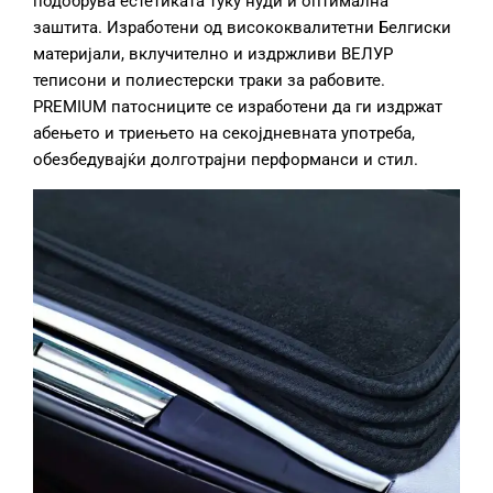
подобрува естетиката туку нуди и оптимална
заштита. Изработени од висококвалитетни Белгиски
материјали, вклучително и издржливи ВЕЛУР
теписони и полиестерски траки за рабовите.
PREMIUM патосниците се изработени да ги издржат
абењето и триењето на секојдневната употреба,
обезбедувајќи долготрајни перформанси и стил.