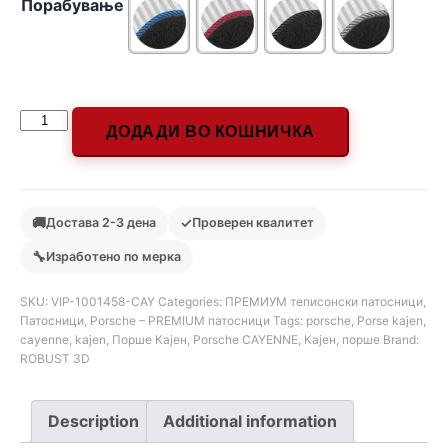
Порабување
ДОДАДИ ВО КОШНИЧКА
🚚
✓
Достава 2-3 дена
Проверен квалитет
🔧
Изработено по мерка
SKU:
VIP-1001458-CAY
Categories:
ПРЕМИУМ теписонски патосници
,
Патосници
,
Porsche – PREMIUM патосници
Tags:
porsche
,
Porse kajen
,
cayenne
,
kajen
,
Порше Кајен
,
Porsche CAYENNE
,
Кајен
,
порше
Brand:
ROBUST 3D
Description
Additional information