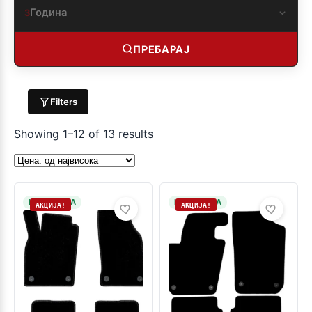
Година
3
ПРЕБАРАЈ
Filters
Showing 1–12 of 13 results
НА ЗАЛИХА
НА ЗАЛИХА
АКЦИЈА!
АКЦИЈА!