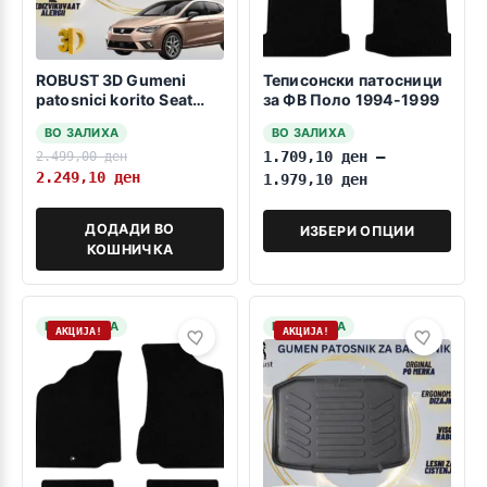
ROBUST 3D Gumeni
Теписонски патосници
patosnici korito Seat
за ФВ Поло 1994-1999
Ibiza 2017-> Mk5
ВО ЗАЛИХА
ВО ЗАЛИХА
2.499,00
ден
1.709,10
ден
–
2.249,10
ден
1.979,10
ден
ДОДАДИ ВО
ИЗБЕРИ ОПЦИИ
КОШНИЧКА
НА ЗАЛИХА
НА ЗАЛИХА
АКЦИЈА!
АКЦИЈА!