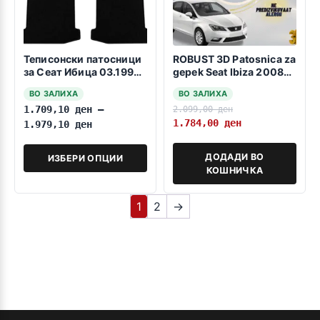
Теписонски патосници
ROBUST 3D Patosnica za
за Сеат Ибица 03.1993-
gepek Seat Ibiza 2008-
02.2002
2017
ВО ЗАЛИХА
ВО ЗАЛИХА
1.709,10
ден
–
2.099,00
ден
1.784,00
ден
1.979,10
ден
ДОДАДИ ВО
ИЗБЕРИ ОПЦИИ
КОШНИЧКА
1
2
→