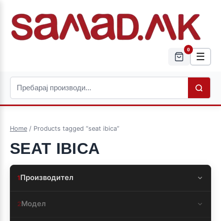
0
☰
Home
/ Products tagged “seat ibica”
SEAT IBICA
Производител
1
Модел
2