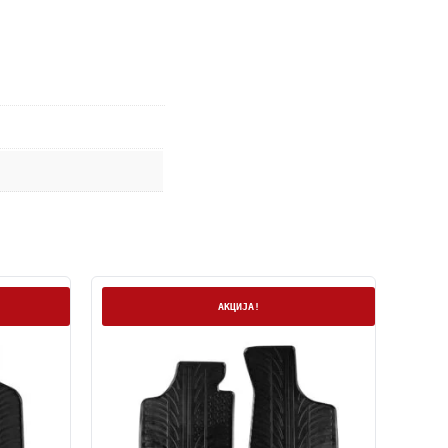
На залиха
АКЦИЈА!