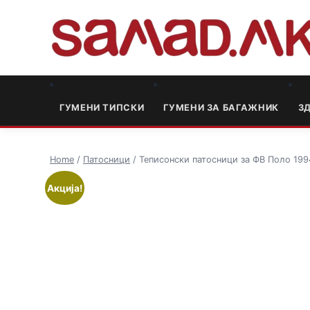
ГУМЕНИ ТИПСКИ
ГУМЕНИ ЗА БАГАЖНИК
3
Home
/
Патосници
/ Теписонски патосници за ФВ Поло 199
Акција!