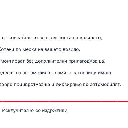
 се совпаѓаат
со внатрешноста на
возилото,
ботени
по мерка на вашето возило.
 монтираат без дополнителни прилагодувања.
оделот на автомобилот, самите патосници имаат
одобро прицврстување и фиксирање во автомобилот.
________________________
Исклучително се издржливи,