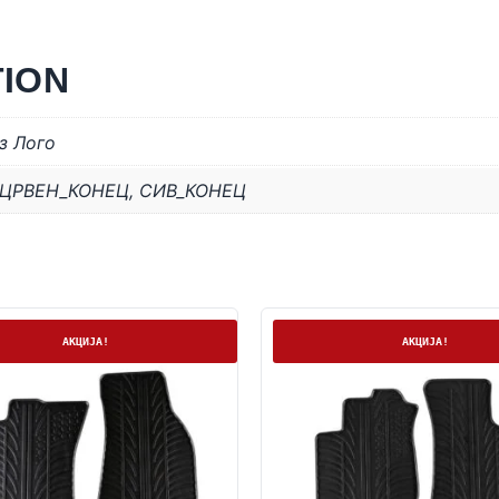
TION
з Лого
ЦРВЕН_КОНЕЦ
,
СИВ_КОНЕЦ
а
На залиха
АКЦИЈА!
АКЦИЈА!