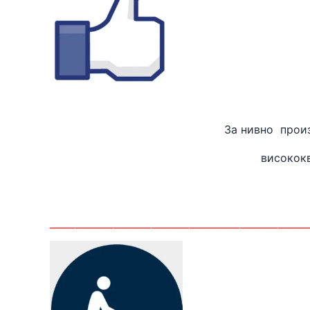
За нивно
високок
_______
_____________