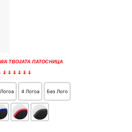
М/А ТВОЈАТА ПАТОСНИЦА
⇓ ⇓ ⇓ ⇓ ⇓ ⇓ ⇓
 Логоa
4 Логоa
Без Лого