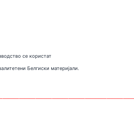
 производство се користат
валитетени
Белгиски материјали.
________________________