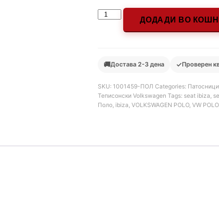
ДОДАДИ ВО КОШ
🚚
✓
Достава 2-3 дена
Проверен к
SKU:
1001459-ПОЛ
Categories:
Патосници
Теписонски Volkswagen
Tags:
seat ibiza
,
se
Поло
,
ibiza
,
VOLKSWAGEN POLO
,
VW POLO