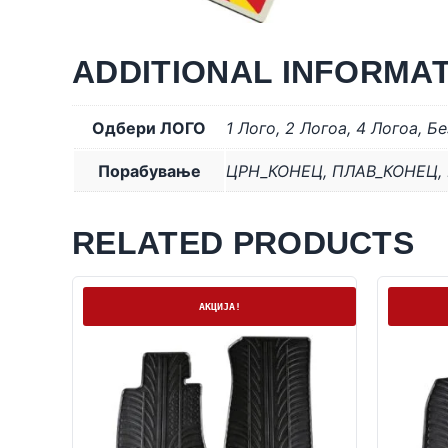
ADDITIONAL INFORMA
Одбери ЛОГО
1 Лого
,
2 Логоa
,
4 Логоa
,
Бе
Порабување
ЦРН_КОНЕЦ
,
ПЛАВ_КОНЕЦ
,
RELATED PRODUCTS
На залиха
На залих
АКЦИЈА!