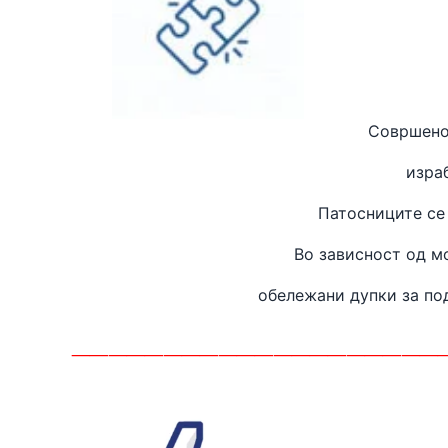
Совршено
изра
Патосниците се
Во зависност од м
обележани дупки за п
____________________