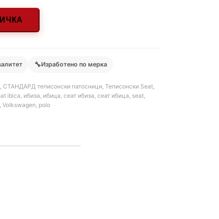
НИЧКА
🔧
валитет
Изработено по мерка
,
СТАНДАРД теписонски патосници
,
Теписонски Seat
,
at ibica
,
ибиза
,
ибица
,
сеат ибиза
,
сеат ибица
,
seat
,
,
Volkswagen
,
polo