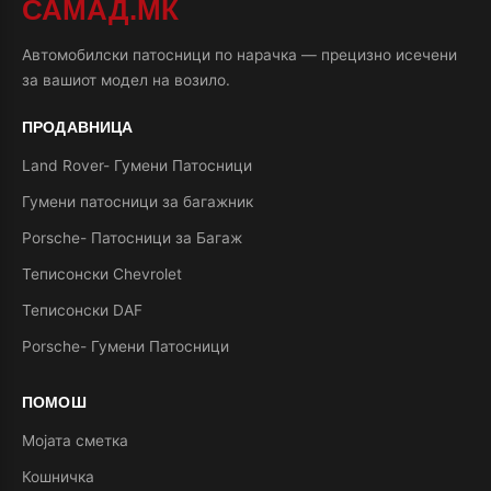
САМАД.МК
Автомобилски патосници по нарачка — прецизно исечени
за вашиот модел на возило.
ПРОДАВНИЦА
Land Rover- Гумени Патосници
Гумени патосници за багажник
Porsche- Патосници за Багаж
Теписонски Chevrolet
Теписонски DAF
Porsche- Гумени Патосници
ПОМОШ
Мојата сметка
Кошничка