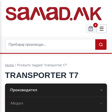
0
☰
Home
/ Products tagged “transporter t7”
TRANSPORTER T7
Производител
1
Модел
2