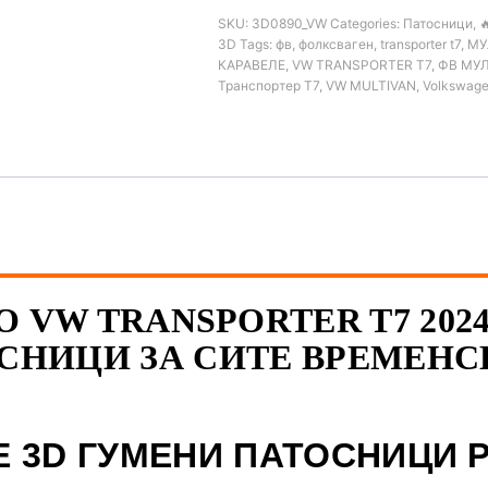
SKU:
3D0890_VW
Categories:
Патосници
,

3D
Tags:
фв
,
фолксваген
,
transporter t7
,
МУ
КАРАВЕЛЕ
,
VW TRANSPORTER T7
,
ФВ МУ
Транспортер Т7
,
VW MULTIVAN
,
Volkswag
О VW TRANSPORTER T7 2024
СНИЦИ ЗА СИТЕ ВРЕМЕНС
Е 3D ГУМЕНИ ПАТОСНИЦИ 