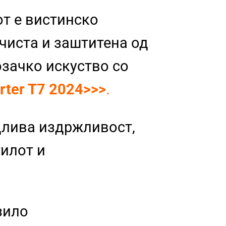
т е вистинско
 чиста и заштитена од
озачко искуство со
rter T7 2024>>>
.
длива издржливост,
тилот и
зило