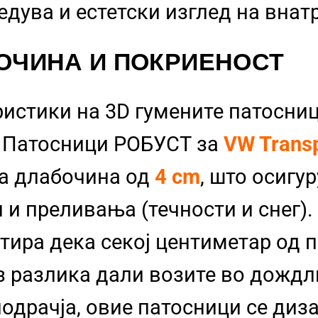
бедува и естетски изглед на вна
ОЧИНА И ПОКРИЕНОСТ
ристики на 3D гумените патосниц
и Патосници РОБУСТ за
VW Transp
а длабочина од
4 cm
, што осигу
 и преливања (течности и снег). 
тира дека секој центиметар од 
з разлика дали возите во дожд
одрачја, овие патосници се диза