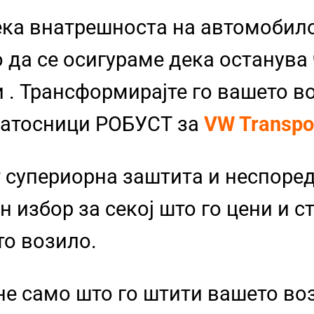
ека внатрешноста на автомобило
 да се осигураме дека останува
и
. Трансформирајте го вашето в
Патосници РОБУСТ за
VW Transpo
 супериорна заштита и неспоре
 избор за секој што го цени и с
то возило.
не само што го штити вашето во