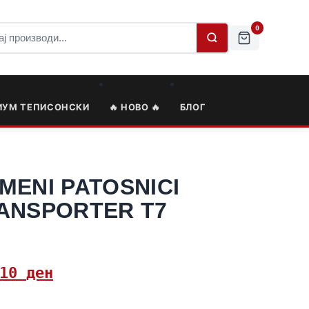
0
ИУМ ТЕПИСОНСКИ
🔥 НОВО 🔥
БЛОГ
MENI PATOSNICI
ANSPORTER T7
,10
ден