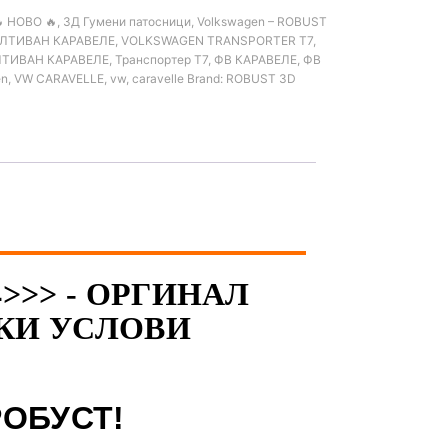
 НОВО 🔥
,
3Д Гумени патосници
,
Volkswagen – ROBUST
ЛТИВАН КАРАВЕЛЕ
,
VOLKSWAGEN TRANSPORTER T7
,
ЛТИВАН КАРАВЕЛЕ
,
Транспортер Т7
,
ФВ КАРАВЕЛЕ
,
ФВ
en
,
VW CARAVELLE
,
vw
,
caravelle
Brand:
ROBUST 3D
>>> - ОРГИНАЛ
КИ УСЛОВИ
РОБУСТ!