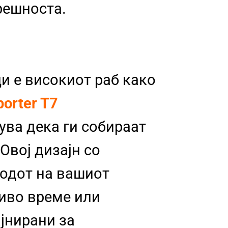
трешноста.
и е високиот раб како
orter T7
рува дека ги собираат
Овој дизајн со
подот на вашиот
ливо време или
јнирани за