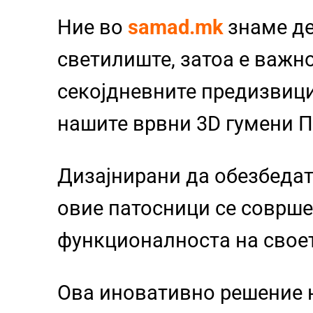
Ние во
samad.mk
знаме д
светилиште, затоа е важно
секојдневните предизвиц
нашите врвни 3D гумени 
Дизајнирани да обезбедат
овие патосници се совршен
функционалноста на свое
Ова иновативно решение 