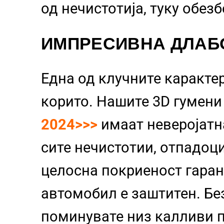
од нечистотија, туку обез
ИМПРЕСИВНА ДЛАБ
Една од клучните каракте
корито. Нашите 3D гумен
2024>>>
имаат неверојатн
сите нечистотии, отпадоци
целосна покриеност гаран
автомобил е заштитен. Бе
поминувате низ калливи п