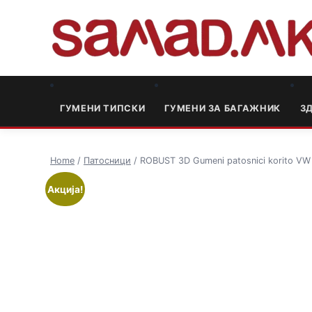
ГУМЕНИ ТИПСКИ
ГУМЕНИ ЗА БАГАЖНИК
3
Home
/
Патосници
/ ROBUST 3D Gumeni patosnici korito VW
Акција!