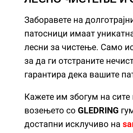
Заборавете на долготрајн
патосници
имаат уникатн
лесни за чистење. Само и
за да ги отстраните нечи
гарантира дека вашите па
Кажете им збогум на сите
возењето со
GLEDRING
гум
достапни исклучиво на
sa