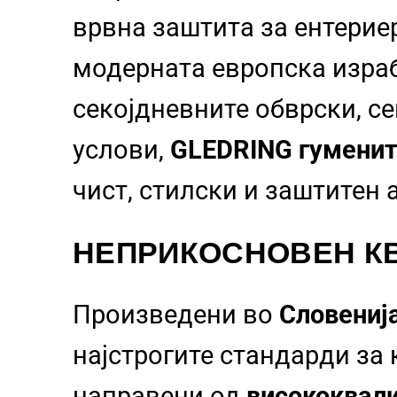
врвна заштита за ентерие
модерната европска израб
секојдневните обврски, с
услови,
GLEDRING гуменит
чист, стилски и заштитен
НЕПРИКОСНОВЕН КВ
Произведени во
Словениј
најстрогите стандарди за
направени од
висококвали