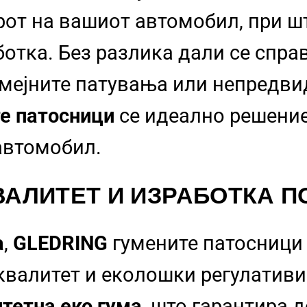
рот на вашиот автомобил, при шт
отка. Без разлика дали се спра
емејните патувања или непредв
е патосници
се идеално решение
 автомобил.
АЛИТЕТ И ИЗРАБОТКА
ПО
а
,
GLEDRING
гумените патосници 
 квалитет и еколошки регулативи
тетна еко гума
, што гарантира 