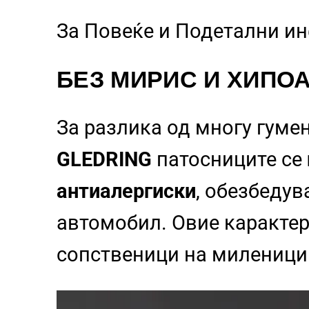
За Повеќе и Подетални и
БЕЗ МИРИС И ХИПО
За разлика од многу гуме
GLEDRING
патосниците се
антиалергиски
, обезбеду
автомобил. Овие карактер
сопственици на миленици 