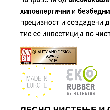
хипоалергични
и
безбедни
прецизност и создадени да
тие се инвестиција во чи
ЛЕСНО ЧИСТЕЊЕ И