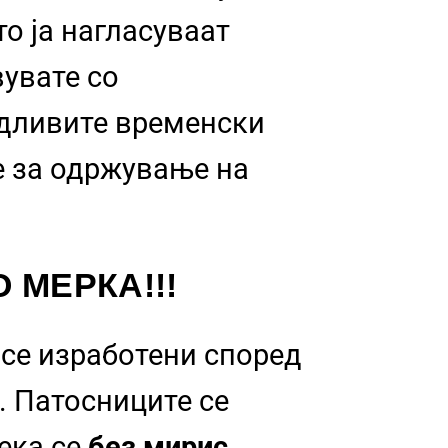
о ја нагласуваат
вувате со
идливите временски
 за одржување на
 МЕРКА!!!
се изработени според
. Патосниците се
дека се
без мирис,