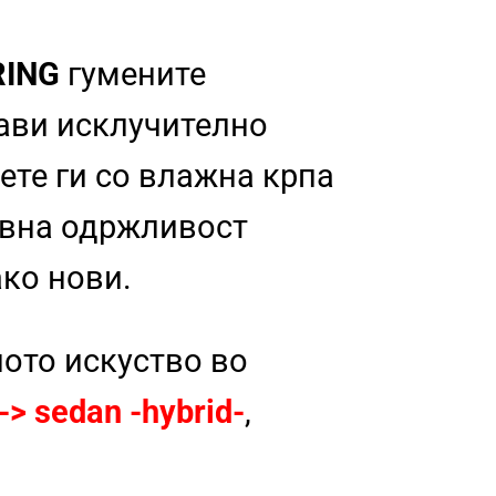
RING
гумените
рави исклучително
ете ги со влажна крпа
тавна одржливост
ако нови.
ното искуство во
> sedan -hybrid-
,