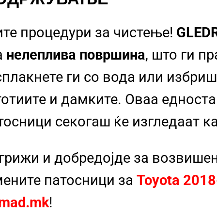
ите процедури за чистење!
GLED
а
нелеплива површина
, што ги п
сплакнете ги со вода или избриш
стотиите и дамките. Оваа еднос
тосници секогаш ќе изгледаат к
 грижи и добредојде за возвише
ените патосници за
Toyota 2018-
mad.mk
!