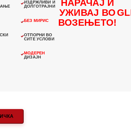
НАРАЧАЈ И
ИЗДРЖЛИВИ И
ВАЊЕ
ДОЛГОТРАЈНИ
УЖИВАЈ ВО
GL
ВОЗЕЊЕТО!
БЕЗ МИРИС
СКИ
ОТПОРНИ ВО
СИТЕ УСЛОВИ
МОДЕРЕН
ДИЗАЈН
НИЧКА