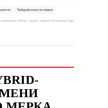
🔧
валитет
Изработено по мерка
 патосници типски
,
Toyota- Гумени Патосници
Tags:
YBRID-
УМЕНИ
О МЕРКА