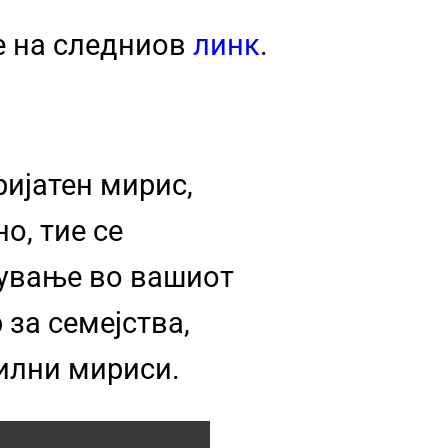
е на следниов
линк
.
ријатен мирис,
о, тие се
жување во вашиот
за семејства,
силни мириси.