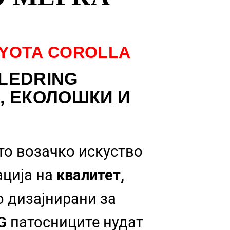
YOTA COROLLA
LEDRING
, ЕКОЛОШКИ И
то возачко искуство
ација на
квалитет,
о дизајнирани за
NG
патосниците нудат