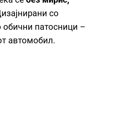
изајнирани со
о обични патосници –
от автомобил.