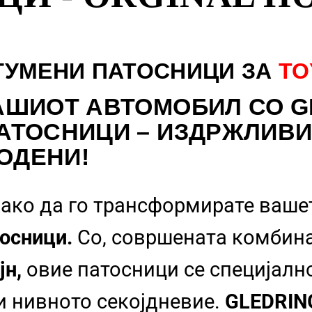
ГУМЕНИ ПАТОСНИЦИ ЗА
TO
АШИОТ АВТОМОБИЛ СО G
АТОСНИЦИ – ИЗДРЖЛИВИ
ОДЕНИ!
ако да го трансформирате ваше
осници.
Со, совршената комбин
јн,
овие патосници се специјалн
 и нивното секојдневие.
GLEDRI