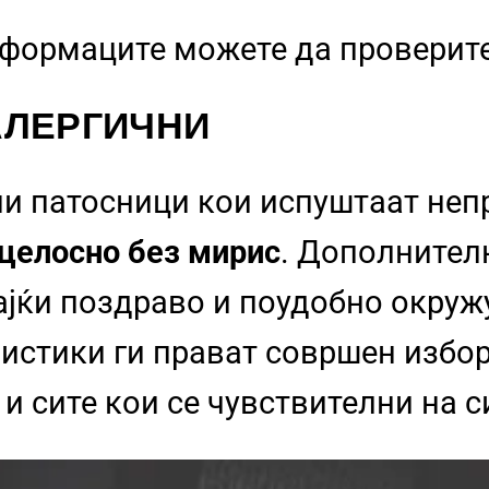
нформаците можете да проверит
АЛЕРГИЧНИ
ни патосници кои испуштаат неп
целосно без мирис
. Дополнителн
вајќи поздраво и поудобно окру
истики ги прават совршен избор 
и сите кои се чувствителни на 