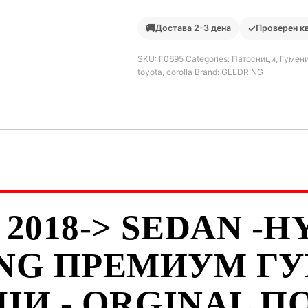
🚚
✓
Достава 2-3 дена
Проверен к
SKU:
Г0695
Categories:
Патосници
,
Гумени
toyota
,
corolla
Brand:
GLEDRING
2018-> SEDAN -H
NG ПРЕМИУМ Г
И - ORGINAL П