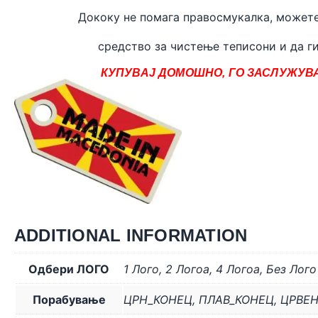
Дококу не помага правосмукалка, может
средство за чистење теписони и да ги
КУПУВАЈ ДОМОШНО, ГО ЗАСЛУЖУВА
ADDITIONAL INFORMATION
Одбери ЛОГО
1 Лого
,
2 Логоa
,
4 Логоa
,
Без Лого
Порабување
ЦРН_КОНЕЦ
,
ПЛАВ_КОНЕЦ
,
ЦРВЕ