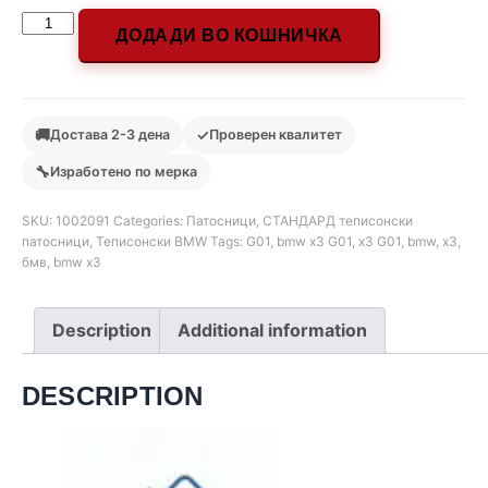
ДОДАДИ ВО КОШНИЧКА
🚚
✓
Достава 2-3 дена
Проверен квалитет
🔧
Изработено по мерка
SKU:
1002091
Categories:
Патосници
,
СТАНДАРД теписонски
патосници
,
Теписонски BMW
Tags:
G01
,
bmw x3 G01
,
x3 G01
,
bmw
,
x3
,
бмв
,
bmw x3
Description
Additional information
DESCRIPTION