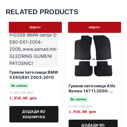
RELATED PRODUCTS
На залиха
На залиха
АКЦИЈА!
АКЦИЈА!
Гумени патосници BMW
5 E60/E61 2003-2010
Гумени патосници Alfa
Во залиха
Romeo 147 11.2000-
2.167,00
ден
03.2010
1.950,00
ден
Во залиха
2.167,00
ден
ДОДАДИ ВО
1.950,00
ден
КОШНИЧКА
ДОДАДИ ВО