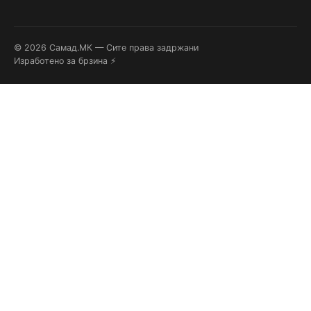
© 2026 Самад.МК — Сите права задржани
Изработено за брзина ⚡