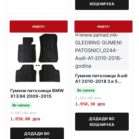
КОШНИЧКА
На залиха
На залиха
АКЦИЈА!
АКЦИЈА!
Гумени патосници Audi
A1 2010-2018 3 и 5
врати sportback
Гумени патосници BMW
Во залиха
X1 E84 2009-2015
2.167,00
ден
1.950,30
ден
Во залиха
2.167,00
ден
ДОДАДИ ВО
1.950,00
ден
КОШНИЧКА
ДОДАДИ ВО