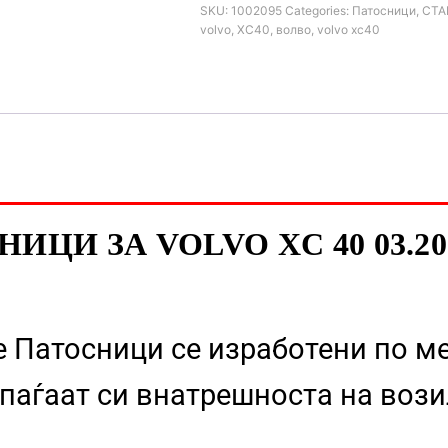
SKU:
1002095
Categories:
Патосници
,
СТА
volvo
,
XC40
,
волво
,
volvo xc40
ЦИ ЗА VOLVO XC 40 03.20
 Патосници се изработени по м
паѓаат си внатрешноста на вози