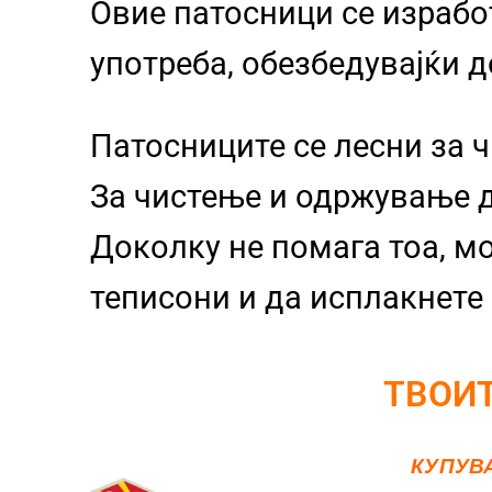
Овие патосници се израбо
употреба, обезбедувајќи д
Патосниците се лесни за 
За чистење и одржување д
Доколку не помага тоа, м
теписони и да исплакнете 
ТВОИТ
КУПУВ