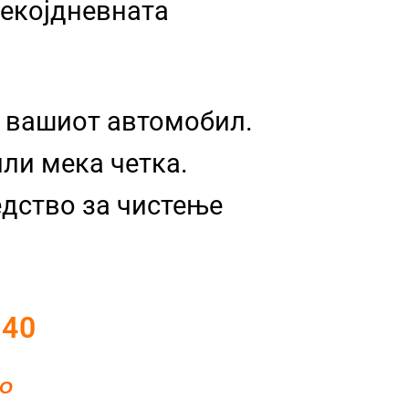
секојдневната
а вашиот автомобил.
ли мека четка.
едство за чистење
 40
ТО