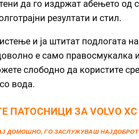
тени да го издржат абењето од 
олготрајни резултати и стил.
чистење и ја штитат подлогата н
оволно е само правосмукалка и
ожете слободно да користите ср
со вода.
Е ПАТОСНИЦИ ЗА VOLVO XC
АЈ ДОМОШНО, ГО ЗАСЛУЖУВАШ НАЈДОБРО