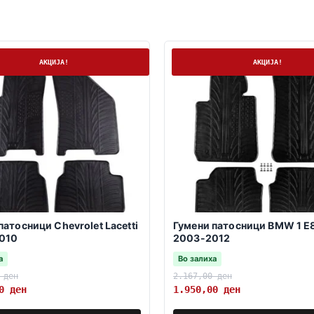
а
На залиха
АКЦИЈА!
АКЦИЈА!
патосници Chevrolet Lacetti
Гумени патосници BMW 1 E
010
2003-2012
а
Во залиха
0
ден
2.167,00
ден
00
ден
1.950,00
ден