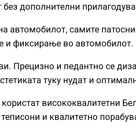
т без дополнителни прилагодув
на автомобилот, самите патосн
е и фиксирање во автомобилот.
и. Прецизно и педантно се диза
стетиката туку нудат и оптимал
 користат висококвалитетни Бел
 теписони и квалитетно порабув