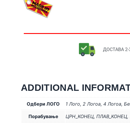
ДОСТАВА 2-
ADDITIONAL INFORMA
Одбери ЛОГО
1 Лого
,
2 Логоa
,
4 Логоa
,
Бе
Порабување
ЦРН_КОНЕЦ
,
ПЛАВ_КОНЕЦ
,