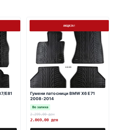
На залиха
АКЦИЈА!
87/E81
Гумени патосници BMW X6 E71
2008-2014
Во залиха
2.299,00
ден
2.069,00
ден