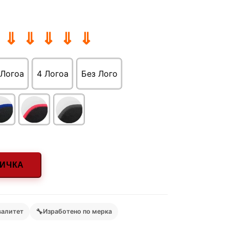
 ⇓ ⇓ ⇓ ⇓ ⇓
 Логоa
4 Логоa
Без Лого
НИЧКА
🔧
валитет
Изработено по мерка