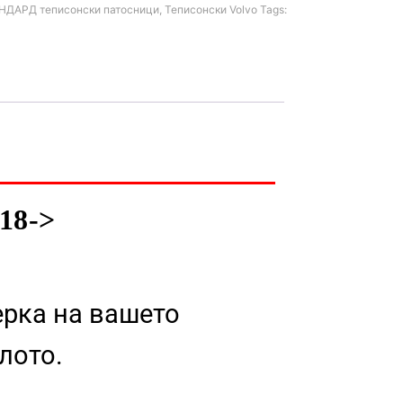
НДАРД теписонски патосници
,
Теписонски Volvo
Tags:
18->
ерка на вашето
лото.