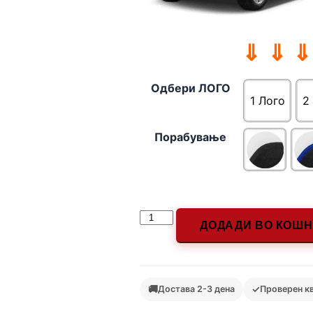
⇓ ⇓ ⇓
Одбери ЛОГО
1 Лого
2
Порабување
ДОДАДИ ВО КОШ
🚚
✓
Достава 2-3 дена
Проверен к