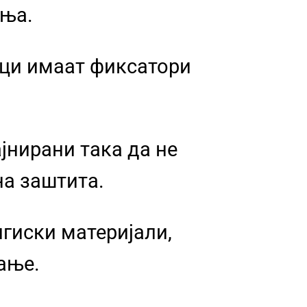
ања.
ици имаат фиксатори
јнирани така да не
на заштита.
гиски материјали,
ање.