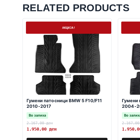
RELATED PRODUCTS
На залиха
На залих
АКЦИЈА!
Гумени патосници BMW 5 F10/F11
Гумени 
2010-2017
2004-2
Во залиха
Во залих
2.167,00
ден
2.167,0
1.950,00
ден
1.950,