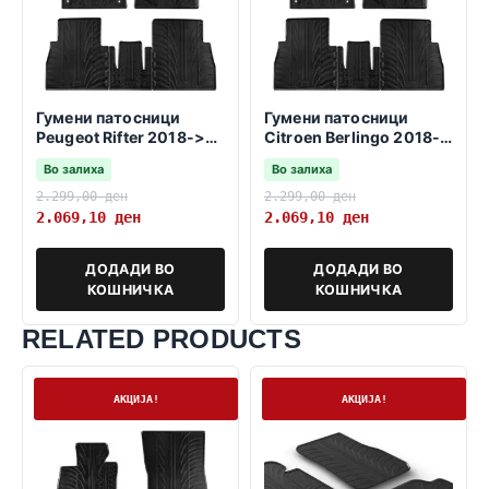
Гумени патосници
Гумени патосници
Peugeot Rifter 2018->
Citroen Berlingo 2018-
-променливо
2023 -непроменливо
Во залиха
Во залиха
сувозачко седиште-
сувозачко седиште-
2.299,00
ден
2.299,00
ден
2.069,10
ден
2.069,10
ден
ДОДАДИ ВО
ДОДАДИ ВО
КОШНИЧКА
КОШНИЧКА
RELATED PRODUCTS
На залиха
На залиха
АКЦИЈА!
АКЦИЈА!