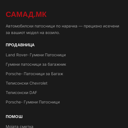
САМАД.МК
Автомобилски патосници по нарачка — прецизно исечени
за вашиот модел на возило.
ПРОДАВНИЦА
Land Rover- Гумени Патосници
Гумени патосници за багажник
Porsche- Патосници за Багаж
Теписонски Chevrolet
Теписонски DAF
Porsche- Гумени Патосници
ПОМОШ
Мојата сметка