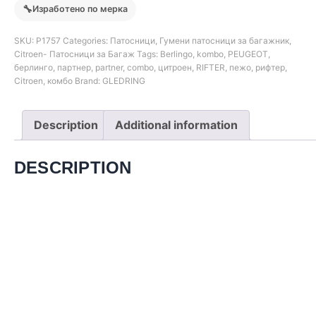
🔧
Изработено по мерка
SKU:
Р1757
Categories:
Патосници
,
Гумени патосници за багажник
,
Citroen- Патосници за Багаж
Tags:
Berlingo
,
kombo
,
PEUGEOT
,
берлинго
,
партнер
,
partner
,
combo
,
цитроен
,
RIFTER
,
пежо
,
рифтер
,
Citroen
,
комбо
Brand:
GLEDRING
Description
Additional information
DESCRIPTION