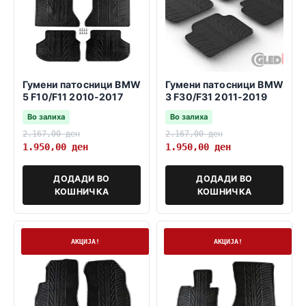
Гумени патосници BMW
Гумени патосници BMW
5 F10/F11 2010-2017
3 F30/F31 2011-2019
Во залиха
Во залиха
2.167,00
ден
2.167,00
ден
1.950,00
ден
1.950,00
ден
ДОДАДИ ВО
ДОДАДИ ВО
КОШНИЧКА
КОШНИЧКА
На залиха
На залиха
АКЦИЈА!
АКЦИЈА!