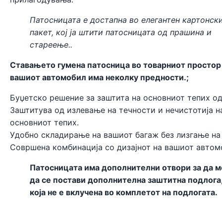
Патосницата е достапна во елегантен картонск
пакет, кој ја штити патосницата од прашина и
стареење..
Ставањето гумена патосница во товарниот простор
вашиот автомобил има неколку предности.;
Буџетско решение за заштита на основниот тепих од
Заштитува од излевање на течности и нечистотија н
основниот тепих.
Удобно складирање на вашиот багаж без лизгање на
Совршена комбинација со дизајнот на вашиот автом
Патосницата има дополнителни отвори за да 
да се постави дополнителна заштитна подлога
која не е вклучена во комплетот на подлогата.