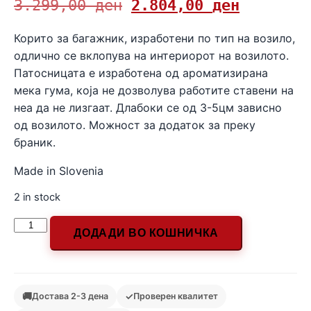
3.299,00
ден
2.804,00
ден
Корито за багажник, изработени по тип на возило,
одлично се вклопува на интериорот на возилото.
Патосницата е изработена од ароматизирана
мека гума, која не дозволува работите ставени на
неа да не лизгаат. Длабоки се од 3-5цм зависно
од возилото. Можност за додаток за преку
браник.
Made in Slovenia
2 in stock
ДОДАДИ ВО КОШНИЧКА
🚚
✓
Достава 2-3 дена
Проверен квалитет