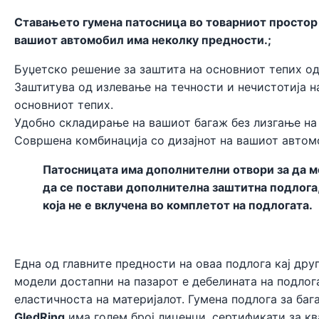
Ставањето гумена патосница во товарниот простор
вашиот автомобил има неколку предности.;
Буџетско решение за заштита на основниот тепих од
Заштитува од излевање на течности и нечистотија н
основниот тепих.
Удобно складирање на вашиот багаж без лизгање на
Совршена комбинација со дизајнот на вашиот автом
Патосницата има дополнителни отвори за да 
да се постави дополнителна заштитна подлога
која не е вклучена во комплетот на подлогата.
Една од главните предности на оваа подлога кај дру
модели достапни на пазарот е дебелината на подлог
еластичноста на материјалот. Гумена подлога за ба
GledRing
има голем број лиценци, сертификати за кв