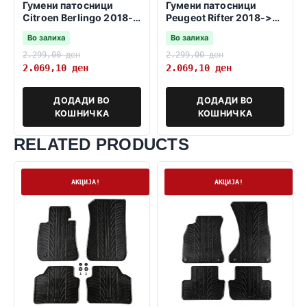
Гумени патосници
Гумени патосници
Citroen Berlingo 2018-
Peugeot Rifter 2018->
2023 -непроменливо
-променливо
Во залиха
Во залиха
сувозачко седиште-
сувозачко седиште-
2.299,00
ден
2.299,00
ден
2.069,10
ден
2.069,10
ден
ДОДАДИ ВО
ДОДАДИ ВО
КОШНИЧКА
КОШНИЧКА
RELATED PRODUCTS
На залиха
На залиха
АКЦИЈА!
АКЦИЈА!