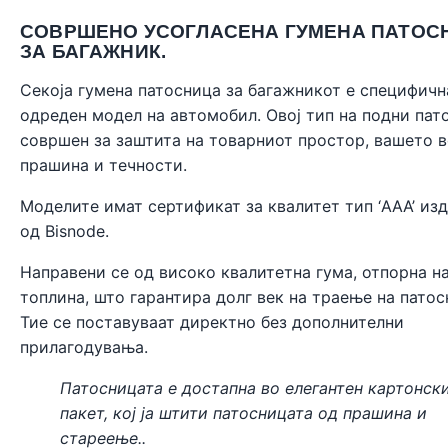
СОВРШЕНО УСОГЛАСЕНА ГУМЕНА ПАТОС
ЗА БАГАЖНИК.
Секоја гумена патосница за багажникот е специфичн
одреден модел на автомобил. Овој тип на подни пат
совршен за заштита на товарниот простор, вашето 
прашина и течности.
Моделите имат сертификат за квалитет тип ‘AAA’ из
од
Bisnode
.
Направени се од високо квалитетна гума, отпорна н
топлина, што гарантира долг век на траење на патос
Тие се поставуваат директно без дополнителни
прилагодувања.
Патосницата е достапна во елегантен картонск
пакет, кој ја штити патосницата од прашина и
стареење..