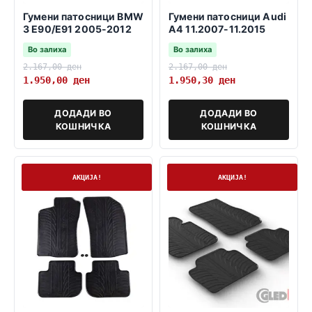
Гумени патосници BMW
Гумени патосници Audi
3 E90/E91 2005-2012
A4 11.2007-11.2015
Во залиха
Во залиха
2.167,00
ден
2.167,00
ден
1.950,00
ден
1.950,30
ден
ДОДАДИ ВО
ДОДАДИ ВО
КОШНИЧКА
КОШНИЧКА
На залиха
На залиха
АКЦИЈА!
АКЦИЈА!