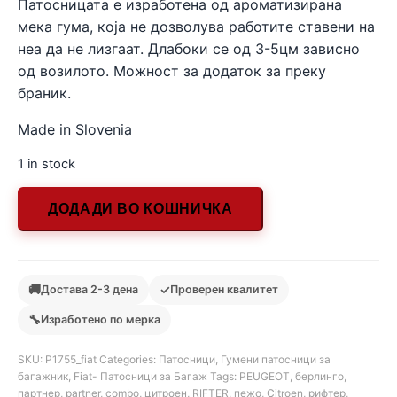
Патосницата е изработена од ароматизирана
мека гума, која не дозволува работите ставени на
неа да не лизгаат. Длабоки се од 3-5цм зависно
од возилото. Можност за додаток за преку
браник.
Made in Slovenia
1 in stock
ДОДАДИ ВО КОШНИЧКА
🚚
✓
Достава 2-3 дена
Проверен квалитет
🔧
Изработено по мерка
SKU:
Р1755_fiat
Categories:
Патосници
,
Гумени патосници за
багажник
,
Fiat- Патосници за Багаж
Tags:
PEUGEOT
,
берлинго
,
партнер
,
partner
,
combo
,
цитроен
,
RIFTER
,
пежо
,
Citroen
,
рифтер
,