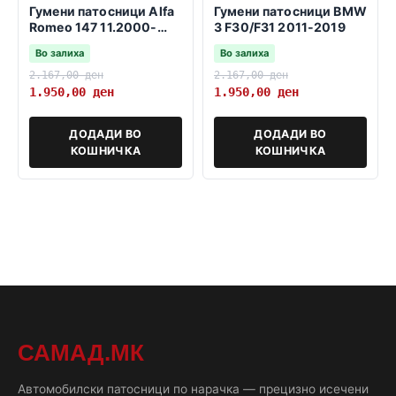
Гумени патосници Alfa
Гумени патосници BMW
Romeo 147 11.2000-
3 F30/F31 2011-2019
03.2010
Во залиха
Во залиха
2.167,00
ден
2.167,00
ден
1.950,00
ден
1.950,00
ден
ДОДАДИ ВО
ДОДАДИ ВО
КОШНИЧКА
КОШНИЧКА
САМАД.МК
Автомобилски патосници по нарачка — прецизно исечени