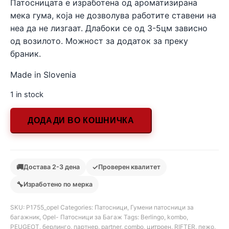
Патосницата е изработена од ароматизирана
мека гума, која не дозволува работите ставени на
неа да не лизгаат. Длабоки се од 3-5цм зависно
од возилото. Можност за додаток за преку
браник.
Made in Slovenia
1 in stock
ДОДАДИ ВО КОШНИЧКА
🚚
✓
Достава 2-3 дена
Проверен квалитет
🔧
Изработено по мерка
SKU:
Р1755_opel
Categories:
Патосници
,
Гумени патосници за
багажник
,
Opel- Патосници за Багаж
Tags:
Berlingo
,
kombo
,
PEUGEOT
,
берлинго
,
партнер
,
partner
,
combo
,
цитроен
,
RIFTER
,
пежо
,