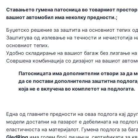
Ставањето гумена патосница во товарниот простор
вашиот автомобил има неколку предности.;
Буџетско решение за заштита на основниот тепих од
Заштитува од излевање на течности и нечистотија н
основниот тепих.
Удобно складирање на вашиот багаж без лизгање на
Совршена комбинација со дизајнот на вашиот автом
Патосницата има дополнителни отвори за да 
да се постави дополнителна заштитна подлога
која не е вклучена во комплетот на подлогата.
Една од главните предности на оваа подлога кај дру
модели достапни на пазарот е дебелината на подлог
еластичноста на материјалот. Гумена подлога за ба
GledRing
има голем број лиценци, сертификати за кв