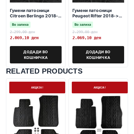
Гумени патосници
Гумени патосници
Citroen Berlingo 2018-
Peugeot Rifter 2018->
2023 -непроменливо
-променливо
Во залиха
Во залиха
сувозачко седиште-
сувозачко седиште-
2.299,00
ден
2.299,00
ден
2.069,10
ден
2.069,10
ден
ДОДАДИ ВО
ДОДАДИ ВО
КОШНИЧКА
КОШНИЧКА
RELATED PRODUCTS
На залиха
На залиха
АКЦИЈА!
АКЦИЈА!