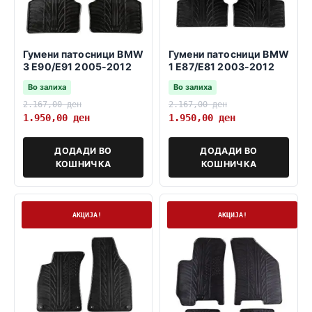
Гумени патосници BMW
Гумени патосници BMW
3 E90/E91 2005-2012
1 E87/E81 2003-2012
Во залиха
Во залиха
2.167,00
ден
2.167,00
ден
1.950,00
ден
1.950,00
ден
ДОДАДИ ВО
ДОДАДИ ВО
КОШНИЧКА
КОШНИЧКА
На залиха
На залиха
АКЦИЈА!
АКЦИЈА!