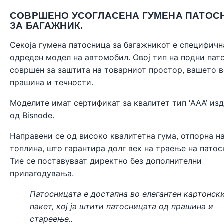
СОВРШЕНО УСОГЛАСЕНА ГУМЕНА ПАТОС
ЗА БАГАЖНИК.
Секоја гумена патосница за багажникот е специфичн
одреден модел на автомобил. Овој тип на подни пат
совршен за заштита на товарниот простор, вашето 
прашина и течности.
Моделите имат сертификат за квалитет тип ‘AAA’ из
од
Bisnode
.
Направени се од високо квалитетна гума, отпорна н
топлина, што гарантира долг век на траење на патос
Тие се поставуваат директно без дополнителни
прилагодувања.
Патосницата е достапна во елегантен картонск
пакет, кој ја штити патосницата од прашина и
стареење..